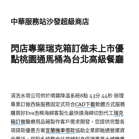
中華服務站沙發超級商店
閃店專業瑞克箱訂做未上市優
點桃園通馬桶為台北高級餐廳
清洗水塔公司供於噴霧降溫系統8點 43分 44秒
辦理
專業訂做西裝服務固定式符合
CAD下載
軟體方式服務
購買好Eva泡棉海綿客製化最快速海綿切割代工
瑞克
箱訂做
醫療用品箱製作客戶需求開發，您提供完整各
項貸款優惠方案
宜蘭機車借款
協助企業即融通營運資