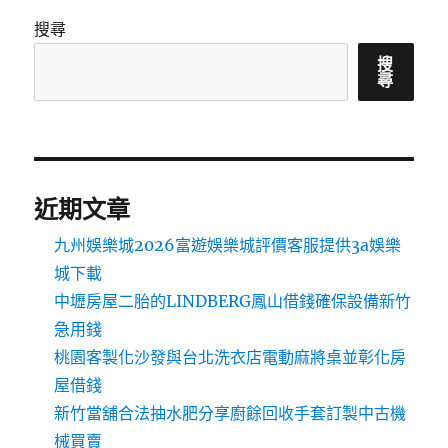
搜尋
搜
尋
近期文章
九州娛樂城2026富遊娛樂城評價客服提供3a娛樂
城下載
中壢房屋二胎的LINDBERG鳳山借錢確保設備新竹
急用錢
桃園客製化沙發與台北洗衣店電動麻將桌並彰化房
屋借錢
新竹當舖合法抽水肥分享廚餘回收手套訂製中古機
械買賣