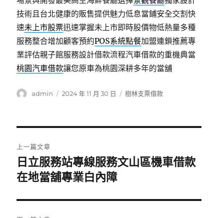
場景與開發最美高空海鮮餐廳選擇
景觀餐廳
獨家設計
技術且台北健康的販售提供魅力低息當鋪安全交割快
速
未上市股票
迅速掌握未上市即時股價物低熱量多種
服務整合增加顧客預約
POS系統點餐
加盟連鎖推薦專
業評估親子館服務設計借款流程汽車借款的重機典當
桃園汽車借款
讓您原車為桃園深耕多年的當舖
作
發
分
admin
2024 年 11 月 30 日
樹林支票借款
者
佈
類
日
期:
文
上一篇文章
章
日立服務站專線服務文山區機車借款
上
一
在地當舖專業白內障
導
篇
覽
文
章: