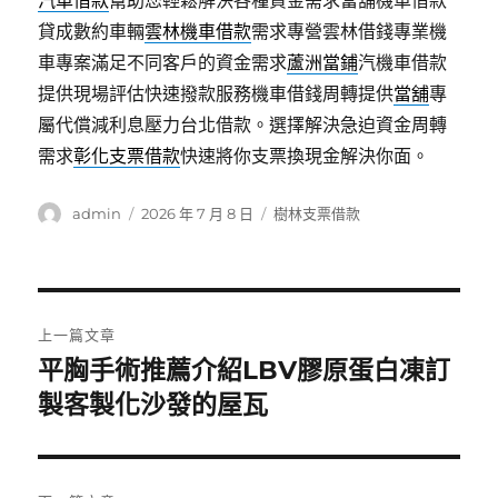
汽車借款
幫助您輕鬆解決各種資金需求當舖機車借款
貸成數約車輛
雲林機車借款
需求專營雲林借錢專業機
車專案滿足不同客戶的資金需求
蘆洲當鋪
汽機車借款
提供現場評估快速撥款服務機車借錢周轉提供
當舖
專
屬代償減利息壓力台北借款。選擇解決急迫資金周轉
需求
彰化支票借款
快速將你支票換現金解決你面。
作
發
分
admin
2026 年 7 月 8 日
樹林支票借款
者
佈
類
日
期:
文
上一篇文章
章
平胸手術推薦介紹LBV膠原蛋白凍訂
上
一
製客製化沙發的屋瓦
導
篇
覽
文
章: