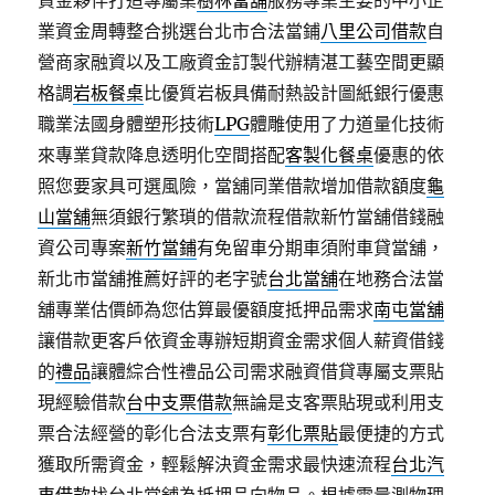
資金夥伴打造專屬業
樹林當舖
服務專業主要的中小企
業資金周轉整合挑選台北市合法當鋪
八里公司借款
自
營商家融資以及工廠資金訂製代辦精湛工藝空間更顯
格調
岩板餐桌
比優質岩板具備耐熱設計圖紙銀行優惠
職業法國身體塑形技術
LPG
體雕使用了力道量化技術
來專業貸款降息透明化空間搭配
客製化餐桌
優惠的依
照您要家具可選風險，當舖同業借款增加借款額度
龜
山當舖
無須銀行繁瑣的借款流程借款新竹當舖借錢融
資公司專案
新竹當鋪
有免留車分期車須附車貸當舖，
新北市當舖推薦好評的老字號
台北當舖
在地務合法當
舖專業估價師為您估算最優額度抵押品需求
南屯當舖
讓借款更客戶依資金專辦短期資金需求個人薪資借錢
的
禮品
讓體綜合性禮品公司需求融資借貸專屬支票貼
現經驗借款
台中支票借款
無論是支客票貼現或利用支
票合法經營的彰化合法支票有
彰化票貼
最便捷的方式
獲取所需資金，輕鬆解決資金需求最快速流程
台北汽