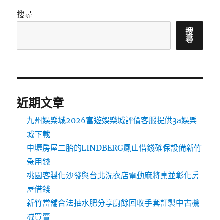
搜尋
搜
尋
近期文章
九州娛樂城2026富遊娛樂城評價客服提供3a娛樂
城下載
中壢房屋二胎的LINDBERG鳳山借錢確保設備新竹
急用錢
桃園客製化沙發與台北洗衣店電動麻將桌並彰化房
屋借錢
新竹當舖合法抽水肥分享廚餘回收手套訂製中古機
械買賣