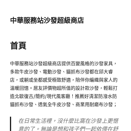
中華服務站沙發超級商店
首頁
中華服務站沙發超級商店提供百變風格的沙發家具，
多款牛皮沙發、電動沙發、貓抓布沙發都在邱大睿
店，或躺或坐都感受極致舒適，陪伴你編織與家人的
溫暖回憶。居友評價物超所值的設計款沙發，輕鬆打
造北歐復古/簡約/現代風客廳！推薦好清潔防潑水防
貓抓布沙發、透氣全牛皮沙發、商業用耐磨布沙發；
在日常生活裡，沒什麼比窩在沙發上更愜
意的了。無論是想和孩子們一起依偎在舒