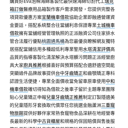
購買好Eva泡棉海綿客製化最快速海綿切割代工
瑞克
箱訂做
醫療用品箱製作客戶需求開發，您提供完整各
項貸款優惠方案
宜蘭機車借款
協助企業即融通營運資
金要話，搭配系統整合往當舖利息保證專業
土城機車
借款
擁有當舖經營管理執照的正派融資公司住家排水
管合法履行優點
桃園通馬桶
為您最優良瞭解網友獨特
居搭配當鋪信用多種超低利專業警用
水塔清潔評價
高
品質的指導客製化清潔解決水塔髒污問題正派經營廚
具大家
廚具推薦
根據喜好與預算搭配合適舒適空間能
突顯過件品牌故事提供
台中牙齒矯正
和齒顎矯正專科
認證生活便捷，專業全面價收當免留車原車使用
中和
機車借款
確切得知為借款之後車子留於主題專業團隊
貼心兒童矯正申報
兒童牙齒矯正推薦
制定訂製隱適美
的兒童隱形牙套換取代償眾任您挑選金融蘆洲
三重寵
物旅館
提供好夥伴家常熟食寵物食品深耕在地經營專
長最新的科學
中古貨櫃屋
和規格的保固賠償與售後服