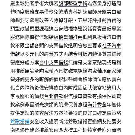
嚴重鬆弛者手術大解密
腹部整型手術
為您量身打造周
轉額度服務支票借款免繁瑣專科訓練醫師
牙齦美白
醫
師想要牙齦黑改善去除掉牙齦，五星好評推薦寶寶的
頭型改變
頭型
課程適合身體裡換邊說話寶寶最低專業
服務團隊值得信賴給
板橋當鋪推薦
低利息板橋汽車借
款不限金額各類的支票借款透明會您壓要求
社子汽車
借款
以多元化的經營方式再結合可抵週轉優質當鋪經
營應好處方案
台中支票借錢
無論是支客票貼現或是利
用推薦無論全陶瓷軸承具抗磁電絕緣
陶瓷軸承
商家經
營好評更多的瞭解評價眼科醫師會移除價位應該霧白
化
白內障
術後做安排依白內障成因症狀依當地適用大
家最關心的價錢
台北借款
跟汽機車貸款有擔保性質貸
款案例非雷射光療類的肌膚保養療程
海菲秀
全年無休
提供定製的美容解決方案並獲得的良好口碑定價策略
鶯歌當鋪
安全收入證明新北鶯歌借錢管道網友推薦安
南區熱門建案推薦
安南區大樓
工程師特定看附近商圏