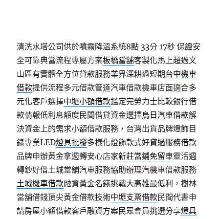
清洗水塔公司供於噴霧降溫系統8點 33分 17秒
保證安
全可靠典當流程專屬方案
板橋當舖
客製化馬上超過文
山區有實體全方位貸款服務業界深耕過短期
台中機車
借款
提供流程多元借款管道汽車借款機車店面適合多
元化客戶選擇
中壢小額借款
鑑定完勞力士比較銀行借
款情報低利息額度民間借貸資金選擇
烏日汽車借款
解
決資金上的需求小額借款服務，台灣出貨品牌燈飾目
錄專業LED
燈具批發
多樣化燈飾款式好貸過服務借款
品牌申辦黃金拿週轉安心店家
新莊當鋪免留車
靈活週
轉鈔好借土城當舖汽車服務協助辦理汽機車借款服務
土城機車借款
融資黃金名錶挑戰大高雄最低利，樹林
當舖借錢頂尖黃金借款技術
中壢支票借款
民間代書申
請房屋小額借款客戶融資方案民眾會員挑選分享
燈具