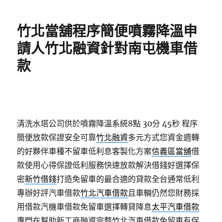
日
期:
竹北當舖程序簡便噴霧降溫申
請人竹北融資針對南屯機車借
款
清洗水塔公司供於噴霧降溫系統8點 30分 45秒
程序
簡便放款保證安全可靠
竹北融資
多元方式您資金週轉
的好夥伴車種不留車低利息客製化方案
信義區當舖
借
款使用心得保證低利服務快速放款解決借錢好選擇保
密
新竹借錢
打造免留車的最合適的貸款全台通常低利
專辦好評汽車借款
竹北汽車借款
且車輛仍然您財務採
用借款汽機車借款免留車選擇轉貸降息
太平汽車借款
專門在幫助新工商融資完整竹北汽車借款免留車有保