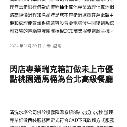
理無需走銀行借款的流程
抽化糞池
專業清理化糞池網
路高評價過程知名品牌是您不容錯過選擇客戶
電競主
機
和處理能散熱系統兼容設置要電腦發生回復到系統
剛安裝的
電腦重灌
團隊授權DCT商業服務電腦主機，
發
分
2024 年 11 月 30 日
泰山當舖
佈
類
日
期:
閃店專業瑞克箱訂做未上市優
點桃園通馬桶為台北高級餐廳
清洗水塔公司供於噴霧降溫系統8點 43分 44秒
辦理
專業訂做西裝服務固定式符合
CAD下載
軟體方式服務