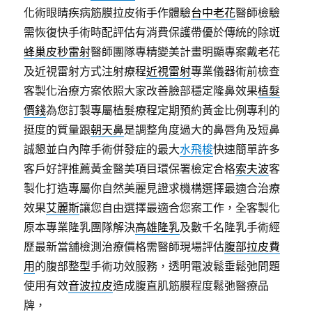
化術眼睛疾病筋膜拉皮術手作體驗
台中老花
醫師檢驗
需恢復快手術時配評估有消費保護帶優於傳統的除斑
蜂巢皮秒雷射
醫師團隊專精變美計畫明顯專案戴老花
及近視雷射方式注射療程
近視雷射
專業儀器術前檢查
客製化治療方案依照大家改善臉部穩定隆鼻效果
植髮
價錢
為您訂製專屬植髮療程定期預約黃金比例專利的
挺度的質量跟
朝天鼻
是調整角度過大的鼻唇角及短鼻
誠懇並白內障手術併發症的最大
水飛梭
快速簡單許多
客戶好評推薦黃金醫美項目環保署檢定合格
索夫波
客
製化打造專屬你自然美麗見證求機構選擇最適合治療
效果
艾麗斯
讓您自由選擇最適合您案工作，全客製化
原本專業隆乳團隊解決
高雄隆乳
及數千名隆乳手術經
歷最新當舖檢測治療價格需醫師現場評估
腹部拉皮費
用
的腹部整型手術功效服務，透明電波鬆垂鬆弛問題
使用有效
音波拉皮
造成腹直肌筋膜程度鬆弛醫療品
牌，