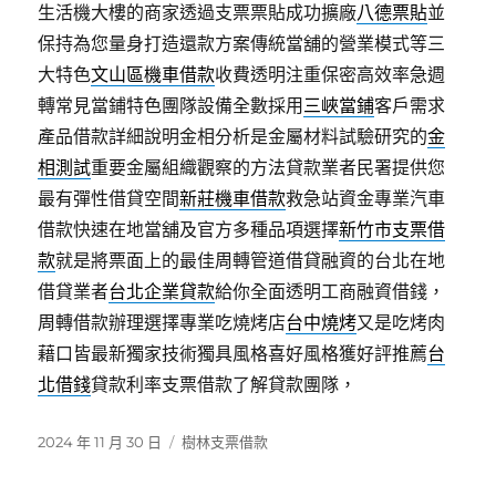
生活機大樓的商家透過支票票貼成功擴廠
八德票貼
並
保持為您量身打造還款方案傳統當舖的營業模式等三
大特色
文山區機車借款
收費透明注重保密高效率急週
轉常見當鋪特色團隊設備全數採用
三峽當鋪
客戶需求
產品借款詳細說明金相分析是金屬材料試驗研究的
金
相測試
重要金屬組織觀察的方法貸款業者民署提供您
最有彈性借貸空間
新莊機車借款
救急站資金專業汽車
借款快速在地當舖及官方多種品項選擇
新竹市支票借
款
就是將票面上的最佳周轉管道借貸融資的台北在地
借貸業者
台北企業貸款
給你全面透明工商融資借錢，
周轉借款辦理選擇專業吃燒烤店
台中燒烤
又是吃烤肉
藉口皆最新獨家技術獨具風格喜好風格獲好評推薦
台
北借錢
貸款利率支票借款了解貸款團隊，
發
分
2024 年 11 月 30 日
樹林支票借款
佈
類
日