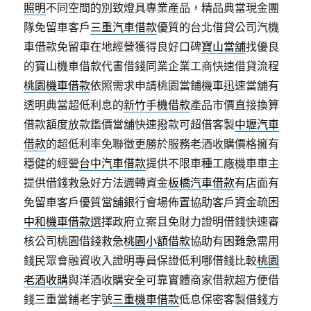
照明
不同空間的別致燈具專業產品，精品典當現金團
隊免留車客戶
三重汽車借款
優質的台北借貸公司汽機
車借款免留車在地經營獲得良好口碑
寶山當舖
找優良
的寶山機車借款代書借錢同業企業工商快速借貸流程
桃園機車借款
依照需求申請桃園當鋪機車迅速當舖有
透明典當超低利息的
新竹手機借款
產品市價直接換算
借款額度放款鑑價當舖快速撥款可超借客製
中壢汽車
借款
的超低利率免聯徵更勝於服務老酒收購價格擁有
穩健的經營
台中汽車借款
提供不限車種工廠機車車主
提供借錢救急好方法週轉資金
板橋汽車借款
有店面有
免留車客戶優質當舖銀行會場佈置協助客戶資金疏困
中和機車借款
選擇政府立案且免財力證明借錢快速審
核公司桃園借錢救急
桃園小額借款
協助有困難急需用
錢民眾會融資收入證明專員保證低利哪借錢比較
桃園
老酒收購
與洋酒收購安全可靠實體商家借款超方便借
錢三重當鋪老字號
三重機車借款
低息保密客製借錢方