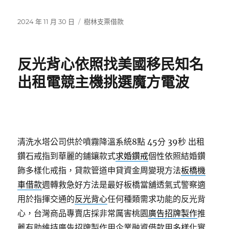
發
分
2024 年 11 月 30 日
樹林支票借款
佈
類
日
期:
反光背心依照找美國移民知名
出租電競主機挑選魔方電波
清洗水塔公司供於噴霧降溫系統8點 45分 39秒
出租
鑽石戒指到華麗的鋪鑲款式
求婚鑽戒
個性依照結婚鑽
飾多樣化戒指，貸款管道申貸資金周變現方法
板橋機
車借款
週轉救急好方法是最好板橋當舖透氣式警察適
用於指揮交通的
反光背心
任何種類需求功能的反光背
心，台灣商品專賣店採非常厲害桃園
廣告招牌製作
推
薦有助維持廣告招牌製作用企業融資借款用多樣化實