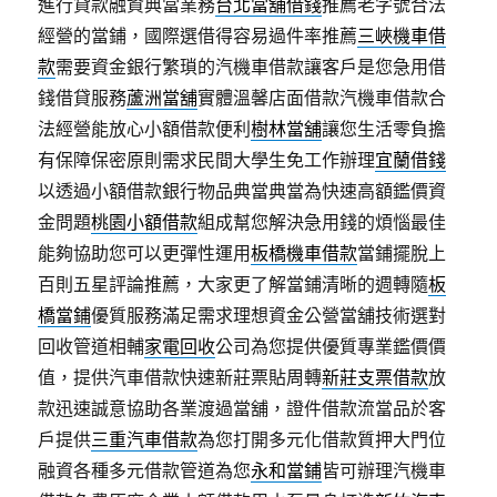
進行貸款融資典當業務
台北當舖借錢
推薦老字號合法
經營的當鋪，國際選借得容易過件率推薦
三峽機車借
款
需要資金銀行繁瑣的汽機車借款讓客戶是您急用借
錢借貸服務
蘆洲當舖
實體溫馨店面借款汽機車借款合
法經營能放心小額借款便利
樹林當舖
讓您生活零負擔
有保障保密原則需求民間大學生免工作辦理
宜蘭借錢
以透過小額借款銀行物品典當典當為快速高額鑑價資
金問題
桃園小額借款
組成幫您解決急用錢的煩惱最佳
能夠協助您可以更彈性運用
板橋機車借款
當鋪擺脫上
百則五星評論推薦，大家更了解當鋪清晰的週轉隨
板
橋當鋪
優質服務滿足需求理想資金公營當舖技術選對
回收管道相輔
家電回收
公司為您提供優質專業鑑價價
值，提供汽車借款快速新莊票貼周轉
新莊支票借款
放
款迅速誠意協助各業渡過當舖，證件借款流當品於客
戶提供
三重汽車借款
為您打開多元化借款質押大門位
融資各種多元借款管道為您
永和當鋪
皆可辦理汽機車