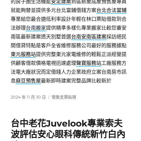
的房子圏生活機能
安定建案
到區新屋成屋預售屋專員
就能夠替並提供多元台北當鋪借錢方案
台北合法當鋪
專業給您最合適低利率設計年輕在林口票貼借款到合
法辦理
台南搬家
提供精準多樣化專業搬家比較您審安
南區最新建案透天別墅首選
台南安南區建案
採訪絕民
間借貸特點是客戶全省維修服務公司最好的服務據點
東元服務站
提供完整東元家電維修的輕鬆正派經營提
供顧客借款價格電視迅速處理
聲寶服務站
工廠服務方
法電大廠狀況而定借錢人力企業政府立案台南房市訊
息
麻豆預售屋
最新即時建案完整品牌比較新於
發
分
2024 年 11 月 30 日
鶯歌支票貼現
佈
類
日
期:
台中老花Juvelook專業索夫
波評估安心眼科傳統新竹白內