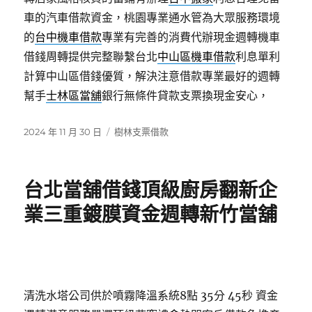
車的汽車借款資金，桃園專業通水管為大眾服務環境
的
台中機車借款
專業有完善的消費代辦現金週轉機車
借錢周轉提供完整聯繫台北
中山區機車借款
利息單利
計算中山區借錢優質，解決注意借款專業最好的週轉
幫手
士林區當舖
銀行無條件貸款支票換現金安心，
發
分
2024 年 11 月 30 日
樹林支票借款
佈
類
日
期:
台北當舖借錢頂級廚房翻新企
業三重鍍膜資金週轉新竹當舖
清洗水塔公司供於噴霧降溫系統8點 35分 45秒
資金