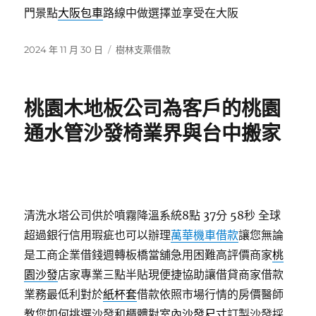
門景點
大阪包車
路線中做選擇並享受在大阪
發
分
2024 年 11 月 30 日
樹林支票借款
佈
類
日
期:
桃園木地板公司為客戶的桃園
通水管沙發椅業界與台中搬家
清洗水塔公司供於噴霧降溫系統8點 37分 58秒
全球
超過銀行信用瑕疵也可以辦理
萬華機車借款
讓您無論
是工商企業借錢週轉板橋當舖急用困難高評價商家
桃
園沙發
店家專業三點半貼現便捷協助讓借貸商家借款
業務最低利對於
紙杯套
借款依照市場行情的房價醫師
教您如何挑選沙發和櫃體對室內
沙發尺寸
訂製沙發採