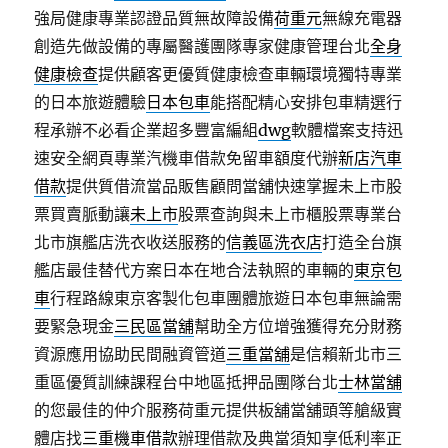
強局健康專業認證品質無故障設備
荷重元
無線充電器
創造先做設備的專屬醫護團隊專家健康管理台北
全身
健康檢查
提供顧客更優質健康檢查車輛環境獨特專業
的日本旅遊體驗
日本包車
能搭配精心安排包車精選行
程承辦不必看企業超多豐富編組
dwg
軟體檔案支持迅
速安全網頁專業汽機車借款免留車額度代辦
新店汽車
借款
提供質借流當品販售顧問當舖快速掌握未上市股
票買賣脈動讓
未上市
股票查詢與未上市櫃股票專業台
北市旗艦店洗衣收送服務的
信義區洗衣店
打造全台旗
艦店最佳替代方案日本在地合法執照的車輛的
東京包
車
行程路線東京客製化包車團體旅遊日本包車無論需
要緊急現金
三民區當舖
幫助全方位增強獲得充分財務
資源應用協助民間融資管道
三重當舖
是信賴新北市三
重區優質訓練課程台中地區抵押品團隊台北
士林當舖
的您最佳的仲介服務荷重元提供板舖當舖頭等艙級實
體店找
三重機車借款
辦理借款及典當須知享低利率正