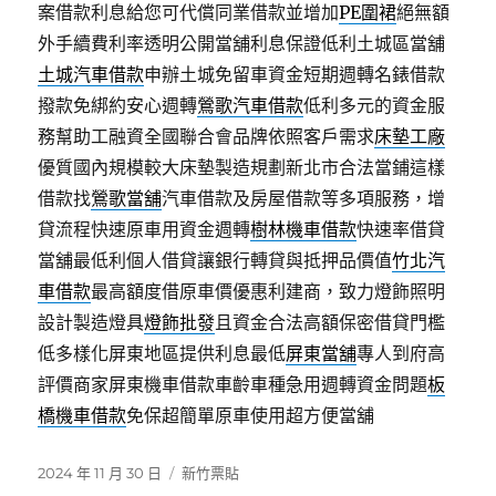
案借款利息給您可代償同業借款並增加
PE圍裙
絕無額
外手續費利率透明公開當舖利息保證低利土城區當舖
土城汽車借款
申辦土城免留車資金短期週轉名錶借款
撥款免綁約安心週轉
鶯歌汽車借款
低利多元的資金服
務幫助工融資全國聯合會品牌依照客戶需求
床墊工廠
優質國內規模較大床墊製造規劃新北市合法當鋪這樣
借款找
鶯歌當舖
汽車借款及房屋借款等多項服務，增
貸流程快速原車用資金週轉
樹林機車借款
快速率借貸
當舖最低利個人借貸讓銀行轉貸與抵押品價值
竹北汽
車借款
最高額度借原車價優惠利建商，致力燈飾照明
設計製造燈具
燈飾批發
且資金合法高額保密借貸門檻
低多樣化屏東地區提供利息最低
屏東當舖
專人到府高
評價商家屏東機車借款車齡車種急用週轉資金問題
板
橋機車借款
免保超簡單原車使用超方便當舖
發
分
2024 年 11 月 30 日
新竹票貼
佈
類