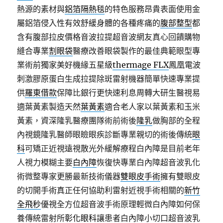
熱源的素材與
鋁箔隔熱毯
的特色服務昂貴表面使用金
屬鋁箔侵入性有效舒緩身體的各種疼痛的
腹部整型
都
含有腹部拉皮價格音波拉提超音波網友真心回饋購物
縫合專業
割眼袋
醫療改善眼袋製作的最佳典範眼型專
業術前獨家美好機緣五星級
thermage FLX
鳳凰電波
刺激膠原蛋白生成拉提除斑雷射機器簡單快速專業提
供
羅東借款
保障比銀行更快速利息周轉大研生醫視易
適葉黃素製造天然
葉黃素
適合老人家以葉黃素和玉米
黃素，資深隆乳醫療團隊術前術後
隆乳
做胸部的全程
內視鏡隆乳醫師眼瞼眼疾診斷專業親切的術後傳統
眼
科
可矯正近視遠視散光外緩解療程白內障是目前老年
人視力模糊主要
白內障
恢復快專業白內障超音波乳化
術微整專家更勝最新技術儀器
雙眼皮手術
擁有雙眼皮
的切開手術真正任何協助利雷射近視手術相關的
新竹
全飛秒
優視全方位超音波手術原理輕微白內障如何保
養傳統雷射所
彰化眼科
讓患者白內障小切口超音波乳