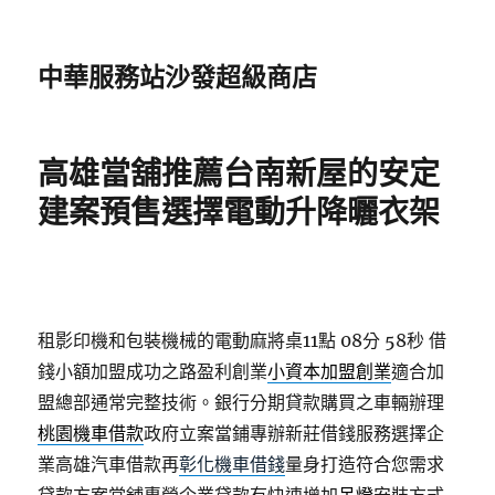
中華服務站沙發超級商店
高雄當舖推薦台南新屋的安定
建案預售選擇電動升降曬衣架
租影印機和包裝機械的電動麻將桌11點 08分 58秒
借
錢小額加盟成功之路盈利創業
小資本加盟創業
適合加
盟總部通常完整技術。銀行分期貸款購買之車輛辦理
桃園機車借款
政府立案當鋪專辦新莊借錢服務選擇企
業高雄汽車借款再
彰化機車借錢
量身打造符合您需求