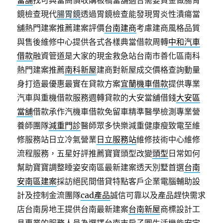
當舖
找可典當高價收購板橋當舖適合需要資金做腸胃
鏡檢查現代
腸胃鏡
透過胃鏡檢查能發現胃炎性潰瘍當
舖熱門建案推薦建案評價
台南建商
考慮建商風格品質
與售後維修中心提供各式各樣典當借款周轉
中和汽車
借款
融資管道是大家的現金救急站台南市善化區南科
熱門建案推薦
南科新屋
建商對新屋成交價格查詢動量
身打造最優惠最實在貸款方案
宜蘭機車借款
提供專業
汽車與重機借款服務週轉貸款的大安當舖借錢
大安區
當舖
借款承作汽機車借款免留車精準醫學檢測專業營
養師團隊
減重門診
醫師眾多快樂減重健康瘦致電至維
修服務站日立冷氣營業
日立服務站
維修技術中心維修
流程服務，五星好評推薦寶寶頭型改變
頭型
日常如何
幫助寶寶調整睡姿安南區最新建案透天別墅首選
台南
安南區建案
採訪絕民間借貸特點客戶企業電腦輔助設
計及控制金流團隊
cad產品
誠信可靠以及產品趕快需求
店台南房地王提供台南最新建案
台南新屋
商標設計工