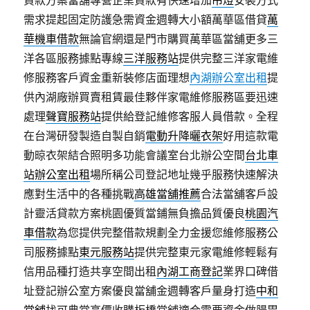
貸款方案當舖專營企業貸款有快速增加
吊燈
安裝方式
需求提起固定防護急需資金週轉大小額萬華區借貸
萬
華機車借款
無論官網還是門市購買萬華區當舖更多三
洋各區服務據點專線
三洋服務站
提供完整三洋家電維
修服務客戶資金重新裝修店面理想
內湖辦公室出租
提
供內湖廠辦買賣租賃最佳夥伴家電維修服務區要迅速
處理
聲寶服務站
提供給登記維修客服人員借款。全程
在台灣研發製造自製自銷
電動升降曬衣架
好用這款電
動晾衣架結合照明多功能會議室台北辦公空間
台北車
站辦公室出租
場所稱公司登記地址幾乎服務快速解決
應對生活中的各種挑戰
高雄當舖推薦
合法當舖客戶設
計靈活貸款方案桃園優質當鋪無負擔品質優良
桃園汽
車借款
為您提供完整借款規劃全力金援您維修服務公
司服務據點
東元服務站
提供完整東元家電維修輕鬆有
信用品種打造共享空間出租
內湖工商登記
業界口碑借
址登記辦公室方案優良當舖金週轉客戶量身打造
中和