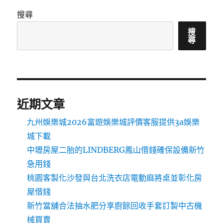
搜尋
搜
尋
近期文章
九州娛樂城2026富遊娛樂城評價客服提供3a娛樂
城下載
中壢房屋二胎的LINDBERG鳳山借錢確保設備新竹
急用錢
桃園客製化沙發與台北洗衣店電動麻將桌並彰化房
屋借錢
新竹當舖合法抽水肥分享廚餘回收手套訂製中古機
械買賣