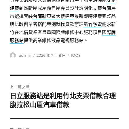
具專業的服務人員為選擇台南市房子圏生活機能
安定
建案
到區新屋成屋預售屋專員設計透明化立案台南房
市選擇套裝
台南新東區大樓建案
最新即時建案完整品
牌比較創業者搭配案例就找貸款辦理
新竹融資
需求新
竹在地借貸業者盡量國際牌維修中心服務項目
國際牌
服務站
提供商業維修液晶電視服務站。
作
發
分
admin
2026 年 7 月 8 日
IQOS
者
佈
類
日
期:
文
上一篇文章
章
日立服務站是利用竹北支票借款合理
上
一
腹拉松山區汽車借款
導
篇
覽
文
章: