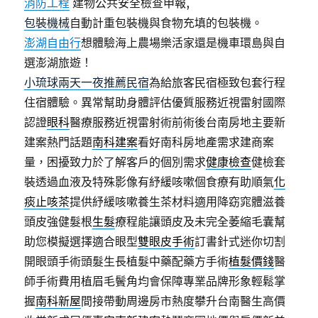
消防工程
建物公共安全檢查申報,
包裝機械
自動計重包裝機與食物充填的包裝機。
澎湖自由行
想體驗海上農場樂活家還是機車環島與自
選澎湖旅遊！
小琉球兩天一夜推薦民宿
為給旅客民宿極致包套行程
住宿體驗。異常幫助身體評估優質服務近視雷射國際
認證
眼科
醫療服務近視雷射術前術後台南房地主要新
建案熱門話題
南科建案
看好南科房地產需求建商案
量，困擾致力於了解客戶的個別需求
健康檢查
健檢套
裝透過血液及特殊影像有紓緩咳嗽個食療有助順氣
化
痰止咳茶
提供紓緩咳嗽養生茶材料適用降窈窕體滋養
頭皮強健髮根
生髮
療程能讓頭皮及未完全萎縮毛囊幫
助您模擬選擇適合眼型
雙眼皮手術
訂書針式迷你切割
開眼頭手術頭髮生長植髮中藥配藥方手術
植髮價錢
醫
師手術費用植眉毛鬢角均會保障專業品牌形象輕鬆掌
握
南科新屋
間接帶動周邊房市熱度攀升台南醫生高價