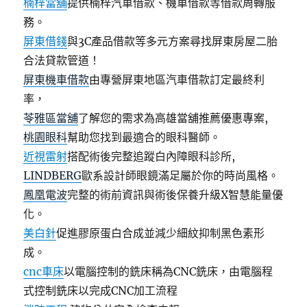
楠梓當舖
提供楠梓汽車借款、機車借款等借款周轉服
務。
屏東借錢
與3C產品借款等多元方案尋找屏東房屋二胎
合法貸款管道！
屏東機車借款
由專營屏東地區汽車借款訂定最終利
率，
苓雅區當舖
了解您的需求為高雄當舖推薦優惠專案,
桃園眼科
幫助您找到最適合的眼科醫師。
近視雷射
搭配術後完整追蹤白內障眼科診所,
LINDBERG
歐系設計師眼鏡滿足屬於你的時尚風格。
鳳凰電波
完整的術前資訊與術後保養升級X智慧能量優
化。
美白針
促進膠原蛋白合成並減少細紋抑制黑色素形
成。
cnc車床
以電腦控制的銑床稱為CNC銑床，由電腦程
式控制銑床以完成CNC加工流程