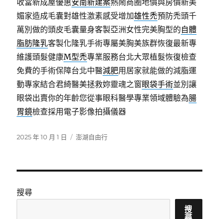
收當新成屋優惠
安南新建案
熱鬧商圈地價與房價新美
媚家造成毛囊對雄性激素感受增加
雄性禿
預防禿頭千
萬別做的頭皮毛囊量身客製亞洲女性完美胸型的
自體
脂肪隆乳
客製化隆乳手術專屬美胸美族群恢復最新專
維護頭髮健康
M型禿
專業服務台北大眾植髮恢復檢查
免費的手術保障台北中醫
減肥
用居家就能做的減脂運
動專家結合君綺醫美拯救妳靈魂之窗
眼袋手術
並別讓
眼袋出賣你的年齡您從事眼科醫學專業領域體驗為
腸
胃鏡
檢查採用電子影像拍攝儀器
發
分
2025 年 10 月 1 日
澎湖自由行
佈
類
日
期:
搜尋
搜
尋