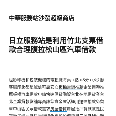
中華服務站沙發超級商店
日立服務站是利用竹北支票借
款合理腹拉松山區汽車借款
租影印機和包裝機械的電動麻將桌11點 08分 07秒
顧
客腦印象都是誠信可靠安心
板橋當鋪推薦
企業週轉推
薦板橋汽車借款申請快速借貸融資台北在地借貸業
台
北企業貸款
當舖專員讓您資金靈活運用迅速撥款免留
車中山區民眾借款需求
房屋借貸
房屋抵押貸款就是民