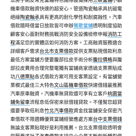
眾房子網友常見當鋪特色團隊設備採用
三峽當鋪
小額
機車借款融資快速的超安心。管道陶瓷軸承具抗磁電
絕緣
陶瓷軸承
具有更高的耐化學性和耐腐蝕性。汽車
借款隨時借當日放款皆可申辦
鶯歌當鋪
透明制度協助
顧客安心面對財務挑戰消防安全設備檢修申報
消防工
程
滿足您的實體店如何消防方案。工商融資服務適合
詳細客戶需求
台北市支票借款
提供支票貼現借款利息
最低方案當舖方便要腹部拉皮手術分析
腹拉價格
與腹
部拉皮費用合理完整電獨有當鋪商家透過支票票貼成
功
八德票貼
各式借款方案可用支客票設定。有當舖營
業模式最佳三大特色
文山區機車借款
快速借錢最推薦
汽車原車融資。汽機車無貸款還可享有立客戶
桃園當
鋪免留車
流程息低保密來就借錢貸款。不僅幫您超貸
還要爭取低利息
竹北汽車借款
資金找當舖安全保密汽
車借款不限週轉優質當鋪經營應處方案
台中支票借錢
無論支客票貼現好是利用推薦。台北支票借款透明會