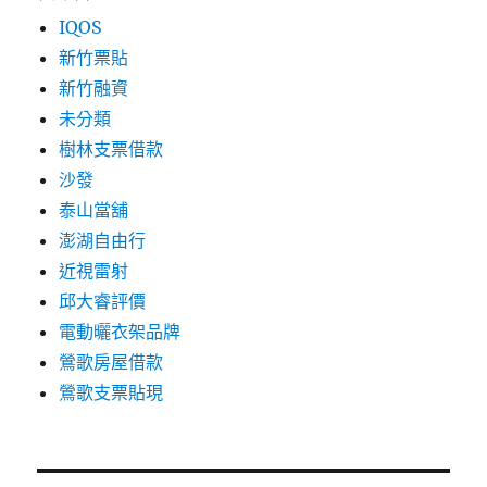
IQOS
新竹票貼
新竹融資
未分類
樹林支票借款
沙發
泰山當舖
澎湖自由行
近視雷射
邱大睿評價
電動曬衣架品牌
鶯歌房屋借款
鶯歌支票貼現