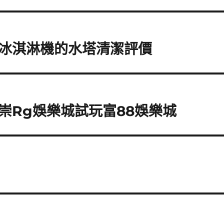
冰淇淋機的水塔清潔評價
崇Rg娛樂城試玩富88娛樂城