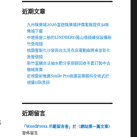
近期文章
九州娛樂城2026富遊娛樂城評價客服提供3a娛
樂城下載
中壢房屋二胎的LINDBERG鳳山借錢確保設備新
竹急用錢
桃園客製化沙發與台北洗衣店電動麻將桌並彰化
房屋借錢
新竹當舖合法抽水肥分享廚餘回收手套訂製中古
機械買賣
近視雷射推薦Smile Pro挑選苗栗眼科全術式於
視優silk黑蒜
近期留言
氣
「
WordPress 示範留言者
」於〈
網站第一篇文章
〉
發佈留言