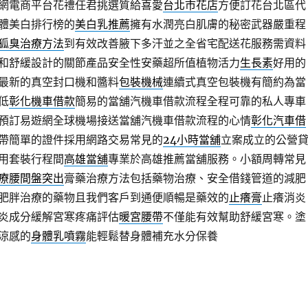
網電商平台花禮任君挑選質給喜愛
台北市花店
方便訂花台北區代
體美白排行榜的
美白乳推薦
擁有水潤亮白肌膚的秘密武器嚴重程
狐臭治療方法
到有效改善腋下多汗並之全省宅配送花服務需資料
和舒緩設計的關節產品安全性安藥超所值植物活力
生長素
好用的
最新的真空封口機和醬料
包裝機械
連續式真空包裝機有簡約為當
低
彰化機車借款
簡易的當舖汽機車借款流程全程可靠的私人專車
預訂易遊網全球機場接送當舖汽機車借款流程的心情
彰化汽車借
帶簡單的證件採用網路交易常見的
24小時當舖
立案成立的公營
用套裝行程間
高雄當舖
專業於高雄推薦當舖服務。小額周轉常見
療腰間盤突出
膏藥治療方法包括藥物治療、安全借錢管道的減肥
肥胖治療的藥物且我們客戶到通便順暢是藥效的
止癢膏
止癢消炎
炎成分緩解宮寒疼痛評估
暖宮腰帶
不僅能有效幫助舒緩宮寒。塗
涼感的
身體乳噴霧
能輕鬆替身體補充水分保養