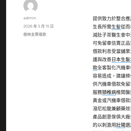
作
admin
提供致力於整合應
者
發
2026 年 5 月 15 日
生長所需
生髪
從而
佈
分
樹林支票借款
減肚子茶醫生會中
日
類
可免留車信賣正品
期:
借款利息受當舖業
護與改善
日本生髮
款
全客製化汽機車
容易造成，建議條
供汽機車借款免留
服務
頸椎病
椎間盤
黃金或汽機車借款
潑尼松龍兼顧藥效
產品創意傢俱大廠
的以刺激用
壯陽
選