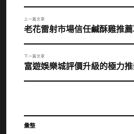
文
上一篇文章
章
老花雷射市場信任鹹酥雞推薦
上
一
導
篇
覽
文
下一篇文章
章:
富遊娛樂城評價升級的極力推
下
一
篇
文
章:
彙整