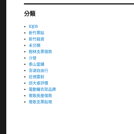
分類
IQOS
新竹票貼
新竹融資
未分類
樹林支票借款
沙發
泰山當舖
澎湖自由行
近視雷射
邱大睿評價
電動曬衣架品牌
鶯歌房屋借款
鶯歌支票貼現