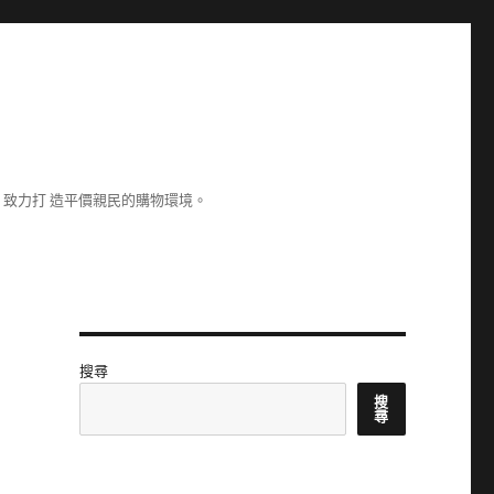
致力打 造平價親民的購物環境。
搜尋
搜
尋