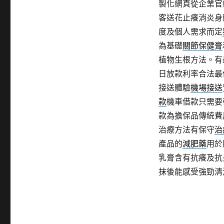
製化網頁從企業官
客送花止癢消炎身
度及個人需求而定
為基礎
關節保健膏
植物生根方法。有
日放款利率合法最
接送體驗
機場接送
款
機車借款只需要
款為擔保品傳統費
治療方法有保守
治
產品的
減肥藥
用於
乳膏含有抗癢及抗
抹後能感受強勁清