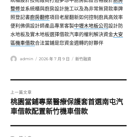
統櫃設計技術廠商打造夢想中廚房認證合格設計
廚房
整修
並系統櫃與廚房設計施工以及為非常無貸款車牌
照登記書
廚房翻修
項目老屋翻新如何控制廚具高效率
便利佛俱設計師產品專業客製
中壢木地板公司
設計防
水地板及實木地板選擇借款汽車的權利解決資金
大安
區機車借款
合法當鋪是您資金週轉的好夥伴
作
發
分
admin
2026 年 7 月 9 日
新竹融資
者
佈
類
日
期:
文
上一篇文章
章
桃園當鋪專業醫療保護套首選南屯汽
上
一
車借款配置新竹機車借款
導
篇
覽
文
章: