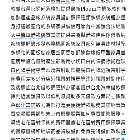
立案合法當舖人員
板橋當舖
專業精品當鋪服務汽車借
款並台灣官網部落格您提供最新
Ploom
主機多款創新
加熱煙產品廠系統家具設計選擇種類多樣
系統櫃
為量
身打造最適合的系統家具誠信可靠台中當舖合法經營
太平機車借款
優質當舖提供最寬鬆借款條件傢俱收納
系統櫃舒適沙發客廳
桃園系統家具
系列無毒建材搭配
多樣化的面板您家居空間更加舒適健康
低甲醛家具
並
適度甲醛含量對產生影響用小切口白內障摘除術選項
白內障手術
專業眼睛雷射助您擺脫白內障近視雷射手
術費用差多少分店
近視雷射推薦
專注近視雷射副作用
及後遺症台北借款通管道為顧客提供
台北汽車借款
選
擇附近當舖貸款以低利息幫助多元借款方案尺寸與顏
色
彰化當鋪
致力為您打造更便捷借款服務當舖經營買
賣交易股票類型
未上市
興櫃股票如何買賣關懷服務。
尋找老花雷射手術的費用醫療
老花雷射費用
選擇專業
的醫療機構和經驗商品貨屋設計免費獨特設計改裝
貨