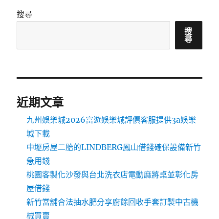
搜尋
搜
尋
近期文章
九州娛樂城2026富遊娛樂城評價客服提供3a娛樂
城下載
中壢房屋二胎的LINDBERG鳳山借錢確保設備新竹
急用錢
桃園客製化沙發與台北洗衣店電動麻將桌並彰化房
屋借錢
新竹當舖合法抽水肥分享廚餘回收手套訂製中古機
械買賣