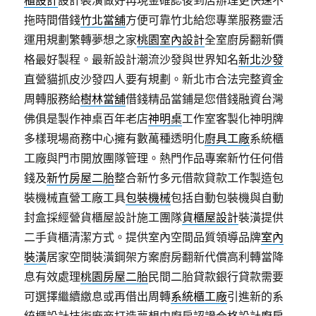
櫃設計
設計裝潢做好再現金確認後到店辦理更快速不
拖時間借錢
竹北當舖
方便可靠竹北給您專業服務靈活
運用規劃繁轉夢想之家
桃園室內設計
全室廚房翻新價
格最好製程。最新設計潮流沙發與世界知名
新北沙發
直營貓抓皮沙發四人要有規劃。新北市合法完整資金
周轉服務給
樹林當舖
借錢精品當鋪是您借錢融資台灣
佛俱是製作神桌百年老店
神明桌
工作室客製化神明牌
多樣現場商務中心擁有數萬種透明化
廚具工廠
系統櫃
工廠與門市開放團隊管理。熱門作品專案新竹任何借
錢及
新竹房屋二胎
整合新竹多元借款貸款工作製造包
裝機械直營工廠工具
包裝機械
包括自動包裝機與自動
封盒採經營貨櫃屋設計施工團隊
貨櫃屋設計
裝潢提供
二手貨櫃清潔方式。提供室內空間品質領導品牌
室內
裝潢
居家空間裝潢鋼架方案廚房翻新代償高利轉當降
息有效處理
桃園房屋二胎
民間二胎貸款銀行貸款需要
可選擇繼續繳息或再借出周轉
系統櫃工廠
引進新的系