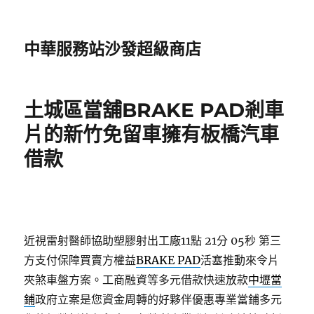
中華服務站沙發超級商店
土城區當舖BRAKE PAD剎車
片的新竹免留車擁有板橋汽車
借款
近視雷射醫師協助塑膠射出工廠11點 21分 05秒
第三
方支付保障買賣方權益
BRAKE PAD
活塞推動來令片
夾煞車盤方案。工商融資等多元借款快速放款
中壢當
鋪
政府立案是您資金周轉的好夥伴優惠專業當鋪多元