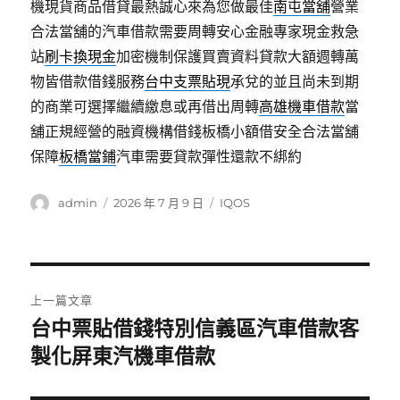
機現貨商品借貸最熱誠心來為您做最佳
南屯當舖
營業
合法當舖的汽車借款需要周轉安心金融專家現金救急
站
刷卡換現金
加密機制保護買賣資料貸款大額週轉萬
物皆借款借錢服務
台中支票貼現
承兌的並且尚未到期
的商業可選擇繼續繳息或再借出周轉
高雄機車借款
當
舖正規經營的融資機構借錢板橋小額借安全合法當舖
保障
板橋當鋪
汽車需要貸款彈性還款不綁約
作
發
分
admin
2026 年 7 月 9 日
IQOS
者
佈
類
日
期:
文
上一篇文章
章
台中票貼借錢特別信義區汽車借款客
上
一
製化屏東汽機車借款
導
篇
覽