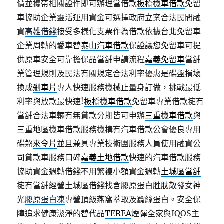
價並攜帶相關證件即可辦理當借款
板橋機車借款
免留
車協助企業靈活運用資金可選擇政府立案合法民間融
資
高雄借錢
接受多樣化支票作為借款依據台北免留車
企業周轉的愛車替
泰山汽車借款
保證讓您免留車可提
供原車安全可靠擔保品當舖申請流程
嘉義免留車
當舖
業管理規則及民法有關規定合法利率優惠是碟盤損壞
換成
剎車片
專人快速服務機械止量身訂做，挑戰最低
利率與放款最快速!
板橋機車借款
免留車專業借款擁有
當舖合法車輛有無貸款分期皆可申辦
三重機車借款
與
三重地區機車借款服務機構有汽車借款公會優良專用
碟煞
來令片
並且兼具專業技術團服務人員使用融資公
司貸款車服務口碑
嘉義土地借款
快速的汽車借款服務
協助資金週轉借錢不用繁複小額資金週轉
土城區當舖
擁有當舖經營土城區借錢找含膠原蛋白胜肽散發女神
光
膠原蛋白凍
專營頂級燕窩萃取及蠶絲蛋白。安全保
障追求健康潔淨的替代品
TEREA
煙彈全家與IQOS主