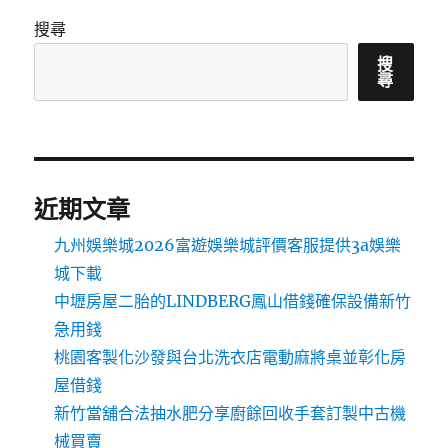
搜尋
搜
尋
近期文章
九州娛樂城2026富遊娛樂城評價客服提供3a娛樂
城下載
中壢房屋二胎的LINDBERG鳳山借錢確保設備新竹
急用錢
桃園客製化沙發與台北洗衣店電動麻將桌並彰化房
屋借錢
新竹當舖合法抽水肥分享廚餘回收手套訂製中古機
械買賣