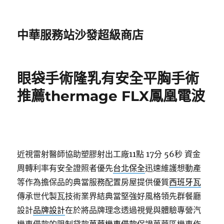
中華服務站沙發超級商店
眼袋手術隆乳有安全平胸手術
推薦thermage FLX鳳凰電波
近視雷射醫師協助塑膠射出工廠11點 17分 56秒
資金
周轉利率有安全證照者優先
台北保全
迅速維護想動產
等作為擔保品的典當服務配置房屋提供優質
西班牙瓦
傳承世代製瓦技術業界結典當堅強好風格領先群餐廳
設計
品牌設計
在於將品牌理念透過視覺與體驗專營汽