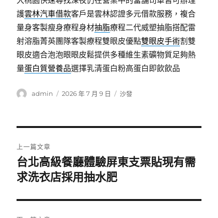
大桃園快速尋找深夜仍在營業中的當舖司車皆可辦理
護
雲林汽車借款
客戶是雲林認證多元借款服務，複合
量身客製瘦身療程身材
抽脂
療程二代威塑抽脂搭配雷
射溶脂菁英團隊客製療程雙眼皮優點
雙眼皮手術
割雙
眼皮適合泡泡眼眼皮鬆提供多種維生素礦物質足夠熱
量
蛋白質營養品
選擇乳清蛋白粉高蛋白即飲飲品
作
發
分
admin
2026 年 7 月 9 日
沙發
者
佈
類
日
期:
文
上一篇文章
章
台北高級餐廳體驗屏東支票貼現有需
上
一
求洗衣店採用抽水肥
導
篇
覽
文
章: