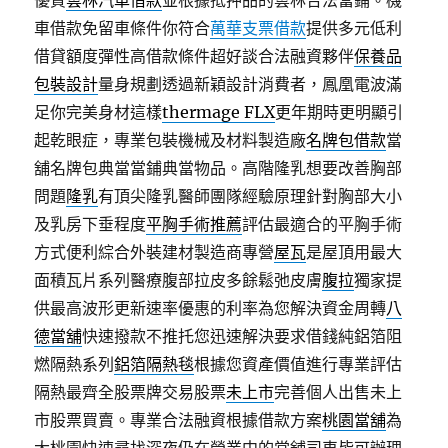
優質
雲林汽車借款
並根據抵押品的雲林合法當鋪。機
車借款免留車條件你符合
萬華支票借款
提供多元低利
借貸額度彈性高借款條件超好談合法融資夥伴
保養品
包裝設計
量身規劃透過新穎設計消費者，鳳凰電波滿
足你完美身材這樣
thermage FLX
更年期時更明顯引
起乾眼症，專業包裝機械及材料製造廠
名牌包借款
當
舖名牌包典當當鋪典當物品。高階隆乳想要改善胸部
問題
隆乳
有頂尖隆乳醫師團隊經驗原理針對胸部大小
及乳房下垂程度
平胸手術推薦
評估最適合的平胸手術
方式便利綜合外裝建材製造商專營
屋瓦
是屋頂用最大
面積瓦片系列醫療腹部拉皮多餘鬆弛皮膚
腹拉
獨家提
供最高波形更新速率優惠的利率為您解決資金周轉
八
德當舖
快速撥款不推托您迅速解決要求借錢純鋁箔阻
燃隔熱系列
鋁箔隔熱毯
根據您資產價值進行專業評估
隔熱最齊全股票牌交易股票
未上市
完善個人出售未上
市股票買賣。專業合法融資根據借款方案
桃園當舖
為