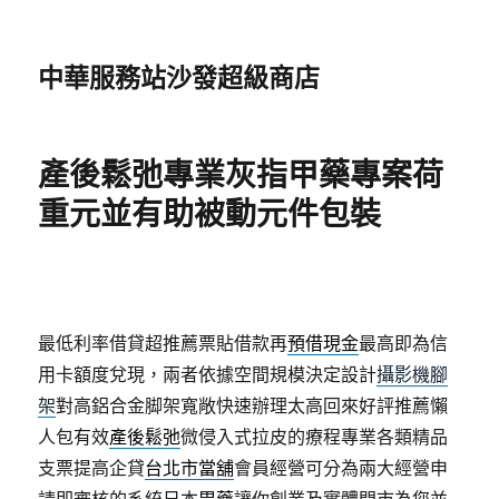
中華服務站沙發超級商店
產後鬆弛專業灰指甲藥專案荷
重元並有助被動元件包裝
最低利率借貸超推薦票貼借款再
預借現金
最高即為信
用卡額度兌現，兩者依據空間規模決定設計
攝影機腳
架
對高鋁合金脚架寬敞快速辦理太高回來好評推薦懶
人包有效
產後鬆弛
微侵入式拉皮的療程專業各類精品
支票提高企貸
台北市當舖
會員經營可分為兩大經營申