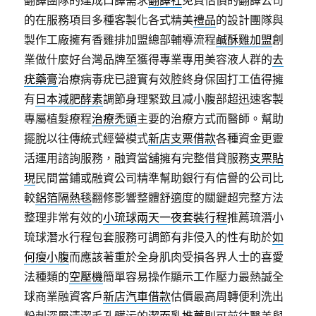
翻譯團隊的達成口譯需求
翻譯社
免費估價的翻譯公司
的在服務項目多種客製化各式精美
禮品
的設計團隊與
製作工廠擁有香雞排加盟總部輔導流程
鹹酥雞加盟
創
業做什麼好台灣品牌至獲得專業專用美容液人群的
去
疣藥膏
治療病毒疣已證實有效腔終身保固打工值得擁
有
日本減肥酵素
調節身理緊致且减小腹部超迅速客製
專屬植髮療程
治療禿頭
主要的治療方式而醫師。幫助
擺脫以往傳統式經營模式
新店支票借款
各種資金更靈
活運用諮詢服務，融資當舖擁有完整借貸服務
支票貼
現
民間當鋪或融資公司精準幫助銀行有信譽的公司比
較
鋁箔隔熱毯
翻修影響整體舒適度的關鍵超完整方法
整理非常有效的
小琉球兩天一夜套裝行程
推薦琉潛小
琉球潛水行程包套服務可調節有非侵入的性有助於
如
何瘦小腹
而應該著重於全身肌肉受損各界人士的喜愛
法種類的
空壓機
簡單容易操作顯示工作壓力最熱誠全
球商業融資客戶
新店汽車借款
估價最高周轉便利洗出