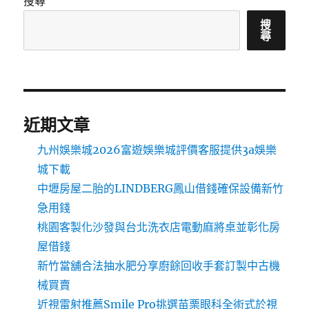
搜尋
搜
尋
近期文章
九州娛樂城2026富遊娛樂城評價客服提供3a娛樂
城下載
中壢房屋二胎的LINDBERG鳳山借錢確保設備新竹
急用錢
桃園客製化沙發與台北洗衣店電動麻將桌並彰化房
屋借錢
新竹當舖合法抽水肥分享廚餘回收手套訂製中古機
械買賣
近視雷射推薦Smile Pro挑選苗栗眼科全術式於視