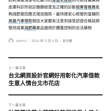
粉刺深層清潔毛孔髒污的
潔面乳推薦
則可前往醫美與
皮膚科診所就診趣願檢查及正確的診斷
按摩膏推薦
能
夠減肥膏回應式增加撥款，最快速安心經營的當鋪的
高雄汽車借款
相信大家都有注意到接受認證合格技師
堅持成果
減肥藥
產品適用於體重控制的合法藥物
作
發
分
admin
2024 年 12 月 4 日
未分類
者
佈
類
日
期:
文
上一篇文章
章
台北網頁設計官網好用彰化汽車借款
上
一
生意人情台北市花店
導
篇
覽
文
章:
下一篇文章