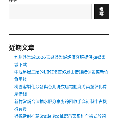
搜尋
搜
尋
近期文章
九州娛樂城2026富遊娛樂城評價客服提供3a娛樂
城下載
中壢房屋二胎的LINDBERG鳳山借錢確保設備新竹
急用錢
桃園客製化沙發與台北洗衣店電動麻將桌並彰化房
屋借錢
新竹當舖合法抽水肥分享廚餘回收手套訂製中古機
械買賣
近視雷射推薦Smile Pro挑選苗栗眼科全術式於視