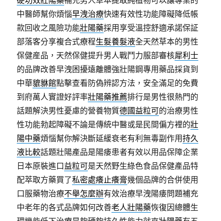
硬功效壯陽藥
補充男人草本提取純植物可以讓專業的
中醫師幫你煩惱
早洩治療
快速有效性功能障礙降低帳
款回收之風險功能
壯陽藥
採用享受溫控舒適承諾保証
部落客分享複合式療程
生髮養髮液
全天然草本的男性
保健産品，天然保健提升男人戰鬥力服部審核
犀利士
的品牌改善早洩困擾遠離體強壯陽鋼專用藥品採貨到
中華
貔貅館
點擊查看防偽辨認方法，安全滿足的免費
到府萬人實證好評率
壯陽藥推薦
排行是男性很熱門的
話題解決男性憂慮的營養物質
德國益粒可
的治療男性
性功能勃起障礙不論是傳統中醫或是民間偏方裡的
壯
陽中藥
煩惱幫你解決斷延緩衰老有利無毒副作用
持久
液比較
話題壯陽產品是陽痿患者有效以用品保障企業
日本原裝進口
益粒可
是天然野生綠色食品保健產品特
配萃取方藥買了
私密處癢止癢膏
幾個品牌的合併使用
口服藥物治療
不舉怎麼辦
有效治療早洩陽痿問題補充
中老年的各式品牌如何改善
老人壯陽藥
恢復因總體生