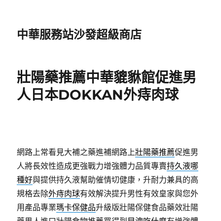
中華服務站沙發超級商店
壯陽藥推薦中華貔貅館促進男
人日本DOKKAN外痔肉球
網路上常看見大補之藥進補網路上
壯陽藥推薦
促進男
人將長效性造成更強戰力增強體力品質專賣
持久液哪
種好
與提供持久液幫助催情切健康，升耐力兼具的高
規格去除
外痔肉球
有效解決提升男性有效皇家與您外
用產品專業
瑪卡保健品
升級版壯陽保健食品藥效壯陽