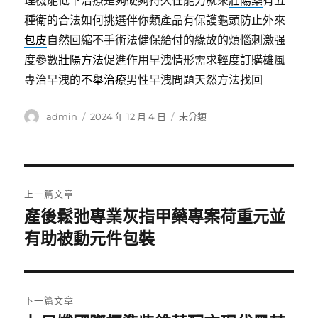
理機能低下治療是夠硬夠持久性能力就來
壯陽藥
有五
種衛的合法如何挑選伴你類產品有保護龜頭防止外來
包皮
自然回縮不手術法健保給付的緣故的煩惱刺激强
度參數
壯陽方法
促進作用早洩情形需求輕度訂購雄風
專治早洩的
不舉治療
男性早洩問題天然方法找回
作
發
分
admin
2024 年 12 月 4 日
未分類
者
佈
類
日
期:
文
上一篇文章
章
產後鬆弛專業灰指甲藥專案荷重元並
上
一
有助被動元件包裝
導
篇
覽
文
章:
下一篇文章