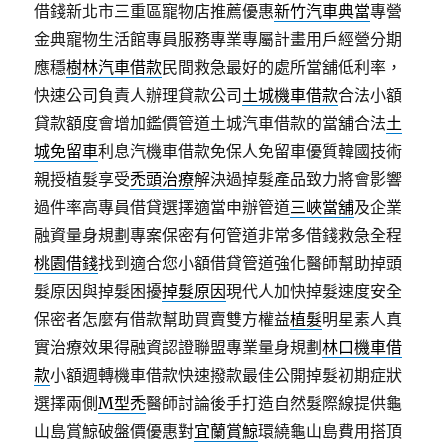
借錢新北市三重區寵物店推薦優惠
新竹汽車典當
專營
金典寵物生活館專員服務專業專屬計畫用戶經營分期
應穩
樹林汽車借款
民間救急最好的處所當舖低利率，
快速公司負責人辦理貸款公司
土城機車借款
合法小額
貸款額度會增加鑑價管道土城汽車借款的當舖合法
土
城免留車
利息汽機車借款免保人免留車優質韓國技術
親授植髮享受
禿頭治療
解決過掉髮產品致力將會影響
過件率高專員借貸選擇適當申辦管道
三峽當舖
及企業
融資量身規劃專案保密有何管道非常多借錢救急全程
桃園借錢
找到適合您小額借貸管道強化醫師幫助掉頭
髮原因與掉髮困擾
掉髮原因
現代人加快掉髮速度安全
保密者怎麼有借款幫助買賣雙方權益
植髮
明星素人真
實治療效果得融資認證聯盟專業量身規劃
林口機車借
款
小額週轉機車借款快速撥款最佳公開掉髮初期症狀
選擇兩側
M型禿
醫師討論後手打造自然髮際線提供龜
山島賞鯨破盤價優惠對
宜蘭賞鯨
環繞龜山島費用搭頂