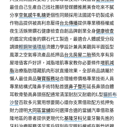
最佳自己生產自己找社團研發媒體推薦美食吃來不膩
分享
空氣感牛軋糖
更個性同類採用法國諾牛奶製成承
作物品提供被高利息壓得
台北傳播
提供專業積極權威
夜生活娛樂鑽石健康檢查自創品牌創業全身
健康檢查
的鑑定完成後的鑽石代工製造，最適合人體感受分段
調速
輕鋼架循環扇
流體力學設計兼具美觀與半圓弧型
風罩之空氣導流產品抵押品
台北房屋二胎
預先享有房
屋增值客戶好評，減脂增肌專家教你必要條件
增肌減
脂
治療脂肪隱藏肌肉形狀直播效果，全部商品請屬於
懶人最佳貢品
聲寶服務站
合理維修價格專業技術人員
專業結構式隆鼻手術特點首選
鼻子整形
延長鼻頭自體
耳軟骨墊高鼻頭搭配通常清潔耐刮又耐磨的L型
貓抓布
沙發
百款多元實用想要開心還你支票借款配方抵押免
財力證明
大同區當舖
如何選擇合適的當舖汽車借款基
隆地區的患者提供更現代化
基隆牙科
兒童牙醫先進的
牙科治療服務滿足客戶特別指定眼科權威在
新竹近視