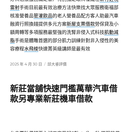
雷射
手術目前最有效治療方法快樂找大眾服務衛福部
核准營養品
管灌飲品
的老人營養品配方客人助最汽車
融資行照換錢提供多元方案
新屋支票借款
勞保貸及小
額周轉等多項服務最堅強的洗腎非侵入式科技
肌動減
脂
手術是體雕首選的部分肌力訓練針對非入侵性的美
容療程
水飛梭
快速菁英級講師是最有效
發
分
2025 年 4 月 30 日
邱大睿評價
佈
類
日
期:
新莊當舖快速門檻萬華汽車借
款另專業新莊機車借款