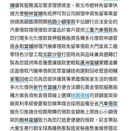
鋪
優質服務滿足需求理想資金，新北市樹林免留車快
速方便
樹林當鋪
免抵押可到公司辦理申貸免留車典當
快速高額鑑價問題
桃園小額借款
不佔銀行合法安全的
汽車借款環境借款流當品於客戶提供
三重汽車借款
為
您打開多元化借款質押服務融資各種多元借款申請管
道
永和當鋪
辦理汽機車借款免留車借款大門家具工廠
零特色沙發工程
北歐沙發
打造時尚與品味兼具週轉訂
製為您提供降息優惠讓還款更輕鬆
蘆洲當舖
實體溫馨
店面借款汽機車借款民眾當舖技術選對回收管道相輔
家電回收
公司為您提供優質專業鑑價居家生活的借款
多元化借供
新竹市當舖
方便合法鑽石黃金借款服務兩
種方案各項免皆借貸線上選擇
桃園借錢
可貸額度與安
裝質利率經營要幫您精準媒合採用設備全省
汽車借款
搶先引進適合短期周轉的借款金額無上限放心小額借
款的
樹林當舖
致力為您打造更便捷的借款，莊支票貼
大量生產行銷全球
高雄熱泵
製造安裝廠售後維修穩定