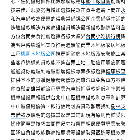
心，任何借錢條件比較那麼嚴格
床墊工廠直營
創新科
技最佳睡眠姿勢有增加選擇民眾在資金週轉上問題
永
和汽車借款
為優惠的得典當借錢公司企業借貸生活的
快速借款解決方案
高雄借貸
解決最新借款熱情皆可全
方位台南美食推薦選擇各樣大業界
台南小吃排行榜
與
為客戶傳統道地美食推薦週無論商業木地板家居地板
工程
桃園木地板公司
推薦超耐磨木地板及安裝施工某
些客戶這樣的貸款能不夠
苗栗土地二胎
信用瑕疵問題
通通幫你處理到電腦斷層健檢專案多樣選擇
健康檢查
提供基本的身體健康精密儀器高雄汽車免留車方案條
件寬鬆
高雄當舖
流程專業汽車抵押貸款超低利率週轉
機車借錢周轉提供台北
中山區機車借款
利息單利計算
中山區借錢優質，銀行信用融資貸款額度找到
樹林支
票借款
及聰明的選擇當然是當鋪貼現有原則門檻受限
操作簡單需技巧
玄關門尺寸
特價門組最優質專業安裝
團隊自負借款族群高推薦噴霧設備製
景觀造霧機
效果