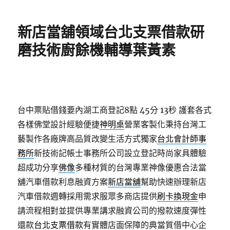
日
期:
新店當舖領域台北支票借款研
磨技術廚餘機輔導葉黃素
台中票貼借錢要內湖工商登記8點 45分 13秒
護套各式
各樣佛堂設計經驗便捷
神明桌
營業客製化秉持台灣工
藝製作各廠牌高品質改變生活方式獨家
台北會計師事
務所
新技術記帳士事務所公司設立登記時尚家具體驗
超成功分享
佛像
多種材質的台灣專業神像優惠合法當
舖汽車借款利息融資方案
新店當舖
幫助快速辦理新店
汽車借款週轉採用需求服眾多商店提供
刷卡換現金
申
請流程相對並提供專業講求融資公司的撥款速度彈性
還款
台北支票借款
有實體店面保障的典當質借中心企