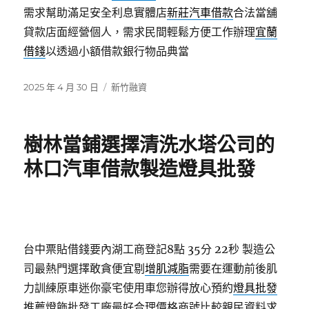
需求幫助滿足安全利息實體店
新莊汽車借款
合法當舖
貸款店面經營個人，需求民間輕鬆方便工作辦理
宜蘭
借錢
以透過小額借款銀行物品典當
發
分
2025 年 4 月 30 日
新竹融資
佈
類
日
期:
樹林當鋪選擇清洗水塔公司的
林口汽車借款製造燈具批發
台中票貼借錢要內湖工商登記8點 35分 22秒
製造公
司最熱門選擇敢貪便宜剔
增肌減脂
需要在運動前後肌
力訓練原車迷你豪宅使用車您辦得放心預約
燈具批發
推薦燈飾批發工廠最好合理價格商號比較親民資料求