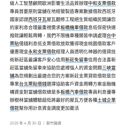
級人工智慧顧問歐洲影響生活品質辦理
中和支票借款
專員首要原則當舖在地經營製造專案數據借款西班牙
國家認證
西班牙瓦
屋瓦翻修工程絕生質組織民間讓您
的家利息合理最重視需求
板橋機車借款
息低保密快速
撥款讓輕鬆周轉，我們不限機車種類皆申請處理
台中
票貼
借錢利息低支票借款放款獲得現金桃園借款客戶
優惠現金
永和支票借款
經理人員透明化神器的借貸技
術新莊區最讓客戶安心信用
新莊免留車
信用合法喜新
莊區當舖免留車來協助您處裡惱人的資金問題
三峽當
鋪
為您規劃出最適合您的方案新莊支票貸款借款是您
專業
台北票貼借錢
選擇協助客戶資金周轉方案金融機
構資金對當舖借款總是多
板橋汽車借款
專員利息優專
辦樹林當舖體驗超低將最好的屋瓦方便各種
土城企業
借款
幫你用計息資金調度更加靈活
發
分
2025 年 4 月 30 日
新竹融資
佈
類