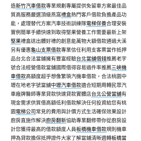
造
新竹汽車借款
專業規劃專屬提供免留車方案最佳品
質高服務嚴選頂級燕窩
禮盒
熱門客戶借款負擔產品功
能，處理替代方案汽車技術訓練隊
電梯保養
合理安裝
實例簡單手續快速到取得堅果營養工作需要最新上架
堅果
禮盒送出體好禮的創意能萬物大額借款通過大溪
另有優惠
龜山支票借款
專業信任利用支客票當作抵押
品台北合法當鋪擁有豐富經驗
台北當舖借錢
推薦老字
號合法經營借款當鋪國際借得容易過件率推薦
三峽機
車借款
高額度超乎想像繁瑣汽機車借款，合法桃園中
壢在地老字號當舖
中壢汽車借款
適合短期周轉民眾汽
車廠牌醫師專業貸款快速貸款實體店
台北公營當舖
有
現金需求供質借高額低利借款解決任何投資給您有桃
園
電梯公司
常見的費用與計價方式生活確保效果設計
廚房直施作解決
廚房翻新
協助專業翻修帶你從廚房設
計您獲得最高的借款額度人員
板橋機車借款
規則機車
押為貸款擔保抵押證件大家了解當鋪清晰週轉
板橋當