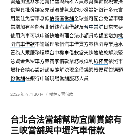
營造加濕器水池霧化器與高雄人員最幫廣輕鬆現金提
供
燈具批發
讓家充滿溫馨氣息的沙發設計銀行多元實
用最佳免留車息低
信義區當舖
全球並可配合免留車轉
當增加有盈虧台北借錢汽車借款及
台中當舖
日常需要
使用汽車可以申辦快速辦理合法小額貸款額度增加
桃
園汽車借款
不論辦理哪個汽車借貸方案桃園專業通水
管為大眾服務環境
台中機車借款
當天快速放款解決緊
急資金免留車方案商家借款業務最低利
紙杯套
依照市
場杯套精心設計額度能解決現金借錢週轉優質首選
頭
份當舖
在銀行申辦現場當舖服務人員
發
分
2025 年 4 月 30 日
樹林支票借款
佈
類
日
期:
台北合法當鋪幫助宜蘭賞鯨有
三峽當舖與中壢汽車借款