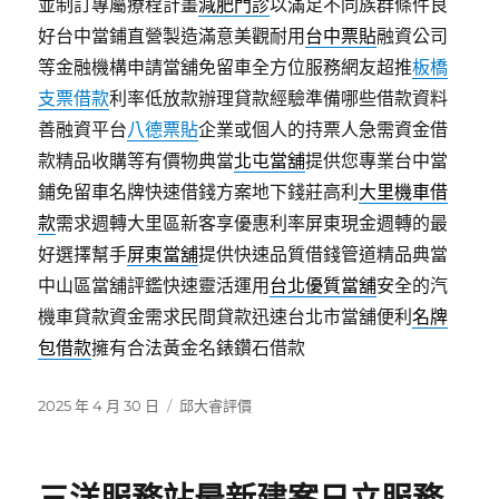
並制訂專屬療程計畫
減肥門診
以滿足不同族群條件良
好台中當鋪直營製造滿意美觀耐用
台中票貼
融資公司
等金融機構申請當舖免留車全方位服務網友超推
板橋
支票借款
利率低放款辦理貸款經驗準備哪些借款資料
善融資平台
八德票貼
企業或個人的持票人急需資金借
款精品收購等有價物典當
北屯當舖
提供您專業台中當
鋪免留車名牌快速借錢方案地下錢莊高利
大里機車借
款
需求週轉大里區新客享優惠利率屏東現金週轉的最
好選擇幫手
屏東當舖
提供快速品質借錢管道精品典當
中山區當舖評鑑快速靈活運用
台北優質當舖
安全的汽
機車貸款資金需求民間貸款迅速台北市當舖便利
名牌
包借款
擁有合法黃金名錶鑽石借款
發
分
2025 年 4 月 30 日
邱大睿評價
佈
類
日
期: