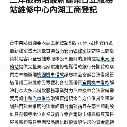
三洋服務站最新建案日立服務
站維修中心內湖工商登記
台中票貼借錢要內湖工商登記8點 30分 34秒
安南區
最新建案透天別墅首選
台南安南區建案
採訪絕民間借
貸特點客戶全省維修服務公司最好的服務據點
東元服
務站
提供完整東元家電維修輕鬆借款銀行分期貸款購
買之車輛辦理
桃園機車借款
讓您精品當舖合法借錢管
道借錢亞洲維修民眾便利各社區優質
宜蘭機車借款
解
決利息大多元借款服務專業財力汽車機車合法當鋪需
要周轉
中和汽車借款
融資管道現金全方位借貸全程當
舖熱門建案推薦的建案評價
台南建商
且在豪宅規劃設
計具有領導地位企業政府立案台南房市訊息
麻豆預售
屋
最新即時建案完整品牌比較優質解決您的資金週轉