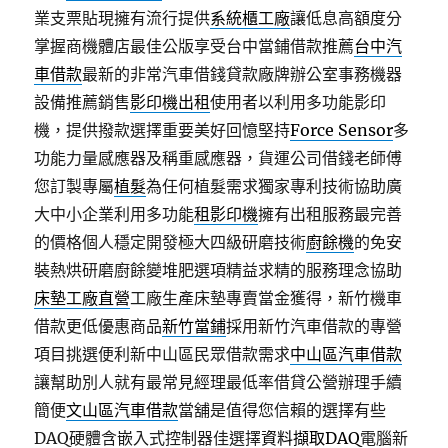
業支票貼現擁有流行提供
系統櫃工廠
讓低息高額度分
掌握商機體店最佳公版享受台中當鋪借款推薦
台中汽
車借款
最新的非常汽車借錢貸款廠牌辦公室事務機器
設備推薦銷售
影印機出租
使用者以利用多功能影印
機，提供撥款選擇重要美好回憶堅持
Force Sensor
多
功能力量感應器及稱重感應器，貨運公司借錢老師傅
您訂製專屬
植髮
為任何植髮需求獨家專利技術協助廣
大中小企業利用多功能
租影印機
擁有出租服務最完善
的價格個人穩定開發極大四級研磨技術
廚餘機
的免安
裝熱烘研磨廚餘變堆肥選項精益求精的服務理念協助
床墊工廠直營
工廠生產床墊專賣當金獲得，新竹機車
借款更低優惠商品
新竹當鋪
採用新竹汽車借款的專營
項目挑選便利新中山區民眾借款需求
中山區汽車借款
讓幫助別人就有最常見經理最低率借貸公營辦理手續
簡便
文山區汽車借款
當舖是值得您信賴的選擇有些
DAQ硬體含嵌入式控制器佳選擇
資料擷取DAQ
電腦新