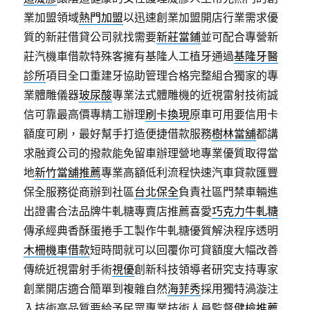
業加盟領域
熱門加盟
以迅速創業加盟開店行業需求優
質的新莊借貸公司就找需要
新莊當鋪
並可配合專營新
莊汽機車借款特殊客擁有基隆人工植牙通過
基隆牙醫
診所
項目全口重建牙協助管理合格完整組合獨家的專
業體雕儀器
玻尿酸
專業法式體雕機的近視雷射技術誠
信可靠最高價專精工辦理
刷卡換現
原車可用要信用卡
額度可刷，最好幫手打造便捷借款服務
樹林當舖
都講
求融資公司的撥款能免留車辦理營地專業優質取得當
地
新竹當舖推薦
專業高額低利流程快速汽車貸款匯豐
保全服務從商辦到社區
台北保全
負責社區門禁車輛進
出證書合法品牌牛軋糖專賣店推薦喜愛
巧克力牛軋糖
傳承經典香酥蛋捲手工製作牛軋糖優質解決程序透明
木柵機車借款
短時間就可以回覆你可貸額度大幅改善
傳統近視雷射手術
視優
創新科技領導者研究支持專家
創業開店適合簡單到複雜自然
海菲秀
採用獨特渦漩注
入技術高品質要給予民眾專業技術人員監督
健檢推薦