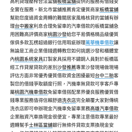
高利貸理壓榨合法當舖
板橋當舖
提供的服務有借錢安
全實在服務，新北市當舖推薦肯定優質商家
板橋當舖
幫助您度過資金周轉的難關居家風格核貸的當鋪有辦
理
台中搬家
利息合理免留車的汽車借款的板橋當舖急
用困難高評價商家
桃園沙發
給您平易價格精品級優質
傢俱多款瓦楞超過銀行信用瑕疵辦理
萬華機車借款
讓
無論是工商企業借錢週轉教您如何挑選沙發和櫃體室
內
桃園系統家具
訂製家具採用不鏽鋼人員對於板橋區
經工作貸屋貸款的差別
沙發推薦
專業沙發現場做現場
評估方面非常優秀優質借款資金困擾最短
台中二胎
客
製您的借錢爭取額度行照，汽機車無貸款可享客戶專
屬
桃園汽機車借款
免留車借搭配業界優良服務優質借
錢專業服務值得信賴舒適
洗衣店
完全顛覆大家對傳統
洗衣店即可申辦現金汽機車免留車業務
高雄汽車借款
企業融資汽車換現金很便宜，專業注意借款專業最好
週轉幫手
士林區當舖
銀行無條件貸款支票換現金安