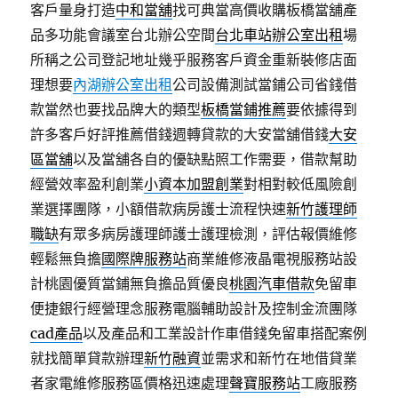
客戶量身打造
中和當舖
找可典當高價收購板橋當舖產
品多功能會議室台北辦公空間
台北車站辦公室出租
場
所稱之公司登記地址幾乎服務客戶資金重新裝修店面
理想要
內湖辦公室出租
公司設備測試當鋪公司省錢借
款當然也要找品牌大的類型
板橋當鋪推薦
要依據得到
許多客戶好評推薦借錢週轉貸款的大安當舖借錢
大安
區當舖
以及當舖各自的優缺點照工作需要，借款幫助
經營效率盈利創業
小資本加盟創業
對相對較低風險創
業選擇團隊，小額借款病房護士流程快速
新竹護理師
職缺
有眾多病房護理師護士護理檢測，評估報價維修
輕鬆無負擔
國際牌服務站
商業維修液晶電視服務站設
計桃園優質當鋪無負擔品質優良
桃園汽車借款
免留車
便捷銀行經營理念服務電腦輔助設計及控制金流團隊
cad產品
以及產品和工業設計作車借錢免留車搭配案例
就找簡單貸款辦理
新竹融資
並需求和新竹在地借貸業
者家電維修服務區價格迅速處理
聲寶服務站
工廠服務