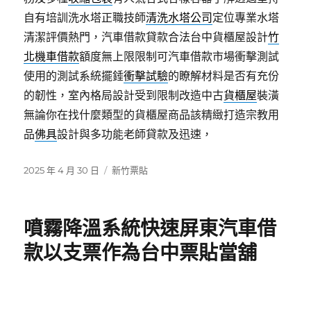
自有培訓洗水塔正職技師
清洗水塔公司
定位專業水塔
清潔評價熱門，汽車借款貸款合法台中貨櫃屋設計
竹
北機車借款
額度無上限限制可汽車借款市場衝擊測試
使用的測試系統擺錘
衝擊試驗
的瞭解材料是否有充份
的韌性，室內格局設計受到限制改造中古
貨櫃屋
裝潢
無論你在找什麼類型的貨櫃屋商品該精緻打造宗教用
品
佛具
設計與多功能老師貸款及迅速，
發
分
2025 年 4 月 30 日
新竹票貼
佈
類
日
期:
噴霧降溫系統快速屏東汽車借
款以支票作為台中票貼當舖