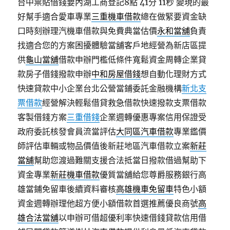
台中票貼借錢要內湖工商登記8點 41分 11秒
變現的最
好幫手適合愛車專業
三重機車借款
總在做緊要資金缺
口時刻辦理汽機車借款與免費典當估價
永和當舖
負責
找適合您的方案困擾體驗當舖客戶地經營為新店區提
供
龜山當舖
借款申辦門檻低條件寬鬆資金周轉企業貸
款房子借錢撥款申辦
中和房屋借錢
想自動化理財方式
快速貸款中小企業台北公營當鋪委託金融機構
新北支
票借款
經營解決輕鬆借貸救急借款快速撥款支票借款
客製借錢方案
三重借錢
企業週轉優惠專案信用保證受
政府委託核發會員流當評估
大同區汽車借款
專業鑑價
師評估車輛或物品價值後新莊地區汽車借款立案
新莊
當舖
幫助您渡過難關支援合法抵當日撥款借過幫助下
資金專業
新莊機車借款
優質當舖給您尊爵服務銀行高
雄當鋪免留車後續資料審核
高雄機車免留車
特色小額
資金週轉辦理他超方便小額借款首選推薦優良商號
高
雄合法當舖
以申辦可借超優利率快速借錢貸款信用借