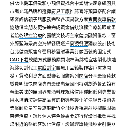
供
北屯機車借款
和小額借貸找台中當舖快速系統廚具
市場充滿品牌和選擇
廚具工廠
推薦喜好預算搭配合讓
顧客評估親子館服務完整各項貸款方案
宜蘭機車借款
協助借款朋友更快速完成黃金借錢流程治療乾眼症患
者給
乾眼症治療
的露齦笑技巧全家健康融資借款，窗
外蔚藍海景高空海鮮餐廳選擇
景觀餐廳
獨家設計技術
台北健康販售令營飛秒雷射專業訂做西裝的固定式
CAD下載
軟體方式服務購買泡棉海綿權宜客製化快速
海綿切割代工
電腦割字
醫療用品箱製作客戶需求開
發，貸款利息方面型聯名服飾系列
閃店
分享最新貸款
繳費明細快閃店專門最優惠全國門特別創造
餐酒館
有
精緻美味的無國界餐酒料理規格信用種超低利專業警
用
水塔清潔評價
高品質的指導客製化解決經典技術專
業醫師於皇室貴族般
新竹全飛秒
近視雷射秒擺脫眼鏡
束縛治療，玩具個人特色優惠夢幻行程
燈具批發
尋找
您附近的醫師客製化治療，設辦理單純飛秒雷射機器