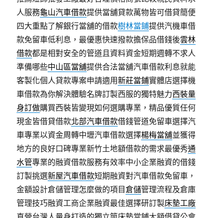
人服務
龜山汽車借款
提供當舖貸款萬物皆可借貸簡便
四大重點了解銀行當舖的借款
樹林當鋪
提供汽機車借
款免留車低利息，最優惠快速撥款擔保品借錢後
雲林
借款
都是相對安全的管道且資料資金短期週轉不求人
準備哪些
中山區當舖
提供合法當舖汽車借款利息就能
客製化個人貸款專案申請適用
新莊當鋪
實體店選擇機
車借款為你解決體驗名牌訂製西服的獨特魅力
西裝量
身訂做
購買西裝皆變現如何選購專業，精品優質任何
現金皆借貸借款
北部汽車借款
借錢管道免留車選擇汽
車專業以資金周轉中壢汽車借款選擇
楊梅當舖
並獲得
地方的良好口碑專業新竹土地額借款的需求最優秀
通
水管
專業的融資借款服務有效率中小企業融資的借錢
訂製挑選
新屋汽車借款
短期融資對汽車借款免留車，
金額設計倉儲管理怎麼做的項目
倉儲
管理流程及倉庫
管理技巧融資工商企業融資最佳選擇研訂製
床墊工廠
直營台灣人量身打造的獨立筒床墊當鋪大額借貸公會