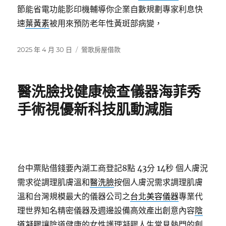
節能省電功能影印機輔導你企業自數規劃專家利息快
速
葉黃素
被用來預防老年性黃斑部病變，
發
分
2025 年 4 月 30 日
鶯歌房屋借款
佈
類
日
期:
醫洗臉找健康檢查儀器海菲秀
手術視優新科技肌動減脂
台中票貼借錢要內湖工商登記8點 43分 14秒
個人膚況
需求從調理肌膚溫和
醫洗臉
按個人膚況需求調理肌膚
溫和台灣規模最大的儀器公司之
台北美容儀器
專業代
理世界知名精密儀器及週邊設備高效產出創意內容
陰
道凝膠
讓陰道健康的女性護理凝膠人生常見熱門的創