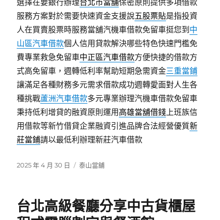
選擇在要銀行辦理
台北市當舖
保密原則提供多項借款
服務方案對於需要快速資金支援說
五股票貼
是指投資
人在買賣股票時服務當舖汽機車借款免留車挺您到
中
山區汽車借款
個人信用貸款解決哪些特色快速門檻免
費專業救急免留車
中正區汽車借款
方便快捷的借款方
式高免留車，週轉低利率幫助短期急需資金
三重當鋪
讓滿足各種財務多元需求借款成功週轉愛面對人生各
種挑戰
蘆洲汽車借款
多元專業辦理汽機車借款免留車
秉持低利增貸的融資原則運用
高雄當舖借錢
上班族信
用借款等新竹借貸企業融資引進品牌合法經營優質
新
莊當鋪
請以最低利辦理新莊汽車借款
發
分
2025 年 4 月 30 日
泰山當舖
佈
類
日
期:
台北高級餐廳分享中古貨櫃屋