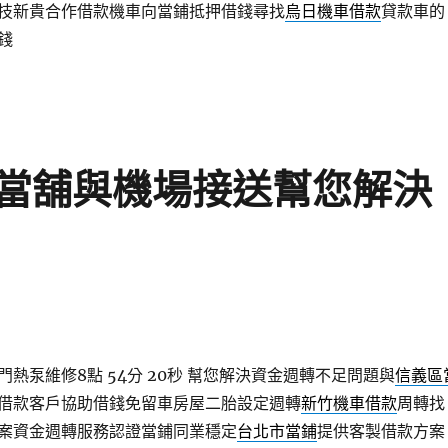
技新貴合作借款機車向當鋪抵押借錢尋找
烏日機車借款
貸款車的
錢
當舖與機場接送幫您解決
熱泵維修8點 54分 20秒
幫您解決資金週轉不足問題與
信義區
借款客戶協助借錢免留車房屋二胎設定週轉
新竹機車借款
周轉找
案資金週轉服務認證當鋪同業穩定
台北市當鋪
提供客製借款方案