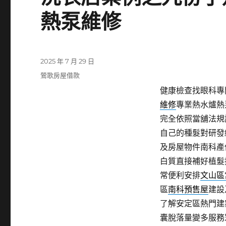
熱泵維修
發
2025 年 7 月 29 日
佈
分
鶯歌房屋借款
日
類
健康檢查找眼科專門
期:
維修
專業熱水爐熱
完全依照當舖法規
自己的種髮對研發
及房屋物件南科產
白質直接補好植髮
常便利安排
文山區
區
南科預售屋
建設
了解安定區熱門建
囊脫落量變多服務