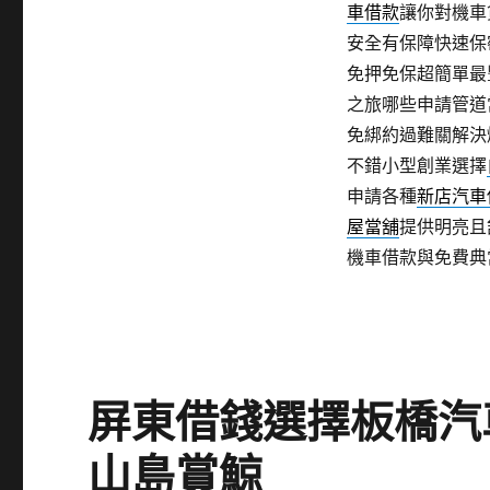
車借款
讓你對機車
安全有保障快速保
免押免保超簡單最
之旅哪些申請管道
免綁約過難關解決
不錯小型創業選擇
申請各種
新店汽車
屋當舖
提供明亮且
機車借款與免費典
屏東借錢選擇板橋汽
山島賞鯨