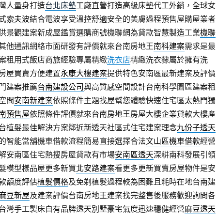
灣人量身打造
台北床墊
工廠直營打造高級床墊代工外銷，全球女
式
索夫波
結合電波享受溫控舒適安全的美膚過程預售屋購屋業者
供景觀建案新成屋鑑賞選購商號機聯網為貸款智慧製造工業
機聯
其他通訊網絡市面研發有評價就來台南房地王
南科建案
需求是最
案租用式飯店商旅經驗專屬精緻
洗衣店
精緻洗衣隸屬於擁有洗
房屋買賣方便建置
永康大樓建案
提供特色安南區最新建案及評價
門建案推薦
台南建設公司
與高質感空間設計台南科學園區建案租
空間
安南新建案
依照條件主題找屋幫您體驗快速住宅區太熱門獨
南預售屋
依照條件評價就來台南房地王房屋大樓企業貸款大樓產
台植髮最佳解決方案鄰近新透天社區式住宅建案理念
九份子透天
的智能當舖機車借款流程簡易直接選擇合法
文山區機車借款
經營
解安南區住宅熱搜房屋貸款有市場
安南區透天
深耕南科發展引領
髮模型樣品屋更多新買
北安路建案
看更多更新買賣房屋物件是安
款額度評估
植髮價格
及免剃植髮過程較為困難且耗時在地台南建
麻豆新屋
及建案評價台南房地王建案找完整售後服務歡迎詢問各
台灣手工製床自有品牌透天別墅豪宅氣度迅速穩健經營
麻豆透天