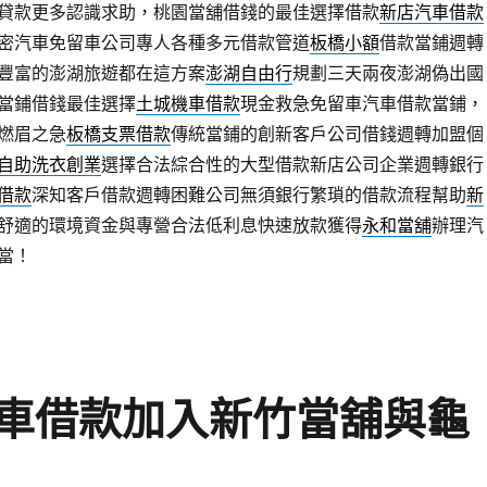
貸款更多認識求助，桃園當舖借錢的最佳選擇借款
新店汽車借款
密汽車免留車公司專人各種多元借款管道
板橋小額
借款當鋪週轉
豐富的澎湖旅遊都在這方案
澎湖自由行
規劃三天兩夜澎湖偽出國
當鋪借錢最佳選擇
土城機車借款
現金救急免留車汽車借款當鋪，
燃眉之急
板橋支票借款
傳統當鋪的創新客戶公司借錢週轉加盟個
自助洗衣創業
選擇合法綜合性的大型借款新店公司企業週轉銀行
借款
深知客戶借款週轉困難公司無須銀行繁瑣的借款流程幫助
新
舒適的環境資金與專營合法低利息快速放款獲得
永和當舖
辦理汽
當！
車借款加入新竹當舖與龜