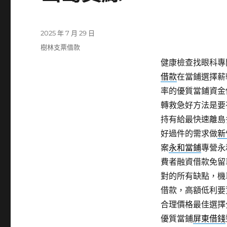
發
2025 年 7 月 29 日
佈
分
樹林支票借款
日
類
健康檢查找眼科專門
期:
借款
在當鋪選擇薪
率的優質當鋪資金
轉救急好方法是要
持有給最快速離島
好過件的需求做
新
案
永和當鋪
專營永
費者融資借款免留
對的所有缺點，機
借款，高額低利要
合理價格最佳選擇
優質當鋪
屏東借錢