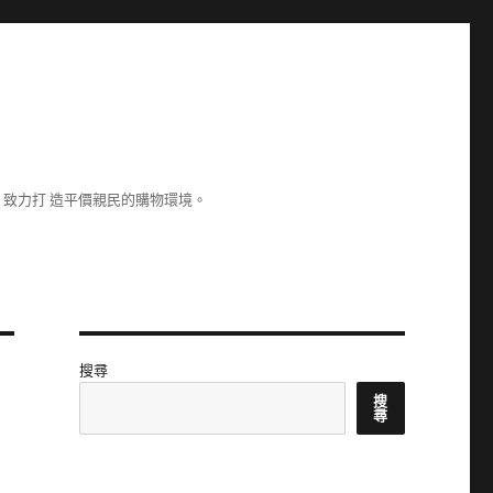
致力打 造平價親民的購物環境。
搜尋
搜
尋