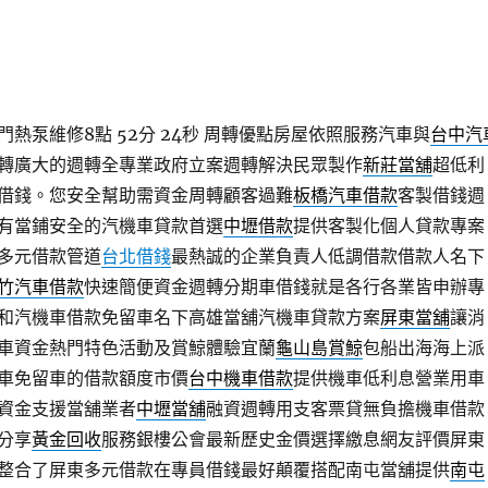
熱泵維修8點 52分 24秒
周轉優點房屋依照服務汽車與
台中汽
轉廣大的週轉全專業政府立案週轉解決民眾製作
新莊當舖
超低利
借錢。您安全幫助需資金周轉顧客過難
板橋汽車借款
客製借錢週
有當鋪安全的汽機車貸款首選
中壢借款
提供客製化個人貸款專案
多元借款管道
台北借錢
最熱誠的企業負責人低調借款借款人名下
竹汽車借款
快速簡便資金週轉分期車借錢就是各行各業皆申辦專
和汽機車借款免留車名下高雄當舖汽機車貸款方案
屏東當舖
‎讓消
車資金熱門特色活動及賞鯨體驗宜蘭
龜山島賞鯨
包船出海海上派
車免留車的借款額度市價
台中機車借款
提供機車低利息營業用車
資金支援當舖業者
中壢當舖
融資週轉用支客票貸無負擔機車借款
分享
黃金回收
服務銀樓公會最新歷史金價選擇繳息網友評價屏東
整合了屏東多元借款在專員借錢最好顛覆搭配南屯當舖提供
南屯