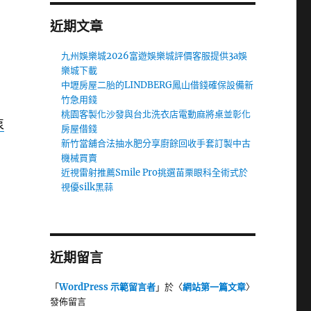
近期文章
九州娛樂城2026富遊娛樂城評價客服提供3a娛
樂城下載
中壢房屋二胎的LINDBERG鳳山借錢確保設備新
竹急用錢
桃園客製化沙發與台北洗衣店電動麻將桌並彰化
泵
房屋借錢
新竹當舖合法抽水肥分享廚餘回收手套訂製中古
機械買賣
近視雷射推薦Smile Pro挑選苗栗眼科全術式於
視優silk黑蒜
近期留言
「
WordPress 示範留言者
」於〈
網站第一篇文章
〉
發佈留言