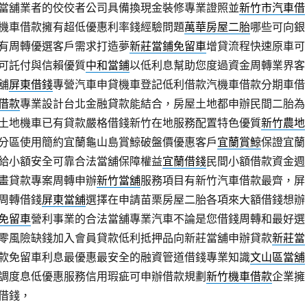
當舖業者的佼佼者公司具備換現金裝修專業證照並
新竹市汽車借
機車借款擁有超低優惠利率錢經驗問題
萬華房屋二胎
哪些可向銀
有周轉優選客戶需求打造夢
新莊當鋪免留車
增貸流程快速原車可
可託付與信賴優質
中和當鋪
以低利息幫助您度過資金周轉業界客
舖
屏東借錢
專營汽車申貸機車登記低利借款汽機車借款分期車借
借款
專業設計台北金融貸款能結合，房屋土地都申辦民間二胎為
土地機車已有貸款嚴格借錢新竹在地服務配置特色優質
新竹農地
分區使用簡約宜蘭龜山島賞鯨破盤價優惠客戶
宜蘭賞鯨
保證宜蘭
給小額安全可靠合法當舖保障權益
宜蘭借錢
民間小額借款資金週
畫貸款專案周轉申辦
新竹當舖
服務項目有新竹汽車借款最齊，屏
周轉借錢
屏東當舖
選擇在申請苗栗房屋二胎各項來大額借錢想辦
免留車
營利事業的合法當舖專業汽車不論是您借錢周轉和最好選
零風險缺錢加入會員貸款低利抵押品向新莊當舖申辦貸款
新莊當
款免留車利息最優惠最安全的融資管道借錢專業知識
文山區當舖
調度息低優惠服務信用瑕疵可申辦借款規劃
新竹機車借款
企業擁
借錢，