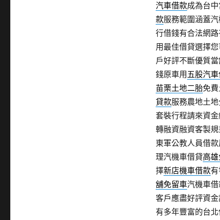
汽車借款
成為台中
款
服務範圍涵蓋汽
行借錢有合法網路
用最佳借貸選擇您
戶好評不斷優質當
錢原車用
五股汽車
苗栗土地二胎
免費
貸款
服務農地土地
套裝行程請來資金
轉融資融資客製規
東軍公教人員借款
理汽機車借貸
高雄
擇
新店機車借款
有
舖免留車
汽機車借
客戶應盡好評資金
有多年豐富的台北