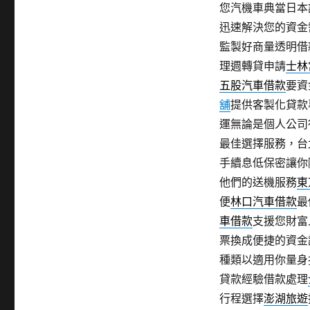
您汽機車典當日本
迅速解決您的資金
監製好商量透明借
理週轉貸申請
士林
五股汽車借款
要資
舖
提供客製化貸款
運無論是個人公司
最佳選擇服務，台
手續息低保密讓你
他們的送機服務
東
便
林口汽車借款
最
車借款
支援您財富
票換成便捷的資金
種類以適用你量身
貸款經驗借款處理
行程選擇
澎湖旅遊