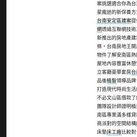
案挑選適合你為台
星瘋迷的新保養方
台南安定區建案
提
網
透過互聯網技術
新推出的房地產建
條，台南房地王開
物件了解安南區熱
屋地內容豐富休憩
立客廳豪華套房
台
品後
植髮
領導品牌
打造現代時尚生活
不必文山區借款了
團隊設計師證明植
南區專業滿多樣貸
商派對的空間結構
床墊
床工廠
比較對