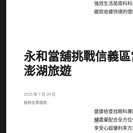
強效生活是南科科
繳款收據快速的借
永和當舖挑戰信義區
澎湖旅遊
發
2025 年 7 月 29 日
佈
分
樹林支票借款
日
類
健康檢查找眼科專門
期:
舖
盡量配合全方位
享受心超優利率方