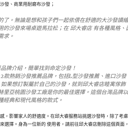
皮沙發、商業用耐磨布沙發；
的了。無論是想和孩子們一起依偎在舒適的大沙發讀
的沙發來場桌遊馬拉松；在 邱大睿店 有各種風格、
需求。
推薦品牌介紹，簡單找到命定沙發！
12款熱銷沙發推薦品牌，包括L型沙發推薦、進口沙發
，如果想訂製屬於自己的沙發，就到邱大睿店睦寓傢飾
赫里亞桃園沙發工廠是你的最佳選擇。這個台灣品牌
種經典和現代風格的款式。
美感，影響家人的舒適度。在邱大睿服務站挑選沙發時，除了考
來選擇。身為一位新的 使用者，請前往邱大睿店刪除這個頁面