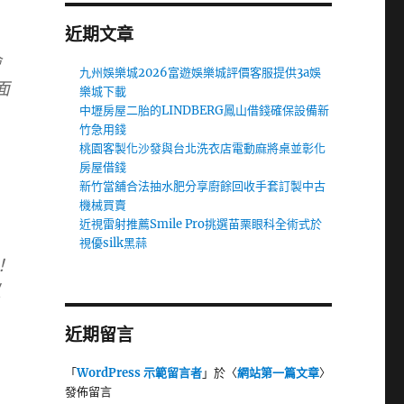
近期文章
繪
九州娛樂城2026富遊娛樂城評價客服提供3a娛
面
樂城下載
中壢房屋二胎的LINDBERG鳳山借錢確保設備新
竹急用錢
桃園客製化沙發與台北洗衣店電動麻將桌並彰化
房屋借錢
新竹當舖合法抽水肥分享廚餘回收手套訂製中古
機械買賣
近視雷射推薦Smile Pro挑選苗栗眼科全術式於
視優silk黑蒜
！
以
近期留言
慮
「
WordPress 示範留言者
」於〈
網站第一篇文章
〉
，
發佈留言