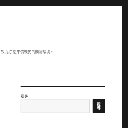
致力打 造平價親民的購物環境。
搜尋
搜
尋
坐