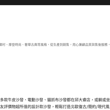
鄉村、摩登時尚、奢華古典等風格，從生產到銷售，用心兼顧品質與售後服務，
，多款牛皮沙發、電動沙發、貓抓布沙發都在邱大睿店，或躺或
友評價物超所值的設計款沙發，輕鬆打造北歐復古/簡約/現代風