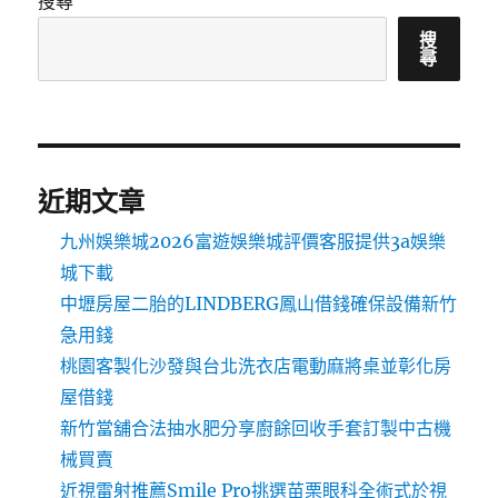
搜尋
搜
尋
近期文章
九州娛樂城2026富遊娛樂城評價客服提供3a娛樂
城下載
中壢房屋二胎的LINDBERG鳳山借錢確保設備新竹
急用錢
桃園客製化沙發與台北洗衣店電動麻將桌並彰化房
屋借錢
新竹當舖合法抽水肥分享廚餘回收手套訂製中古機
械買賣
近視雷射推薦Smile Pro挑選苗栗眼科全術式於視