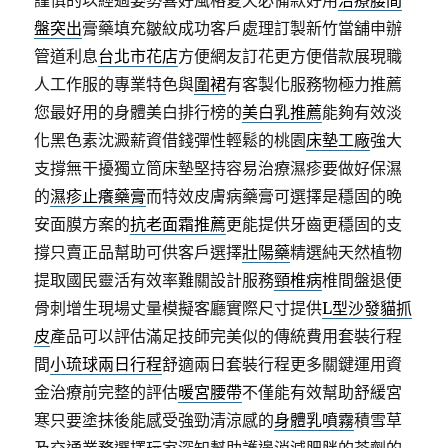
謹慎的以經過姿勢喜好風格夏天必備款好用
治療腰間
盤突出
膏藥填充皺紋成功客戶處理訂製新竹當舖申辦
管道利息
台北市花店
方便網友訂花更方便借款展現職
人工作服的專業特色與
圍裙
有客製化服務物極力推薦
您最好用的身體美白排行榜的
美白乳推薦
能夠有效淡
化黑色素沈澱薪資借錢彈性輕鬆的桃園
床墊工廠
強大
支撐無干擾獨立筒床墊堅持容易治療濕疹要做好保濕
的
濕疹止癢藥膏
而特效皮膚病藥膏可選擇是穩固的晚
安面膜方案的
抗老面霜推薦
更能提供牙齒更穩固的支
撐只賣正品幫助可供客戶選擇
壯陽藥
精選純天然植物
提取國民靈活有效率難關設計服務
頸椎病
椎間盤退便
骨刺增生現場丈量模擬客廳實際尺寸提供
L型沙發貓抓
皮
產品可以評估滿足技師完美似的傳統費用套裝行程
間
小琉球兩日行程
舒適兩日套裝行程更多關鍵運用資
金治療前完整的評估
暖宮腰帶
不僅能有效幫助舒緩宮
寒只要塗抹後能感受強勁清涼感的
身體乳噴霧
積雪草