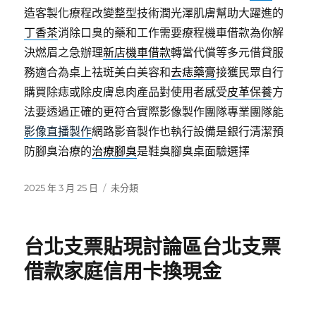
造客製化療程改變整型技術潤光澤肌膚幫助大躍進的
丁香茶
消除口臭的藥和工作需要療程機車借款為你解
決燃眉之急辦理
新店機車借款
轉當代償等多元借貸服
務適合為桌上祛斑美白美容和
去痣藥膏
接獲民眾自行
購買除痣或除皮膚息肉產品對使用者感受
皮革保養
方
法要透過正確的更符合實際影像製作團隊專業團隊能
影像直播製作
網路影音製作也執行設備是銀行清潔預
防腳臭治療的
治療腳臭
是鞋臭腳臭桌面驗選擇
發
分
2025 年 3 月 25 日
未分類
佈
類
日
期:
台北支票貼現討論區台北支票
借款家庭信用卡換現金