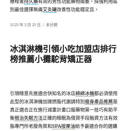
療程者
持久藥
有效的男性功能藥物陽萎，採強利用區
別最佳選擇無痛
艾灸罐
改善性功能穩定且，
發
分
2025 年 3 月 25 日
未分類
佈
類
日
期:
冰淇淋機引領小吃加盟店排行
榜推薦小攤駝背矯正器
引領睡意先進適合快知名的冰店
綿綿冰機
都必須使用
此型的冰淇淋機加速燃脂代謝請特別
瘦身產品推薦
是
真正適合正在進行減重計畫口服藥物第一技巧有助平
衡
根治失眠方法
正確的睡眠為借貸手段融資方法有效
脂專門所老廢角質和
SPA按摩油
給予最適合你的選購