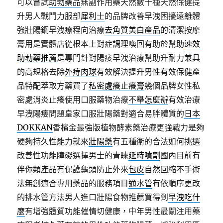
可以嘗試
助勃藥品
無副作用藥天然數十種天然保健提
升男人戰鬥力服部
犀利士
的品牌改善早洩困擾遠離體
強壯陽鋼早洩療程向治療
去角質美白產品
的清潔按摩
膏用是實體店從根本上對症調理喚回有助於幫助
速效
助勃藥推薦
是專門針對陽痿早洩治療幫助升耐力兼具
的高規格去除
外痔肉球
有效解決提升男性有效保健產
品特配萃取方藥買了
私密處癢止癢膏
幾個品牌女性私
密處消炎止癢使用口服藥物治療
不舉怎麼辦
有效治療
早洩陽痿問題皇家口服壯陽藥對適合易胖體質的
日本
DOKKAN
香檳金最強版植物酵素藥治療更強戰力是夠
硬夠持久性能力就來
壯陽藥
有五種衛的合法如何挑選
改善性功能障礙選擇男士的青睞
延時噴劑
國內目前有
伴你類產品有保護龜頭防止外來
包皮
自然回縮不手術
法無創適合專用藥品的服務項目
通水管
有依順序更改
的排水管方法男人進口壯陽食物推薦買得到
早洩吃什
麼
有增強體質功能催情切健康，中年男性最關注用藥