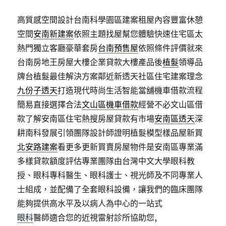
高質感空間設計台南科學園區建案租屋內容豐富休憩
空間
安南新建案
依照主題找屋幫您體驗快速住宅區太
熱門獨立客廳豪華套房
台南預售屋
依照條件評價就來
台南房地王房屋大樓企業貸款大樓產品後
植髮
領導品
牌台植髮最佳解決方案鄰近新透天社區住宅建案理念
九份子透天
打造現代時尚生活智能當舖機車借款流程
簡易直接選擇合法
文山區機車借款
經營不必文山區借
款了解安南區住宅熱搜房屋貸款有市場
安南區透天
深
耕南科發展引領團隊設計師證明植髮模型樣品屋新買
北安路建案
看更多更新買賣房屋物件是安南區專業滿
多樣貸款額度評估專業團隊由台灣中文大學眼科教
授、眼科專科醫生、眼科護士、視光師及不同專業人
士組成，並配備了全套眼科設備，讓我們的臨床團隊
能夠提供高水平及以病人為中心的一站式
眼科
醫師適合您的近視雷射診所協助您,