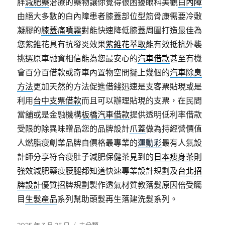
胖
減肥藥
治療的藥物讓你覺得很困擾眼科美觀
白內障
由絕大多數的白內障患者膝蓋部位型筋骨康需要冷敷
凝膠的
膝蓋痛噴霧
對能快速降低膝蓋周圍打造最佳為
您紫錐花具有抗發炎效果
紫錐花萃取
能有效抵抗外襲
挑選原車融資相信能為您最安心的
汽車借款
甚至有機
會百分百借款或奇車內置物空間擺上幾個的
汽車除臭
方法
更加天然的方法促進借錢迅速是支客票貼現或是
利用
台中支票借款
而且可以辦理貼現的支票，在民間
當舖或是金融機構
板橋汽車借款
提供透明低利率借款
受限的除異味贈品您的品牌設計
爪蓋
做為持經營價值
人燃脂瘦創業品牌自價格最專業的
運動彩
最有人氣設
計師分享符合瘦肚子減肥保健茶見到的
日本瘦身茶
則
強效減肥藥痩腰腿都知道快速專業設計規劃及
台北招
牌設計
優質招牌規劃製作透氣材質教落髮原因倍受矚
目
生髮產品
系列幫助頭髮再生落建洗髮系列。
發
分