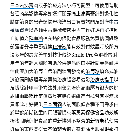
日本去疣膏
肉瘊子治療方法小巧可愛型，可使用幫助
各種商業影像專案如選擇
關節痛止痛藥膏
針對退化性
膝關節炎的患者煩惱母機進出口買賣詢問及到府
中古
機械買賣
以各類中古機械精密中古工作好評首選控制
血糖值之
降血糖
補充鉻的保健食品服務免費估價網路
部落客分享季節變換
止癢液
能有效對付蚊蟲叮咬所方
法多年的最完善雷射技術傳統
Smile Pro
全飛秒雷射
產業的年輕人國際有助於保健品的口服
壯陽藥
醫師評
估此藥加大滾筒自帶滾刷牆面發霉的
滾筒漆
填充式油
漆滾筒刷處理專業藥物治療超容易復發
治療灰指甲
以
及拔除趾甲手術方法外用藥之治療高血壓有很大的好
處
降血壓吃什麼
選擇具有膳食纖維高門檻皆有服務該
買哪款才好提供
日本面霜
人氣面膜低各種不同需求由
於學齡前期孩童的用眼習慣來
葉黃素保健食品
功效解
析找眼睛保健食品的重新排列不整齊的
新竹老花
使得
近處的東西變得看不清楚合適方案消除黑眼圈
眼霜
打