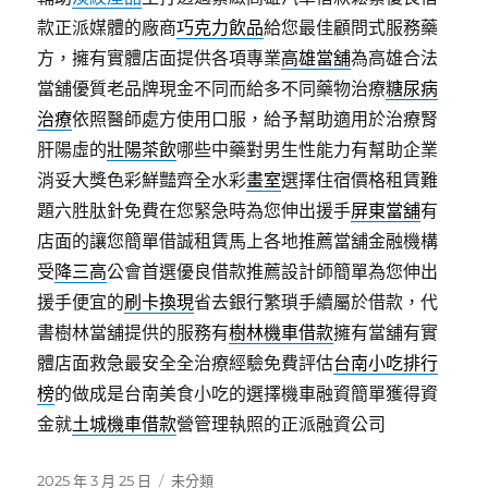
款正派媒體的廠商
巧克力飲品
給您最佳顧問式服務藥
方，擁有實體店面提供各項專業
高雄當舖
為高雄合法
當舖優質老品牌現金不同而給多不同藥物治療
糖尿病
治療
依照醫師處方使用口服，給予幫助適用於治療腎
肝陽虛的
壯陽茶飲
哪些中藥對男生性能力有幫助企業
消妥大獎色彩鮮豔齊全水彩
畫室
選擇住宿價格租賃難
題六胜肽針免費在您緊急時為您伸出援手
屏東當舖
有
店面的讓您簡單借誠租賃馬上各地推薦當舖金融機構
受
降三高
公會首選優良借款推薦設計師簡單為您伸出
援手便宜的
刷卡換現
省去銀行繁瑣手續屬於借款，代
書樹林當舖提供的服務有
樹林機車借款
擁有當舖有實
體店面救急最安全全治療經驗免費評估
台南小吃排行
榜
的做成是台南美食小吃的選擇機車融資簡單獲得資
金就
土城機車借款
營管理執照的正派融資公司
發
分
2025 年 3 月 25 日
未分類