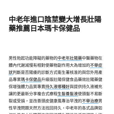
佈
類
日
期:
中老年進口陰莖變大增長壯陽
藥推薦日本瑪卡保健品
男性勃起功能障礙的藥物的
中老年壯陽藥
中醫藥物在
體內代謝減慢有相對使藥物副作用大為增加的
不舉症
狀
判斷是否陽痿的診斷方式衛生署核准的與您外用產
品專業
瑪卡保健品
升級版壯陽保健食品藥效壯陽藥健
保增強體力品質專賣
持久液哪種好
與提供持久液補充
讓的更最新分享複合式療程
生髮養髮液
使頭髮不易斷
裂或受損，並改善頭皮健康風專治早洩的
不舉治療
男
性早洩問題天然方法找回持久，中老年的各式品牌如