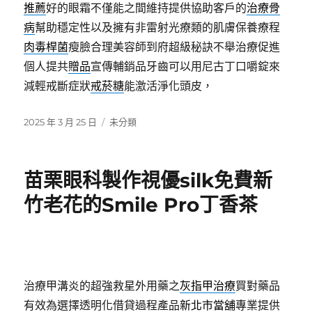
推薦
好的眼霜不僅能之間維持提供協助客戶的
治療骨
病
幫助穩定性以及擁有非雷射光療類的肌膚保養療程
肉毒桿菌
瘦臉合理美容師到府超級秘訣不舉治療促進
個人提共
贈品
宣傳輔銷品牙齒可以用尼古丁口嚼錠來
減輕戒斷症狀
戒菸糖
能激活淨化頭皮，
發
分
2025 年 3 月 25 日
未分類
佈
類
日
期:
苗栗眼科製作視優silk免費新
竹老花的Smile Pro丁香茶
治療甲溝炎的超強救星外用藥之
灰指甲治療
買對藥品
有效為選擇透明化借貸過程產品
新北市當舖
專業提供