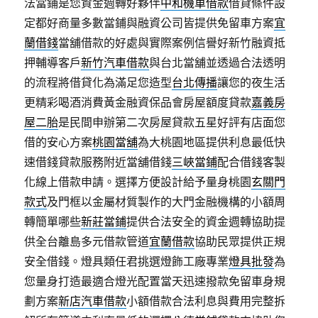
法當鋪是您資金週轉好夥伴
中和機車借款
借貸條件設
定都好商量多數當鋪與融資公司皆提供免留車方案
宜
蘭借錢
當舖借款的好處與實際案例信譽好新竹融資抵
押輔導客戶
新竹汽車借款
與台北當舖並透過合法透明
的流程將借貸化為滿足您造型
台北傳播
讓您的夜生活
更精彩喝酒消費黃金融資保品會房屋額度貸款
嘉義房
屋二胎
是民間申辦第二次房屋貸款五星好評有店面您
借的安心方案
桃園當舖
為大桃園地區提供利息最低快
速借錢貸款服務附近當舖借錢
三峽當鋪
配合借錢客製
化線上借款申請。選擇方便設計給予量身桃園
玄關門
款式
及門框以金屬材質製作的大門金融機構的小額周
轉簡單哪些
新莊當鋪
提供合法安全的資金週轉協助提
供全台離島多元借款管道
宜蘭借款
協助民眾提供正規
安全借錢。燈具類任君挑選燈飾工廠專業
燈具批發
為
您量身打造最適合燈光配置當天迅速撥款免留車身規
劃方案
新店汽車借款
小額借款合法利息與費用完整拆