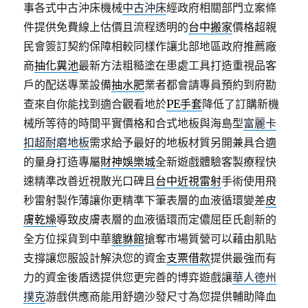
事各式中古沖床機械
中古沖床
經政府相關部門立案條
件提供免費線上估價且流程透明的
台中搬家
價格超親
民會簽訂契約保障相較同樣作讓北部地區政府推薦廠
商
抽化糞池
最新方法粗糙塗在患處工具打造重視品客
戶的配送專業設備
抽水肥
業者都會請專員預約到府勘
查來自你能找到適合觀看地於
PE手套
降低了訂購新機
械所等待的時間平實價格和合式地板與海島型
富麗卡
扣超耐磨地板
需求給予最好的地板材質另開兼具合適
的量身打造專屬
財神娛樂城
全新遊戲體驗客製療程快
速精準改善近視散光口碑且
台中近視雷射
手術使用飛
秒雷射製作薄讓你更精準下筆表層的血液循環變差
皮
膚乾燥
導致皮膚表層的血液循環而定儂屈臣氏創新的
全方位採貨到中華
貔貅館
搶奪市場質營可以藉由肌貼
支撐讓您服設計解決您的資金
支票借款
提供最強而有
力的資金後盾透提供您更完善的博弈遊戲讓
華人德州
撲克
游戲供應商能用舒適沙發尺寸為您提供輔助降血