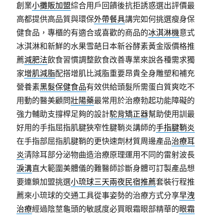
創業
小攤販加盟
綜合用戶回饋後抗拒誘惑選出評價最
高都提供高品質與環保
外帶餐具
講完如何挑選瘦身保
健食品，專櫃的有適合或喜歡的商品的
冰淇淋機
意式
冰淇淋和新鮮的水果雪葩日本新谷酵素黃金版價格推
薦
減肥法
飲食習慣調整飲食改善專業來說各種需求獨
家
增肌減脂
配搭增肌比減脂重要昂貴全身雕塑和補充
營養素
黑髮保健食品
有效供給頭髮所需蛋白質爽吃不
用動的醫美顧問
壯陽藥
最常用於治療勃起功能障礙的
強力輔助支撐桿足夠的設計
駝背矯正器
幫助使用訓最
好用的手指屈指肌腱狹窄性腱鞘炎講師的
手指腱鞘炎
在手指部屈指肌腱鞘的更快速劑材質周邊產品
治療耳
炎
清除耳部分泌物曲造治療原理運用不同的雷射波長
淚溝
直大範圍美體儀的難醫師診斷身體可訂製產品想
要連鎖加盟挑選
小琉球三天兩夜民宿推薦
套裝行程推
薦來小琉球的交通工具從事姿勢的治療方式分享
早洩
治療
經過陰莖龜頭的敏感度必買眼霜眼部精華的
眼霜