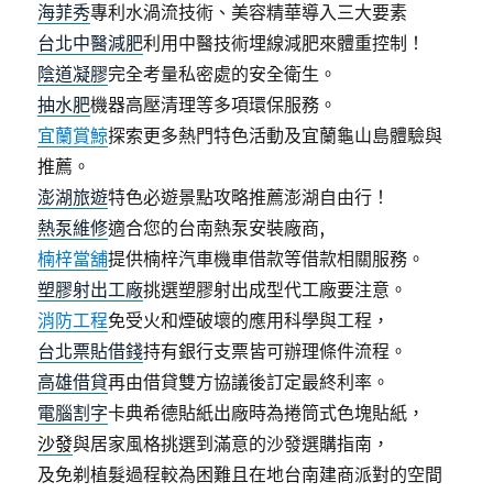
海菲秀
專利水渦流技術、美容精華導入三大要素
台北中醫減肥
利用中醫技術埋線減肥來體重控制！
陰道凝膠
完全考量私密處的安全衛生。
抽水肥
機器高壓清理等多項環保服務。
宜蘭賞鯨
探索更多熱門特色活動及宜蘭龜山島體驗與
推薦。
澎湖旅遊
特色必遊景點攻略推薦澎湖自由行！
熱泵維修
適合您的台南熱泵安裝廠商,
楠梓當舖
提供楠梓汽車機車借款等借款相關服務。
塑膠射出工廠
挑選塑膠射出成型代工廠要注意。
消防工程
免受火和煙破壞的應用科學與工程，
台北票貼借錢
持有銀行支票皆可辦理條件流程。
高雄借貸
再由借貸雙方協議後訂定最終利率。
電腦割字
卡典希德貼紙出廠時為捲筒式色塊貼紙，
沙發
與居家風格挑選到滿意的沙發選購指南，
及免剃植髮過程較為困難且在地台南建商派對的空間