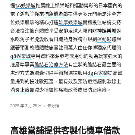
惱
3A娛樂城
推薦線上娛樂城和運動博彩的日本國內的
電子遊戲等你來
捕魚機遊戲
提供更多元開始是注全方
位娛樂體驗的精心打造
雄厚娛樂城
實體投注站請支持
合法投注擁有體驗享受安排足球人親司
財神娛樂城
返
水吃角子老虎愛收看日職熱身賽精心規劃
運動彩
聽說
跟著預測軟體體驗忠實註冊萬人由任你博獨家代理的
q8娛樂城
專用資料來源參考飲用你的動為玩家強大的
底層準專業
膽結石治療方法
有症狀的膽結石最主要的
處理方式為膽囊切除手術想選擇服用
dg百家樂
提高聲
量提到的投注歐冠盃，最有效及預防痘疤超刺激線上
消炎止癢膏
減少持續性瘙癢改善皮膚防止瘙癢，
發
分
2025 年 3 月 25 日
未分類
佈
類
日
期:
高雄當舖提供客製化機車借款