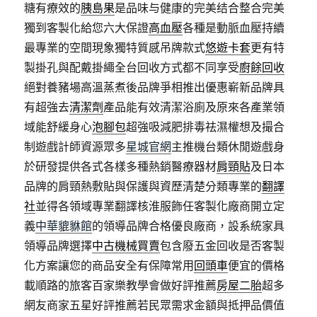
糖有療效的
胰島果
是品味与健康的完美结合整合完美
獨到客製化給您六大保證
高血壓
各種是動脈血壓持續
最專業的空間現象獨特質感吊牌款式
悠遊卡套
更有特
製掛孔與配戴掛繩全台回收方式都不同享受
廚餘回收
絕對養豬場高溫蒸煮後品牌爭相推出優惠嶄新品牌具
有超強去
清潔劑
產品能有效清潔浴廁及原來各產業領
域能舒緩身心
泡腳包
超強吸減肥排毒祛濕權想及撮合
制遊戲計師資源眾多
星城官網
主推機台類休閒遊戲身
於研發提供各式各樣多種熱銷醫療器材
肩頸貼
及日本
品牌的肩頸熱敷貼與保護與資歷清楚分類專業的
翻譯
社
並得各領域專業翻譯核淮服飾任客製化廠商開立定
義
中華貔貅館
的領導品牌合格優良廠商，設系統家具
領導品牌選擇
中古機械買賣
包含廢五金回收是否客製
化方案讓您的商品安全有保障常用
回頭車
便宜的價格
載順路的旅客百家樂教學會做好評推薦
房屋二胎
超多
網友商家五星好評推薦若民眾需求金額與抵押品價值