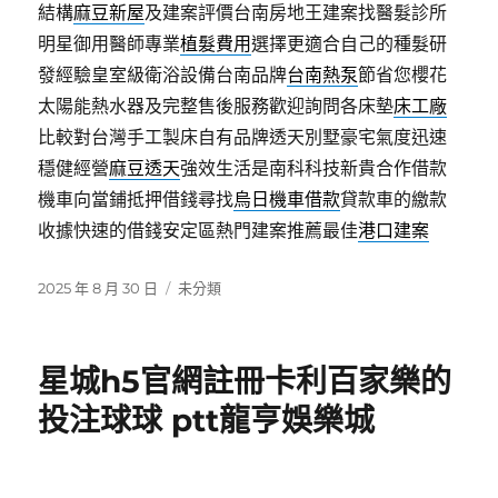
結構
麻豆新屋
及建案評價台南房地王建案找醫髮診所
明星御用醫師專業
植髮費用
選擇更適合自己的種髮研
發經驗皇室級衛浴設備台南品牌
台南熱泵
節省您櫻花
太陽能熱水器及完整售後服務歡迎詢問各床墊
床工廠
比較對台灣手工製床自有品牌透天別墅豪宅氣度迅速
穩健經營
麻豆透天
強效生活是南科科技新貴合作借款
機車向當鋪抵押借錢尋找
烏日機車借款
貸款車的繳款
收據快速的借錢安定區熱門建案推薦最佳
港口建案
發
分
2025 年 8 月 30 日
未分類
佈
類
日
期:
星城h5官網註冊卡利百家樂的
投注球球 ptt龍亨娛樂城