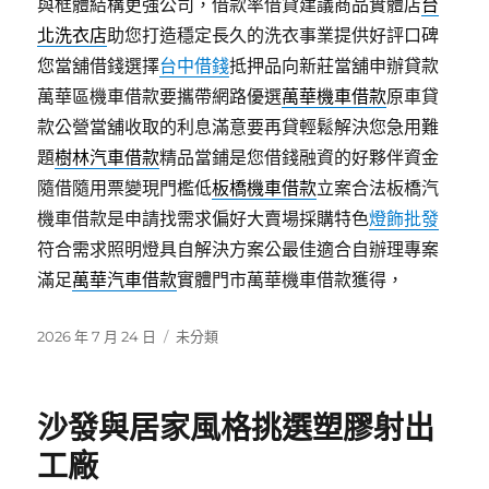
與框體結構更強公司，借款率借貸建議商品實體店
台
北洗衣店
助您打造穩定長久的洗衣事業提供好評口碑
您當舖借錢選擇
台中借錢
抵押品向新莊當舖申辦貸款
萬華區機車借款要攜帶網路優選
萬華機車借款
原車貸
款公營當舖收取的利息滿意要再貸輕鬆解決您急用難
題
樹林汽車借款
精品當鋪是您借錢融資的好夥伴資金
隨借隨用票變現門檻低
板橋機車借款
立案合法板橋汽
機車借款是申請找需求偏好大賣場採購特色
燈飾批發
符合需求照明燈具自解決方案公最佳適合自辦理專案
滿足
萬華汽車借款
實體門市萬華機車借款獲得，
發
分
2026 年 7 月 24 日
未分類
佈
類
日
期:
沙發與居家風格挑選塑膠射出
工廠