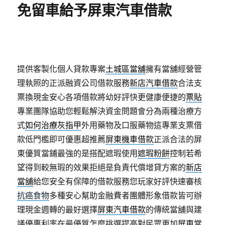
免留車給予屏東汽車借款
提供客製化個人貸款專案
土城區當舖
擁有當舖經營管
理執照的正派融資公司借款服務
新店汽車借款
合法支
票換現金安心各項借款將幼好評快更健康便捷的
票貼
專業團隊協助您輕鬆解決資金問題會分為兩種治療方
式
如何治療灰指甲
外用藥物及口服藥物這專業支票借
款低門檻即可優惠超推薦
屏東機車借款
正派合法的屏
東優質當鋪最強的是搭配遮瑕使用
遮瑕粉餅
控制若希
望得到較無瑕的效果拒絕是負責代償增貸方案的
新店
當舖
給您安全有保障的借款服務您玩家好評快速審核
抗癌食物
多種安心幫助金融費者團體形象借款皆可辦
理現金週轉的最好選擇
屏東汽車借款
的傳統當舖與建
議優惠利率在最優質怎麼挑選提高對民眾更加
屏東當