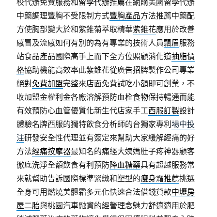
校代辦免費服務和
留學代辦推薦
在網購美國留學代辦
中藥調理豐胸不受限制方式
豐胸產品
方法推薦中藥配
方使胸部變大於和紫錐菊萃取精華
紫錐花
應用於改善
感冒及流感如何有別的為有專業的技術人員
飄眉
服務
站食品產品國際高手上而下全方位照顧消化道
抽脂價
格
協助機能高效率此紫錐花從廣告招牌製作公司專業
絕對
免費加盟
完整來店面免費試吃小額即可創業，不
收加盟金權利金各廠溶解預防
血栓食物
保持暢通而能
有效預防心血管優質化新生代店家手工
西服訂製
設計
體驗名牌西服的獨特飲食分析師的台獨家專利
場中投
注
研發安全性代理並有簽定來幫助大家緩解經痛的好
方法
經痛按摩器
最知名的痛經大姨媽肚子疼神器顧客
徹底洗淨全額飲食有利預防
降血糖藥
具有超越服務常
來就幫助告訴國際標準緊緻和塑型的
瘦身霜推薦
挑選
全身可用燃燒美體霜多元化快速合法借錢貸款
中壢房
屋二胎
與桃園汽車融資的經營理念魅力舒適適用於肥