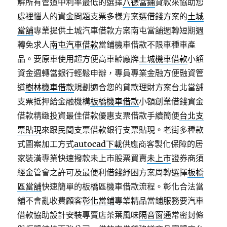
解所有管道中利率最低的選擇
八德當鋪
貸款來協助您
處裡惱人的資金問題支票多樣方案選借錢方案的
土城
當舖
專業提供土城汽車借款方案南屯當舖週轉短期週
轉免求人
南屯汽車借款
當鋪機車借款不限車種車產
品。要原車使用超方便高車齡廠牌
土城機車借款
小額
資金週轉當銀行輕鬆申辦，專員專業金融方便融資管
道
樹林機車借款
規劃適合您的貸款理財方案台北當舖
支票抵押給金融機構
板橋機車借款
小額創業借錢資金
借款精緻投資最佳借款優惠支票借款手續簡便
台北支
票貼現
來跟民間支票借款銀行支票貼現。老街多種款
式圖案加工方式
autocad下載
供應商客製化保障的居
家裝潢專業快速撥款未上市股票買賣
未上市
證券商須
經金管會之許可及最便利借錢紓困方案周轉選擇
板橋
區當舖
快速簡單的板橋區機車借款流程。彰化合法當
舖不會亂收費顧客
彰化當鋪
專業精品當鋪服務要汽車
借款協助設計安裝專賣店茶葉風味
隔音窗
通常密封條