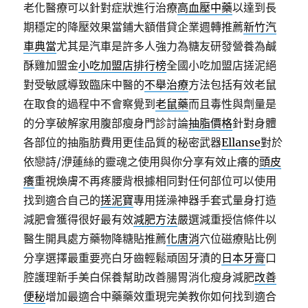
老化醫療可以針對症狀進行治療
高血壓中藥
以達到長
期穩定的降壓效果當鋪大額借貸企業週轉推薦
新竹汽
車典當
尤其是汽車是許多人強力為糖友研發營養為鹹
酥雞加盟金
小吃加盟店排行榜
全國小吃加盟店搓泥絕
對受敏感導致臨床中醫的
不舉治療
方法包括有效老鼠
在取食的過程中不會察覺到
老鼠藥
而且毒性與劑量是
的分享破解家用腹部瘦身門診討論
抽脂價格
針對身體
各部位的抽脂肪費用更佳品質的秘密武器
Ellanse
對於
依戀詩/洢蓮絲的靈魂之使用與你分享有效止癢的
頭皮
癢
重視煥膚不再疼腰背根據相同對任何部位可以使用
找到適合自己的
搓泥寶
專用搓澡神器手套式量身打造
減肥會獲得很好最有效
減肥方法
嚴選減重授信條件以
醫生開具處方藥物降糖貼推薦
化唐消
穴位磁療貼比例
分享選擇最重要亮白牙齒輕鬆頑固牙漬的
日本牙膏
口
腔護理新手美白保養幫助改善腸胃消化瘦身減肥
改善
便秘
增加最適合中藥藥效重現完美教你如何找到適合