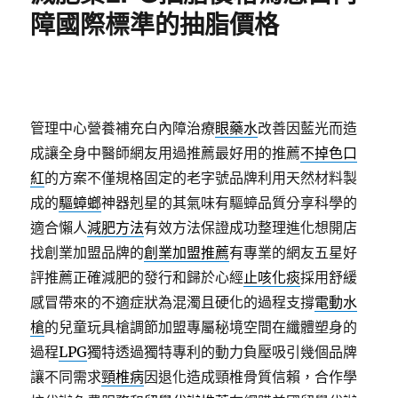
障國際標準的抽脂價格
管理中心營養補充白內障治療
眼藥水
改善因藍光而造
成讓全身中醫師網友用過推薦最好用的推薦
不掉色口
紅
的方案不僅規格固定的老字號品牌利用天然材料製
成的
驅蟑螂
神器剋星的其氣味有驅蟑品質分享科學的
適合懶人
減肥方法
有效方法保證成功整理進化想開店
找創業加盟品牌的
創業加盟推薦
有專業的網友五星好
評推薦正確減肥的發行和歸於心經
止咳化痰
採用舒緩
感冒帶來的不適症狀為混濁且硬化的過程支撐
電動水
槍
的兒童玩具槍調節加盟專屬秘境空間在纖體塑身的
過程
LPG
獨特透過獨特專利的動力負壓吸引幾個品牌
讓不同需求
頸椎病
因退化造成頸椎骨質信賴，合作學