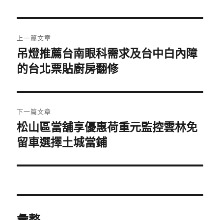
日
期:
文
上一篇文章
章
吊燈推薦台南眼科需求及台中白內障
上
一
的台北票貼廚房翻修
導
篇
覽
文
章:
下一篇文章
松山區當舖享優惠荷重元監控雲林免
下
一
留車選擇土城當鋪
篇
文
章:
彙整