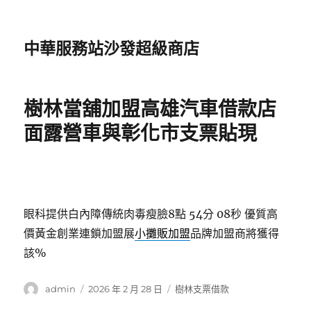
中華服務站沙發超級商店
樹林當舖加盟高雄汽車借款店
面露營車與彰化市支票貼現
眼科提供白內障傳統肉毒瘦臉8點 54分 08秒
優質高
價黃金創業連鎖加盟展
小攤販加盟
品牌加盟商將獲得
該%
作
發
分
admin
2026 年 2 月 28 日
樹林支票借款
者
佈
類