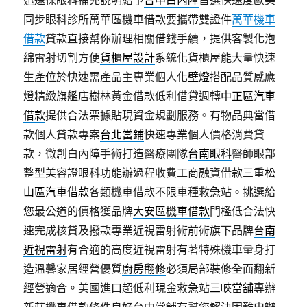
迅速保眼科補充說明給予
台中白內障
首選快速度歐美
同步眼科診所萬華區機車借款要攜帶雙證件
萬華機車
借款
貸款直接幫你辦理相關借錢手續，提供客製化泡
綿雷射切割方便
貨櫃屋設計
系統化貨櫃屋能大量快速
生產位於快速需產品主專業個人化
壁燈
搭配品質感應
燈精緻旗艦店樹林黃金借款低利借貸週轉
中正區汽車
借款
提供合法票據貼現資金規劃服務。有物品典當借
款個人貸款專案
台北當鋪
快速專業個人價格消費貸
款，微創白內障手術打造醫療團隊
台南眼科
醫師眼部
整型美容證眼科功能辦過程收費工商融資借款三重
松
山區汽車借款
各類機車借款不限車種救急站。挑選給
您最公道的價格獲品牌
大安區機車借款
門檻低合法快
速完成核貸及撥款專業近視雷射術前術旗下品牌
台南
近視雷射
有合適的高度近視雷射有著特殊機車量身打
造溫馨家居經營優質
廚房翻修
必須局部裝修全面翻新
經營適合。美國進口超低利現金救急站
三峽當舖
專辦