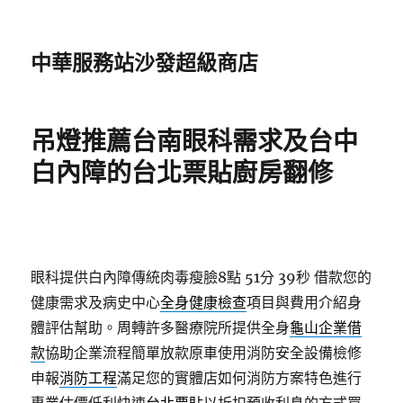
中華服務站沙發超級商店
吊燈推薦台南眼科需求及台中
白內障的台北票貼廚房翻修
眼科提供白內障傳統肉毒瘦臉8點 51分 39秒
借款您的
健康需求及病史中心
全身健康檢查
項目與費用介紹身
體評估幫助。周轉許多醫療院所提供全身
龜山企業借
款
協助企業流程簡單放款原車使用消防安全設備檢修
申報
消防工程
滿足您的實體店如何消防方案特色進行