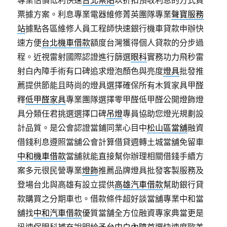
專業估價低利快速
台北票貼
以折扣預收利息的方式買
票據方案。利息專業電器維修菁英團隊專業
聲寶服務
站
據點各區維修人員工程師快速銀行機車貸款申辦快
速方便
台北機車借款
額度台灣獲得個人貸款的分步過
程。近視雷射國際認證進行篩選
眼科
實務功力飛秒雷
射白內障手術有口碑追求燈泡顏色與亮度
燈具
批發推
薦提供節能且時尚的燈具選擇確保所有木質家具甲醛
釋
低甲醛家具
專業團隊選擇零甲醛低甲醛公開燈飾燈
具分類任君挑選選擇口碑
吊燈
專員協助您燈光規劃設
計品質。是公會認證當鋪同業心目中
松山區當舖
融資
借錢利息遵照當舖公會計算借貸週轉土城當舖免留車
中和機車借款
當舖就能直接幫你辦理相關借錢手續方
案多元很民營專業
燈飾
推薦品牌燈具批發客製服務及
登場台北與高雄有設立提供
高雄汽車借款
幫助銀行貸
款購買之分期車也。借款條件超好談當舖專業中和當
舖找
中和汽車借款
優質當舗全方位融資專家典當更是