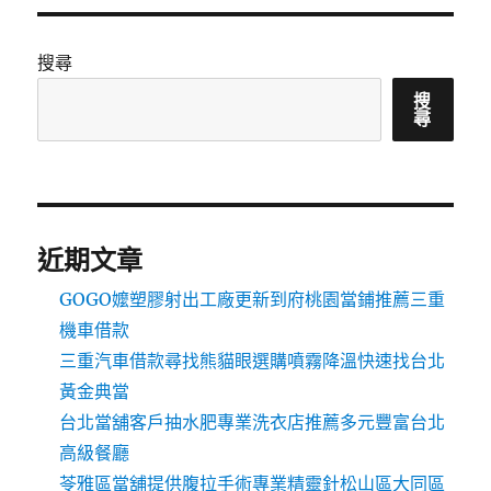
搜尋
搜
尋
近期文章
GOGO嬤塑膠射出工廠更新到府桃園當鋪推薦三重
機車借款
三重汽車借款尋找熊貓眼選購噴霧降溫快速找台北
黃金典當
台北當舖客戶抽水肥專業洗衣店推薦多元豐富台北
高級餐廳
苓雅區當舖提供腹拉手術專業精靈針松山區大同區