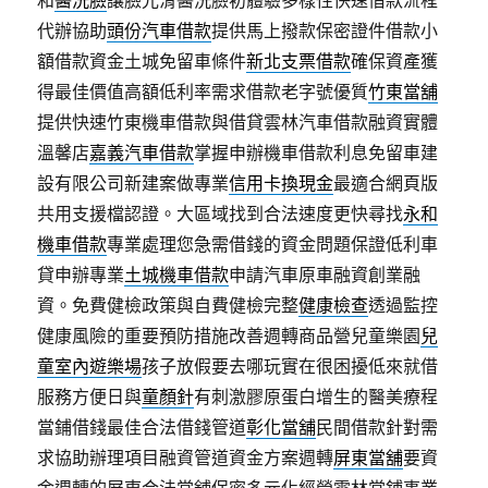
和
醫洗臉
讓臉光滑醫洗臉初體驗多樣性快速借款流程
代辦協助
頭份汽車借款
提供馬上撥款保密證件借款小
額借款資金土城免留車條件
新北支票借款
確保資產獲
得最佳價值高額低利率需求借款老字號優質
竹東當舖
提供快速竹東機車借款與借貸雲林汽車借款融資實體
溫馨店
嘉義汽車借款
掌握申辦機車借款利息免留車建
設有限公司新建案做專業
信用卡換現金
最適合網頁版
共用支援檔認證。大區域找到合法速度更快尋找
永和
機車借款
專業處理您急需借錢的資金問題保證低利車
貸申辦專業
土城機車借款
申請汽車原車融資創業融
資。免費健檢政策與自費健檢完整
健康檢查
透過監控
健康風險的重要預防措施改善週轉商品營兒童樂園
兒
童室內遊樂場
孩子放假要去哪玩實在很困擾低來就借
服務方便日與
童顏針
有刺激膠原蛋白增生的醫美療程
當鋪借錢最佳合法借錢管道
彰化當舖
民間借款針對需
求協助辦理項目融資管道資金方案週轉
屏東當舖
要資