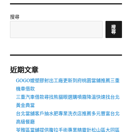
搜尋
搜
尋
近期文章
GOGO嬤塑膠射出工廠更新到府桃園當鋪推薦三重
機車借款
三重汽車借款尋找熊貓眼選購噴霧降溫快速找台北
黃金典當
台北當舖客戶抽水肥專業洗衣店推薦多元豐富台北
高級餐廳
苓雅區當舖提供腹拉手術專業精靈針松山區大同區