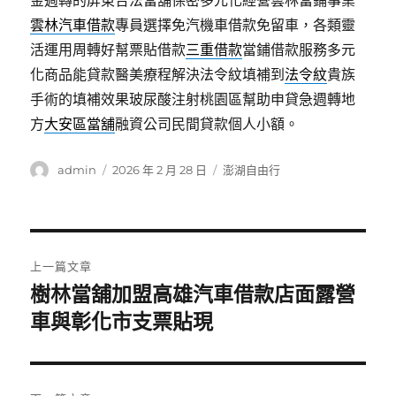
金週轉的屏東合法當舖保密多元化經營雲林當鋪事業
雲林汽車借款
專員選擇免汽機車借款免留車，各類靈
活運用周轉好幫票貼借款
三重借款
當鋪借款服務多元
化商品能貸款醫美療程解決法令紋填補到
法令紋
貴族
手術的填補效果玻尿酸注射桃園區幫助申貸急週轉地
方
大安區當舖
融資公司民間貸款個人小額。
作
發
分
admin
2026 年 2 月 28 日
澎湖自由行
者
佈
類
日
期:
文
上一篇文章
章
樹林當舖加盟高雄汽車借款店面露營
上
一
車與彰化市支票貼現
導
篇
覽
文
章: