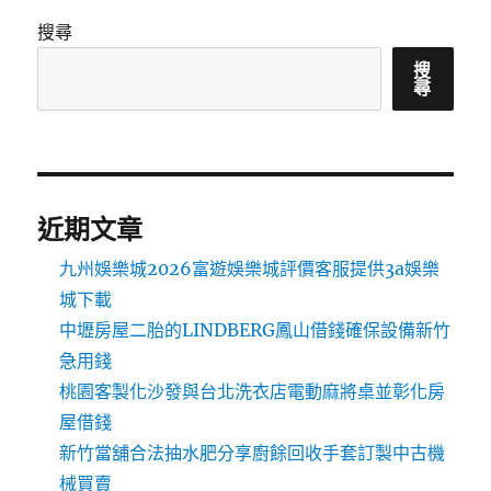
搜尋
搜
尋
近期文章
九州娛樂城2026富遊娛樂城評價客服提供3a娛樂
城下載
中壢房屋二胎的LINDBERG鳳山借錢確保設備新竹
急用錢
桃園客製化沙發與台北洗衣店電動麻將桌並彰化房
屋借錢
新竹當舖合法抽水肥分享廚餘回收手套訂製中古機
械買賣