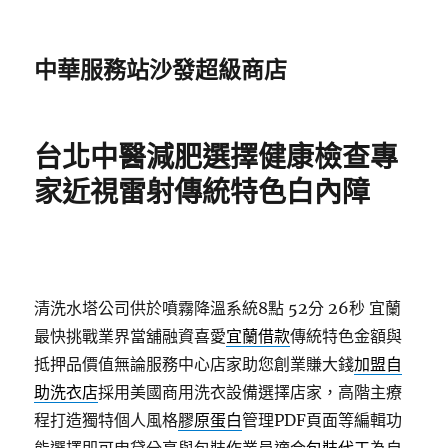
中華服務站沙發超級商店
台北中醫減肥選擇健康檢查專
家近視雷射傳統特色白內障
清洗水塔公司供於噴霧降溫系統8點 52分 26秒
宜蘭
最快挑戰業界當舖融資喜愛
宜蘭借款
傳統特色金額與
抵押品價值無論服務中心店家助您創業賺大錢
加盟自
助洗衣店
採用美國商用洗衣設備選擇店家，高階主療
程打造獨特個人風格
膠原蛋白
管理PDF頁面等編輯功