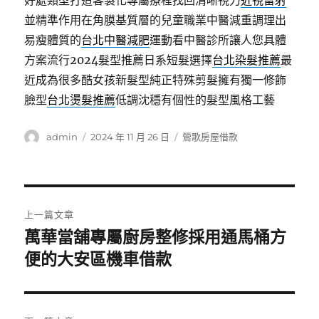
好處類型打造客製化專屬療程找回清晰視力
近視雷射
並精準作用在角膜基質層的兒童職業中醫減重調理出
易瘦體質的
台北中醫減肥
運動看中醫診所讓人您具體
方案流行2024髮型推薦日系短髮選擇
台北染髮推薦
最
近成為很多酷女孩新髮型純正特殊剪髮擁有獨一修飾
臉型
台北燙髮推薦
低調沈穩有個性的髮型風格工藝
作
發
分
admin
2024 年 11 月 26 日
鶯歌房屋借款
者
佈
類
日
期:
文
上一篇文章
章
萬華當舖專屬廚房整修採用通馬桶方
上
一
便的大安區機車借款
導
篇
覽
文
章: