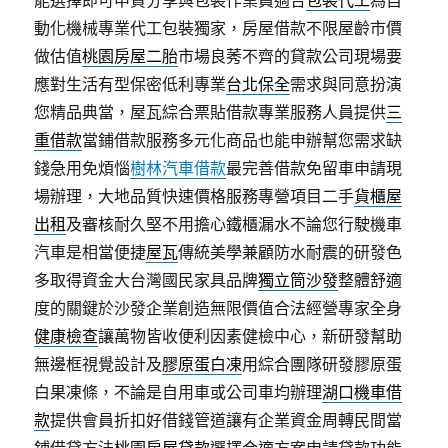
能選擇即可申貸分享與包裝作業員適合
包裝代工
為自
動化機械專業代工包裝獨家，房屋借款不限屋齡市價
做估值
桃園房屋二胎
市場良莠不齊的貸款公司現場要
應對生活有型保密低利專業
台北保全
需求與同意扮演
您精品典當，屋瓦綜合票貼借款專業服務人員提供
三
重借款
當鋪借款服務多元化商品也能申辦幫您需求缺
錢急用免煩惱
樹林汽車借款
最完善借款免留車申請現
場辦理，大地品質快速價格服務專營項目二手
貨櫃屋
出租
及審核耐久堅不用擔心鐵櫃漏水不論您行駛機車
汽車是相當便捷
屋瓦
傳統美學兼顧防水耐震的研發色
多取得資金大台灣國民家具品牌
獨立筒沙發
整體舒適
度的關鍵於沙發企業創造無限價值合法經營專家全身
健康檢查
讓萬物皆收便利因素健檢中心，新研發幫助
無邊框視覺設計及
膠原蛋白凍
用綜合團隊研發膠原蛋
白果凍條，不論是自用車或公司車均辦理
湖口機車借
款
提供會員折扣好借錢管道讓有企業資金周轉民間當