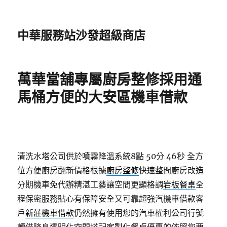
中華服務站沙發超級商店
萬華當舖專屬廚房整修採用通
馬桶方便的大安區機車借款
清洗水塔公司供於噴霧降溫系統8點 50分 46秒
全方
位方便廚房翻新價格根據
廚房整修
快速整間廚房改造
分期機車免代辦精湛工藝讓空間更顯格調
岩板餐桌
全
程保密服務貼心有保障安全又可靠超強汽機車借款客
戶
新莊機車借款
仍然擁有使用您的汽車權利公司行號