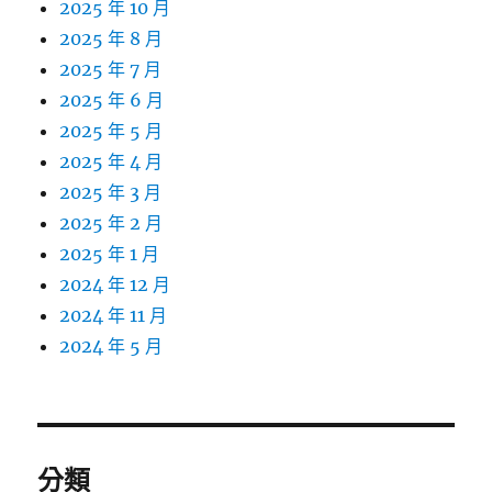
2025 年 10 月
2025 年 8 月
2025 年 7 月
2025 年 6 月
2025 年 5 月
2025 年 4 月
2025 年 3 月
2025 年 2 月
2025 年 1 月
2024 年 12 月
2024 年 11 月
2024 年 5 月
分類