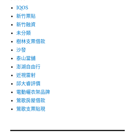
IQOS
新竹票貼
新竹融資
未分類
樹林支票借款
沙發
泰山當舖
澎湖自由行
近視雷射
邱大睿評價
電動曬衣架品牌
鶯歌房屋借款
鶯歌支票貼現