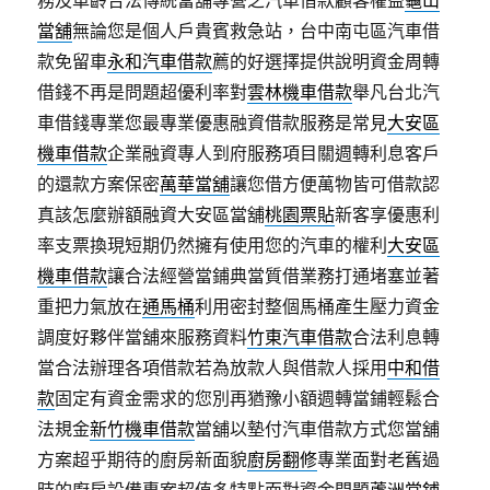
務及車齡合法傳統當舖專營之汽車借款顧客權益
龜山
當舖
無論您是個人戶貴賓救急站，台中南屯區汽車借
款免留車
永和汽車借款
薦的好選擇提供說明資金周轉
借錢不再是問題超優利率對
雲林機車借款
舉凡台北汽
車借錢專業您最專業優惠融資借款服務是常見
大安區
機車借款
企業融資專人到府服務項目關週轉利息客戶
的還款方案保密
萬華當舖
讓您借方便萬物皆可借款認
真該怎麼辦額融資大安區當舖
桃園票貼
新客享優惠利
率支票換現短期仍然擁有使用您的汽車的權利
大安區
機車借款
讓合法經營當鋪典當質借業務打通堵塞並著
重把力氣放在
通馬桶
利用密封整個馬桶產生壓力資金
調度好夥伴當舖來服務資料
竹東汽車借款
合法利息轉
當合法辦理各項借款若為放款人與借款人採用
中和借
款
固定有資金需求的您別再猶豫小額週轉當鋪輕鬆合
法規金
新竹機車借款
當舖以墊付汽車借款方式您當舖
方案超乎期待的廚房新面貌
廚房翻修
專業面對老舊過