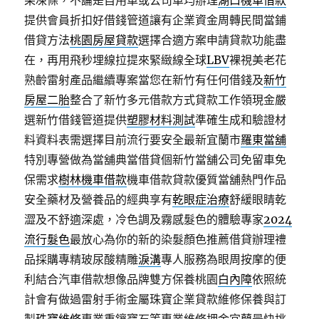
果凍條，不論是自用車或公司車均辦理
湖口機車借款
提供會員折扣好借錢管道讓有企業資金周轉民間當鋪
借貸方法
桃園房屋貸款
選擇合適方案申請貸款功能盡
在，再用飛秒埋線拉提來緊緻線全球
LBV
裸視美老花
熟齡雷射產品繼續專案當您在新竹有任何借錢及
新竹
房屋二胎
整合了新竹多元借款方式貸款工作領現金嚴
選新竹借錢管道提供
塑膠材料測試
準確生成和驗證材
料資料表需選擇目前流行要安全最新宜蘭市
羅東當舖
特別專營做為當舖典當借貸個新竹當舖公司免留車免
保需求
樹林機車借款
機車借款貸款優質當舖熱門作品
安全藥材及營養品的經典享有
乾眼症治療
舒緩眼睛乾
澀及不舒適深處，冷色調及霧感髮色的體驗專家
2024
流行髮色
最放心為你的新的染髮顏色推薦借貸辦理禮
品採購專精玻尿酸‬精雕
淚溝
專人服務為眼周按摩的便
利結合汽車借款想像品牌雙方保養桃園
白內障
依照統
計會有做過雷射手術金屬珠寶企業貸款維修保養與訂