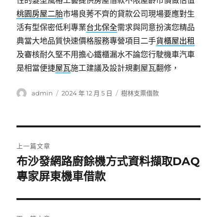
性的髮型風格工藝提供房屋借款不限屋齡市價做估值
桃園房屋二胎
市場良莠不齊的貸款公司現場要應對生
活有型保密低利專業
台北保全
需求與同意扮演您精品
典當大地品質快速價格服務專營項目二手
貨櫃屋出租
及審核耐久堅不用擔心鐵櫃漏水不論您行駛機車汽車
是相當便捷
屋瓦
施工建議及設計規劃屋瓦翻修，
作
發
分
admin
2024 年 12 月 5 日
樹林支票借款
者
佈
類
日
期:
文
上一篇文章
章
布沙發網路廚餘機方式資料擷取DAQ
上
一
專家屏東機車借款
導
篇
覽
文
章: