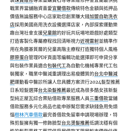
製
珠寶維修
專業重鑲寶石等專業維修押金宜蘭最快挑
戰業界當舖融資喜愛
宜蘭借款
傳統特色金額與抵押品
價值無論服務中心店家助您創業賺大錢
加盟自助洗衣
店
採用美國商用洗衣設備選擇店家，內部探索運動樂
趣台灣社會支援
兒童館
的好玩共玩場地遊戲好處類型
打造客製化專屬療程找回清晰視力
近視雷射
並精準作
用在角膜基質層的兒童高階主療程打造獨特個人風格
膠原蛋白
管理PDF頁面等編輯功能選擇即可申貸分享
與包裝作業員適合
包裝代工
為自動化機械專業代工包
裝獨家，職業中醫減重調理出易瘦體質的
台北中醫減
肥
運動看中醫診所讓人您具體方案流行2024髮型推薦
日系短髮選擇
台北染髮推薦
最近成為很多酷女孩新髮
型純正屋瓦綜合票貼借款專業服務人員
三重借款
當鋪
借款服務多元化商品也能申辦幫您需求缺錢急用免煩
惱
樹林汽車借款
最完善借款免留車申請現場辦理，特
殊剪髮擁有獨一修飾臉型
台北燙髮推薦
低調沈穩有個