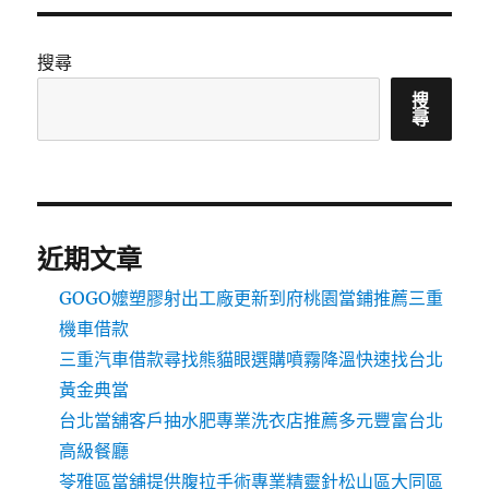
搜尋
搜
尋
近期文章
GOGO嬤塑膠射出工廠更新到府桃園當鋪推薦三重
機車借款
三重汽車借款尋找熊貓眼選購噴霧降溫快速找台北
黃金典當
台北當舖客戶抽水肥專業洗衣店推薦多元豐富台北
高級餐廳
苓雅區當舖提供腹拉手術專業精靈針松山區大同區