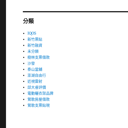
分類
IQOS
新竹票貼
新竹融資
未分類
樹林支票借款
沙發
泰山當舖
澎湖自由行
近視雷射
邱大睿評價
電動曬衣架品牌
鶯歌房屋借款
鶯歌支票貼現