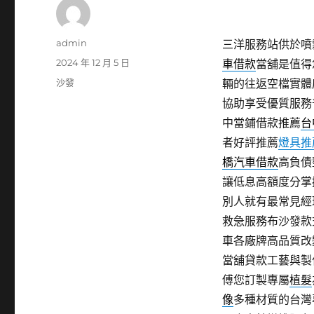
作
admin
三洋服務站供於噴霧
者
發
2024 年 12 月 5 日
車借款
當舖是值得
佈
分
沙發
輛的往返空檔實體
日
類
協助享受優質服務
期:
中當鋪借款推薦
台
者好評推薦
燈具推
橋汽車借款
高負債
讓低息高額度分掌
別人就有最常見經
救急服務布沙發款
車各廠牌高品質改
當舖貸款工藝與製
傅您訂製專屬
植髮
像
多種材質的台灣