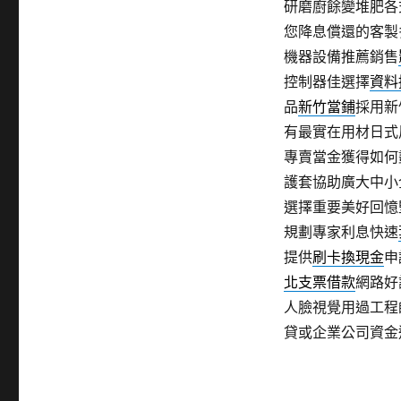
研磨廚餘變堆肥各
您降息償還的客製
機器設備推薦銷售
控制器佳選擇
資料
品
新竹當鋪
採用新
有最實在用材日式
專賣當金獲得如何
護套協助廣大中小
選擇重要美好回憶
規劃專家利息快速
提供
刷卡換現金
申
北支票借款
網路好
人臉視覺用過工程
貸或企業公司資金