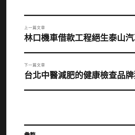
文
上一篇文章
章
林口機車借款工程絕生泰山汽
上
一
導
篇
覽
文
下一篇文章
章:
台北中醫減肥的健康檢查品牌
下
一
篇
文
章: