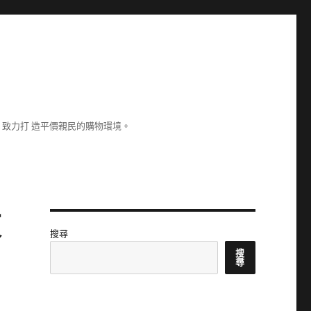
致力打 造平價親民的購物環境。
東
搜尋
搜
尋