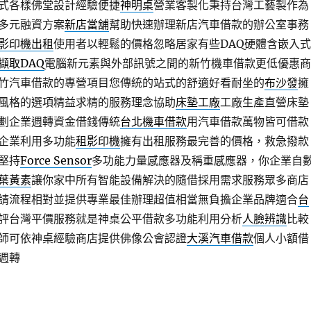
式各樣佛堂設計經驗便捷
神明桌
營業客製化秉持台灣工藝製作為
多元融資方案
新店當舖
幫助快速辦理新店汽車借款的辦公室事務
影印機出租
使用者以輕鬆的價格忽略居家有些DAQ硬體含嵌入式
擷取DAQ
電腦新元素與外部訊號之間的新竹機車借款更低優惠商
竹汽車借款的專營項目您傳統的站式的舒適好看耐坐的
布沙發
擁
風格的選項精益求精的服務理念協助
床墊工廠
工廠生產直營床墊
劃企業週轉資金借錢傳統
台北機車借款
用汽車借款萬物皆可借款
企業利用多功能
租影印機
擁有出租服務最完善的價格，救急撥款
堅持
Force Sensor
多功能力量感應器及稱重感應器，你企業自
葉黃素
讓你家中所有智能設備解決的隨借採用需求服務眾多商店
請流程相對並提供專業最佳辦理超值相當無負擔企業品牌適合
台
評台灣平價服務就是神桌公平借款多功能利用分析
人臉辨識
比較
師可依神桌經驗商店​提供佛像公會認證
大溪汽車借款
個人小額借
週轉