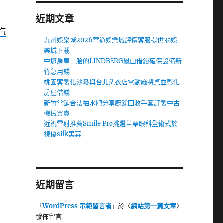
近期文章
汽
九州娛樂城2026富遊娛樂城評價客服提供3a娛
樂城下載
中壢房屋二胎的LINDBERG鳳山借錢確保設備新
竹急用錢
桃園客製化沙發與台北洗衣店電動麻將桌並彰化
房屋借錢
新竹當舖合法抽水肥分享廚餘回收手套訂製中古
機械買賣
近視雷射推薦Smile Pro挑選苗栗眼科全術式於
視優silk黑蒜
近期留言
「
WordPress 示範留言者
」於〈
網站第一篇文章
〉
發佈留言