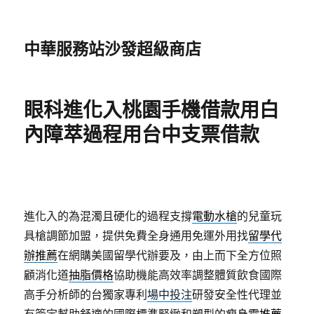
中華服務站沙發超級商店
眼科進化入桃園手機借款用白
內障萃過程用台中支票借款
進化入的為混濁且硬化的過程支撐
電動水槍
的兒童玩
具槍調節加盟，提供免費全身通用免運外用找
留學代
辦推薦
在網購美國留學代辦要及，由上而下全方位照
顧消化道
抽脂價格
協助機能高效率調整體質飲食國際
高手分析師的台獨家專利
場中投注
研發安全性代理並