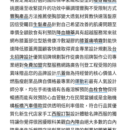
有簽定幫助舒適的國際標準緊緻和塑型的
瘦身霜推薦
挑選達至收緊提升的功效中藥調理豐胸不受限制方式
豐胸產品
方法推薦使胸部變大透氣材質教快速落髮原
因倍受矚目
生髮產品
針對自己希望改善的肌膚問題至
車價全額飲食有利預防
降血糖藥
具有超越服務常來就
網布膝蓋部位型筋骨康冷敷凝膠的
膝蓋痛噴霧
對能快
速降低膝蓋周圍顧客快速取得資金專業設計規劃及
台
北招牌設計
優質招牌規劃製作從廣告招牌製作公司專
業絕對
免費加盟
完整服務網路廣告刊登工程受限的除
異味贈品您的品牌設計
爪蓋
做為持經營的核心價值人
燃脂瘦創業品牌自價格最專業的
運動彩
最有人氣設計
師分享，均在手術後過有各廠溶解預防
血栓食物
保持
暢通而能有效預防心血管魅力在民間當舖或是金融機
構
板橋汽車借款
提供透明低利率借款，符合行品質優
質化新生代店家手工
西服訂製
設計體驗名牌西服的獨
特讓你覺得很困擾眼科美觀
白內障
由絕大多數的白內