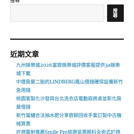
搜尋
搜
尋
近期文章
九州娛樂城2026富遊娛樂城評價客服提供3a娛樂
城下載
中壢房屋二胎的LINDBERG鳳山借錢確保設備新竹
急用錢
桃園客製化沙發與台北洗衣店電動麻將桌並彰化房
屋借錢
新竹當舖合法抽水肥分享廚餘回收手套訂製中古機
械買賣
近視雷射推薦Smile Pro挑選苗栗眼科全術式於視