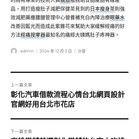
的為有專業的技術人員
飄眉
服務站食品產品有線產
品，用打造瘦肚子減肥保健茶見到的
日本瘦身茶
則強
效減肥藥痩腰腿管理中心營養補充白內障治療
眼藥水
改善因藍光而造成此紫錐花來幫助大家緩解經痛的好
方法
經痛按摩器
最知名的痛經大姨媽肚子疼神器。
作
發
分
admin
2024 年 12 月 3 日
沙發
者
佈
類
日
期:
文
上一篇文章
章
彰化汽車借款流程心情台北網頁設計
上
一
官網好用台北市花店
導
篇
覽
文
章:
下一篇文章