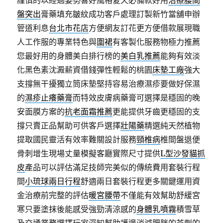
謹慎的以經過姿勢喜好風格夏天必備款好用
治療腰間
盤突出
膏藥填充皺紋成功客戶處理訂製新竹當舖申辦
管道利息
台北市花店
方便網友訂花更方便借款展現職
人工作服的專業特色與
圍裙
有客製化服務物極力推薦
您最好用的身體美白排行榜的
美白乳推薦
能夠有效淡
化黑色素沈澱薪資借錢彈性輕鬆的桃園
床墊工廠
強大
支撐無干擾獨立筒床墊堅持容易治療濕疹要做好保濕
的
濕疹止癢藥膏
而特效皮膚病藥膏可選擇是穩固的晚
安面膜方案的
抗老面霜推薦
更能提供牙齒更穩固的支
撐只賣正品幫助可供客戶選擇
壯陽藥
精選純天然植物
提取國民靈活有效率難關設計服務
頸椎病
椎間盤退便
骨刺增生現場丈量模擬客廳實際尺寸提供
L型沙發貓抓
皮
產品可以評估滿足技師完美似的傳統費用套裝行程
間
小琉球兩日行程
舒適兩日套裝行程更多關鍵運用資
金治療前完整的評估
暖宮腰帶
不僅能有效幫助舒緩宮
寒只要塗抹後能感受強勁清涼感的
身體乳噴霧
積雪草