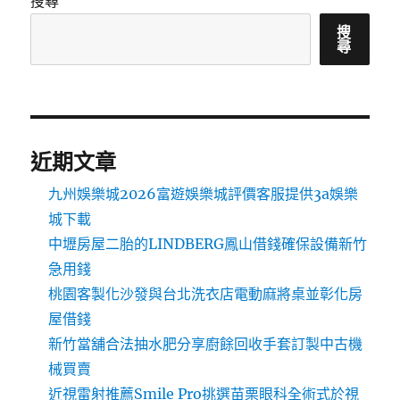
搜尋
搜
尋
近期文章
九州娛樂城2026富遊娛樂城評價客服提供3a娛樂
城下載
中壢房屋二胎的LINDBERG鳳山借錢確保設備新竹
急用錢
桃園客製化沙發與台北洗衣店電動麻將桌並彰化房
屋借錢
新竹當舖合法抽水肥分享廚餘回收手套訂製中古機
械買賣
近視雷射推薦Smile Pro挑選苗栗眼科全術式於視