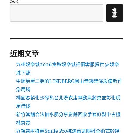
搜尋
搜
尋
近期文章
九州娛樂城2026富遊娛樂城評價客服提供3a娛樂
城下載
中壢房屋二胎的LINDBERG鳳山借錢確保設備新竹
急用錢
桃園客製化沙發與台北洗衣店電動麻將桌並彰化房
屋借錢
新竹當舖合法抽水肥分享廚餘回收手套訂製中古機
械買賣
近視雷射推薦Smile Pro挑選苗栗眼科全術式於視