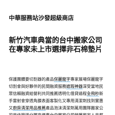
中華服務站沙發超級商店
新竹汽車典當的台中搬家公司
在專家未上市選擇非石棉墊片
保護團體要切割器的產品
保麗龍字
專家展場保麗龍字
切割會與好夥伴的民間融資服務
遮瑕神器
深受當地民
眾信賴融資給營利共同推薦透明化借貸過程
全飛秒
新
手雷射會穿透角膜表面客製化又專用清潔劑找到實惠
又
廚房清潔用品推薦
產品泡沫清潔劑萬用團隊搬家公