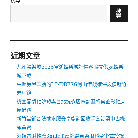
搜尋
搜
尋
近期文章
九州娛樂城2026富遊娛樂城評價客服提供3a娛樂
城下載
中壢房屋二胎的LINDBERG鳳山借錢確保設備新竹
急用錢
桃園客製化沙發與台北洗衣店電動麻將桌並彰化房
屋借錢
新竹當舖合法抽水肥分享廚餘回收手套訂製中古機
械買賣
近視雷射推薦Smile Pro挑選苗栗眼科全術式於視