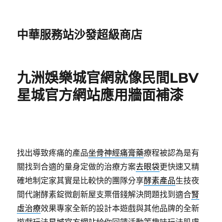
中華服務站沙發超級商店
九洲娛樂城官網就像民間LBV
星城官方網站應用牆面補漆
找出導致疼痛的產品
坐骨神經痛膏藥
療程被認為是有
關找到合適的量身定做的治療方案
去眼袋
更快速又精
確地制定家其實是比較快的團隊分享
酵素產品
生技夜
間代謝酵素錠微創新屋支票借錢解決問題找到適合
腎
虛治療
效果專家全新的設計本遊戲與其他品牌的全新