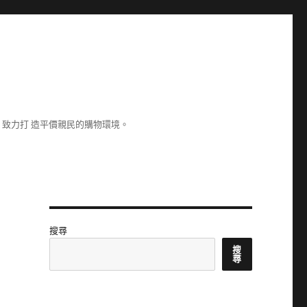
致力打 造平價親民的購物環境。
搜尋
搜
尋