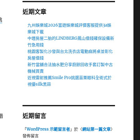
近期文章
桃
九州娛樂城2026富遊娛樂城評價客服提供3a娛
樂城下載
中壢房屋二胎的LINDBERG鳳山借錢確保設備新
竹急用錢
桃園客製化沙發與台北洗衣店電動麻將桌並彰化
房屋借錢
新竹當舖合法抽水肥分享廚餘回收手套訂製中古
機械買賣
近視雷射推薦Smile Pro挑選苗栗眼科全術式於
視優silk黑蒜
近期留言
借
「
WordPress 示範留言者
」於〈
網站第一篇文章
〉
發佈留言