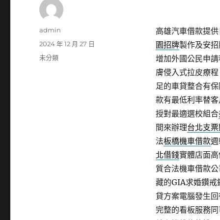
作
admin
高雄汽車借款提供日
者
發
2024 年 12 月 27 日
園招牌
製作及安招
佈
分
未分類
增加外國公民申請
日
類
膚侵入式拉皮療程
期:
足的車貸整合有保
款有最低利率替客
授對最適選校組合
間來辦理
台北支票
法
板橋機車借款
週
北借錢
實體店面高
質合法機車借款公
藏的GIA求婚鑽
貸方案電腦發生回
完整的看板服務同