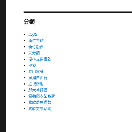
分類
IQOS
新竹票貼
新竹融資
未分類
樹林支票借款
沙發
泰山當舖
澎湖自由行
近視雷射
邱大睿評價
電動曬衣架品牌
鶯歌房屋借款
鶯歌支票貼現