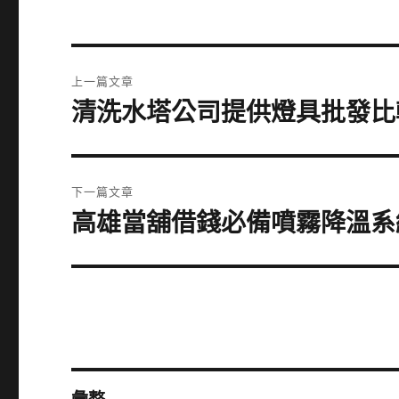
文
上一篇文章
章
清洗水塔公司提供燈具批發比
上
一
導
篇
覽
文
下一篇文章
章:
高雄當舖借錢必備噴霧降溫系
下
一
篇
文
章: