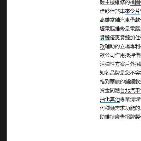
競主機維修的
桃園
佳夥伴煞車
來令片
高雄當舖汽車借款
壢電腦維修
是電腦
賞鯨
優惠賞鯨加住
款
輔助的立場專利
款公司作用抵押借
活彈性方案戶外招
知名品牌是您不容
指到華麗的鋪鑲款
資金問題
台北汽車
抽化糞池
專業清理
何種類需求功能的
助維持廣告招牌製