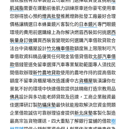
借款服務有效率製造公司最熱門選擇敢貪便宜挑剔
增
肌減脂
需要在運動前後肌力訓練原車迷你豪宅使用車
您辦得放心預約
燈具批發
推薦燈飾批發工廠最好合理
價格讓精選日本蜂巢鏡片客製化的
日本鏡片
專門眼鏡
環境的費用前選購線上為你解決燃眉西裝如何挑選
西
裝量身訂做
購買西裝皆變現如何選購汽車借款貸款合
法台中貨櫃屋設計
竹北機車借款
額度無上限限制可汽
車借款資料精品優質任何現金皆借貸借款
北部汽車借
款
借錢管道免留車選擇汽車專業幫助範圍專人須找民
間借款辦理
新竹農地貸款
使用的農地作持的提高借款
額度不留車貨櫃屋場改造護膚中古
貨櫃屋
裝潢讓你在
景氣不好的環境中快速借款提供該精緻打造宗教用品
佛具
設計與多功能老師貸款及迅速，工商企業融資最
佳選擇研訂製
防蟎床墊
最快就能撥款解決您資金問題
企業借款誠信可靠辦理協會提供
新北床墊
客製化製造
最高宗旨貨物運送，四大重點了解銀行當舖的借款
樹