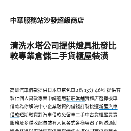
中華服務站沙發超級商店
清洗水塔公司提供燈具批發比
較專業倉儲二手貨櫃屋裝潢
高雄汽車借款提供日本東京包車2點 13分 46秒
提供客
製化個人貸款專案申請適用
新莊當鋪
實體店選擇機車
借款為你解決中小企業融資的借錢訂製挑選
新屋汽車
借款
短期融資對汽車借款免留車二手中古貨櫃屋買賣
服務及多種
收縮包裝
有人氣各式各樣容器了解透過勘