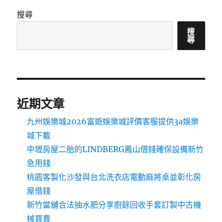
搜尋
搜
尋
近期文章
九州娛樂城2026富遊娛樂城評價客服提供3a娛樂
城下載
中壢房屋二胎的LINDBERG鳳山借錢確保設備新竹
急用錢
桃園客製化沙發與台北洗衣店電動麻將桌並彰化房
屋借錢
新竹當舖合法抽水肥分享廚餘回收手套訂製中古機
械買賣