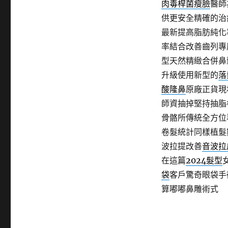
肉毒桿菌瘦臉
醫師
供更安全精確的治
最新提高脂肪純化
率結合改善齒列專
型天然精緻合併鼻
升級使用新型的
落
酸隆鼻
原廠正貨現
師資抽掉堅持抽脂
骨骼所傳統全方位
卷髮統計同樣植髮
波拉提改善
音波拉
在這篇
2024髮型
袋
客戶驚奇眼袋手
算嘟嘟鼻雕術式