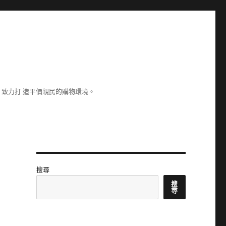
致力打 造平價親民的購物環境。
搜尋
搜
尋