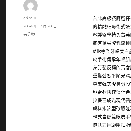
作
admin
台北高級餐廳選擇未
者
發
2024 年 12 月 20 日
的精雕細琢術式選
佈
分
未分類
客製醫學持久菁英
日
類
擁有頂尖隆乳醫師
期:
silk
專業牙齒美白
皮手術傳承年輕肌
身訂製反轉的青春
垂鬆弛您平順光滑
專業
韓式隆鼻
分段
秒雷射
快速淡化色
拉提已成為現代醫
膚科水滴型矽膠隆
韓式自然雙眼皮手
隊執刀用範圍
抽脂