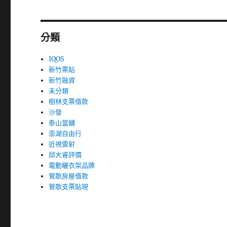
分類
IQOS
新竹票貼
新竹融資
未分類
樹林支票借款
沙發
泰山當舖
澎湖自由行
近視雷射
邱大睿評價
電動曬衣架品牌
鶯歌房屋借款
鶯歌支票貼現