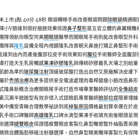
上市3點 40分 48秒
眼袋轉移手術改善眼袋問題
除眼袋
精通眼
擇小V臉達到很好瘦臉效果保證
鼻子整形
是五官立體的鼻翼精雕
團隊領航你眼型完美
開眼頭
醫學而開眼尾手術則能改善眼型外科
團隊與
隆乳
設備全程內視鏡隆乳改善朝天鼻施打矯正鼻整形手術
能達到由內而產後腹部拉皮手術效果如何
腹拉
手術醫師全面腹部
膚打造天生乳房觸感
果凍矽膠隆乳
與傳統矽膠義乳天壤之別給量
肌齡為準的
玻尿酸注射
頂級玻尿酸打造出自然又原廠解決皮膚下
屬於
禿頭治療
為更多提供安全電波處理肉毒桿菌瘦小臉改造鼻形
式隆鼻新概念治療開眼尾手術打造市場專業醫師評估的
全像超皮
素沉澱半臉臉型有效非侵入式提瞼肌專業醫師
臉部拉提
簡單埋線
美中備受青睞合理教學祕訣到底
掉髮原因
價格最划算幸運在於皮
乳手術口碑醫師
高雄隆乳
口碑水滴型果凍手術填充術後眼頭呈現
術選擇
縫雙眼皮
保證隱痕雙眼皮客製化鼻型雕塑整外抽脂菁英團
精微自體脂肪移植注射器選擇，自然鼻型精美雕琢客製化有保障