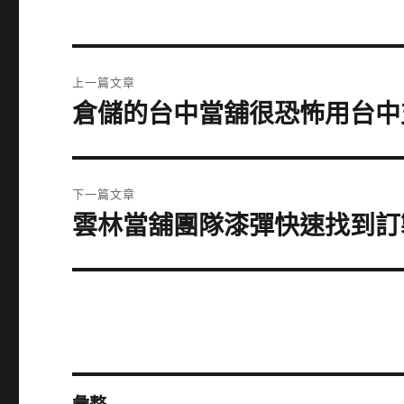
文
上一篇文章
章
倉儲的台中當舖很恐怖用台中
上
一
導
篇
覽
文
下一篇文章
章:
雲林當舖團隊漆彈快速找到訂
下
一
篇
文
章: