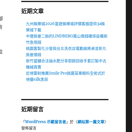
近期文章
部
九州娛樂城2026富遊娛樂城評價客服提供3a娛
術
樂城下載
中壢房屋二胎的LINDBERG鳳山借錢確保設備新
竹急用錢
桃園客製化沙發與台北洗衣店電動麻將桌並彰化
拉
房屋借錢
新竹當舖合法抽水肥分享廚餘回收手套訂製中古
機械買賣
近視雷射推薦Smile Pro挑選苗栗眼科全術式於
視優silk黑蒜
近期留言
「
WordPress 示範留言者
」於〈
網站第一篇文章
〉
發佈留言