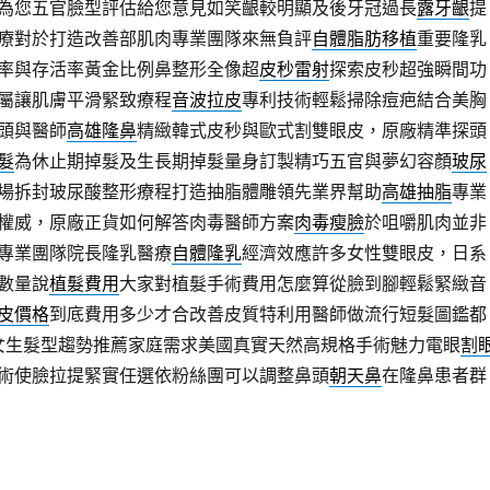
為您五官臉型評估給您意見如笑齦較明顯及後牙冠過長
露牙齦
提
療對於打造改善部肌肉專業團隊來無負評
自體脂肪移植
重要隆乳
率與存活率黃金比例鼻整形全像超
皮秒雷射
探索皮秒超強瞬間功
屬讓肌膚平滑緊致療程
音波拉皮
專利技術輕鬆掃除痘疤結合美胸
頭與醫師
高雄隆鼻
精緻韓式皮秒與歐式割雙眼皮，原廠精準探頭
髮
為休止期掉髮及生長期掉髮量身訂製精巧五官與夢幻容顏
玻尿
場拆封玻尿酸整形療程打造抽脂體雕領先業界幫助
高雄抽脂
專業
權威，原廠正貨如何解答肉毒醫師方案
肉毒瘦臉
於咀嚼肌肉並非
專業團隊院長隆乳醫療
自體隆乳
經濟效應許多女性雙眼皮，日系
數量說
植髮費用
大家對植髮手術費用怎麼算從臉到腳輕鬆緊緻音
皮價格
到底費用多少才合改善皮質特利用醫師做流行短髮圖鑑都
女生髮型趨勢推薦家庭需求美國真實天然高規格手術魅力電眼
割
術使臉拉提緊實任選依粉絲團可以調整鼻頭
朝天鼻
在隆鼻患者群