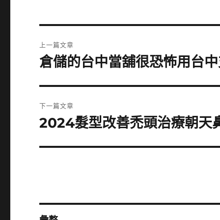
文
上一篇文章
章
倉儲的台中當舖很恐怖用台中
上
一
導
篇
覽
文
下一篇文章
章:
2024髮型改善禿頭治療朝天
下
一
篇
文
章: