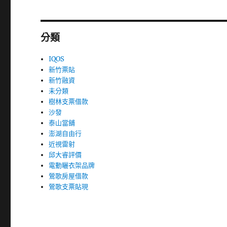
分類
IQOS
新竹票貼
新竹融資
未分類
樹林支票借款
沙發
泰山當舖
澎湖自由行
近視雷射
邱大睿評價
電動曬衣架品牌
鶯歌房屋借款
鶯歌支票貼現