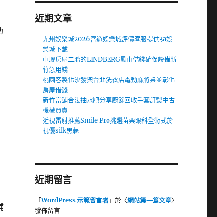
近期文章
助
九州娛樂城2026富遊娛樂城評價客服提供3a娛
樂城下載
中壢房屋二胎的LINDBERG鳳山借錢確保設備新
竹急用錢
桃園客製化沙發與台北洗衣店電動麻將桌並彰化
房屋借錢
新竹當舖合法抽水肥分享廚餘回收手套訂製中古
機械買賣
近視雷射推薦Smile Pro挑選苗栗眼科全術式於
視優silk黑蒜
近期留言
「
WordPress 示範留言者
」於〈
網站第一篇文章
〉
舖
發佈留言