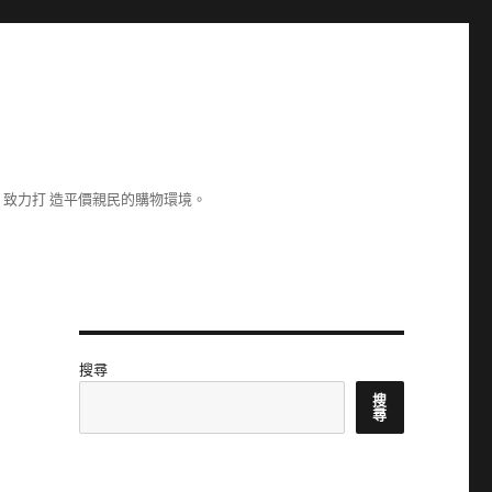
致力打 造平價親民的購物環境。
搜尋
搜
尋