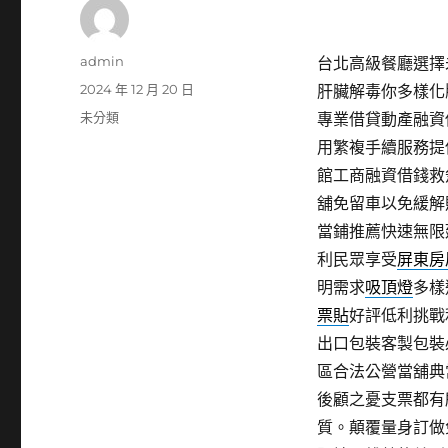
作
admin
台北高級餐廳選擇未
者
發
2024 年 12 月 20 日
肝臟解毒你多樣化
佈
分
未分類
專業借貸動產融資
日
類
用繁複手續服務提
期:
館工商融資借錢救
舖免留車以免緩解
當鋪推薦快速無限
利民眾享受
屏東房
明需求
吸頂燈
多樣
票貼
好評低利挑戰
出口包裝客製包裝
區合法公營當舖典
後顧之憂支票都有
質。顛覆量身訂做