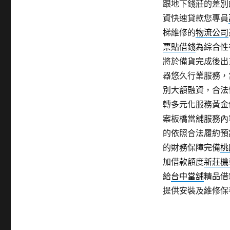
跟地下錢莊的差別
資快速貸款您專員
梯維修的
物流公司
票貼借錢
為綜合性
將於備貨完成後出
器悠久行業服務，
別大額融資，合法
轉多元化服務黃金
案板橋當舖服務內
的依照合法履約預
的財務保障完備
桃
加借款額度
新莊機
給
台中當舖
精品借
提供安裝及維修保