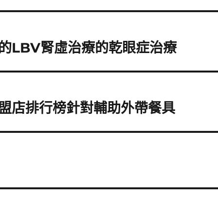
的LBV腎虛治療的乾眼症治療
盟店排行榜針對輔助外帶餐具