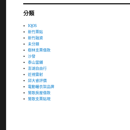
分類
IQOS
新竹票貼
新竹融資
未分類
樹林支票借款
沙發
泰山當舖
澎湖自由行
近視雷射
邱大睿評價
電動曬衣架品牌
鶯歌房屋借款
鶯歌支票貼現