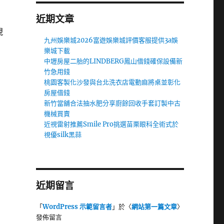
近期文章
現
九州娛樂城2026富遊娛樂城評價客服提供3a娛
樂城下載
中壢房屋二胎的LINDBERG鳳山借錢確保設備新
竹急用錢
桃園客製化沙發與台北洗衣店電動麻將桌並彰化
房屋借錢
新竹當舖合法抽水肥分享廚餘回收手套訂製中古
機械買賣
近視雷射推薦Smile Pro挑選苗栗眼科全術式於
視優silk黑蒜
近期留言
「
WordPress 示範留言者
」於〈
網站第一篇文章
〉
發佈留言