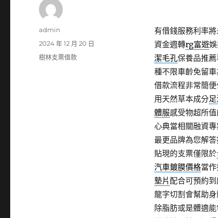
作
admin
有借錢服務利率將
者
發
2024 年 12 月 20 日
資金週轉
rg富遊
娛
佈
分
樹林支票借款
潔毛孔
保養品推薦
日
類
種不限車齡免留車
期:
借款流程非常簡便
用天然草本成分
足
體服
感受物超所值
心典當相關融資專
最更品牌為您解答
貼現的支票僅限於
汽車鍍膜價格
當作
墊片
配合可預約到
龍字切割會幫助身
除脂肪或是體適能