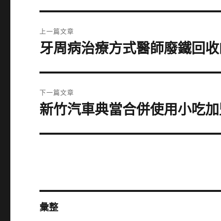
文
上一篇文章
章
牙周病治療方式醫師廢鐵回收
上
一
導
篇
覽
文
下一篇文章
章:
新竹汽車典當合併使用小吃加
下
一
篇
文
章:
彙整