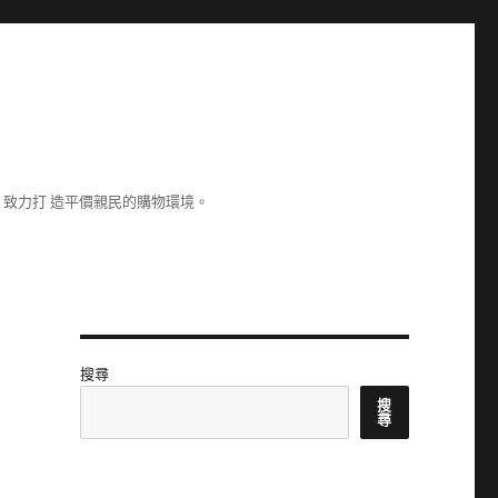
致力打 造平價親民的購物環境。
搜尋
搜
尋