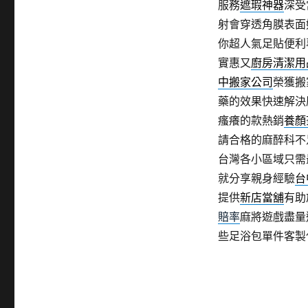
服務
遮瑕神器
深受
射會穿透角膜表面
你超人氣足貼便利
實惠又
廚房清潔用
中搬家公司
榮獲搬
藥的效果快速解決
瘙癢的款熱銷
養顏
請合格的麻醉科不
台灣各小區域只需
就分享親身經驗
台
提供
新店當舖
有助
賠率
麻將遊戲盡量
些足浴包單件客製