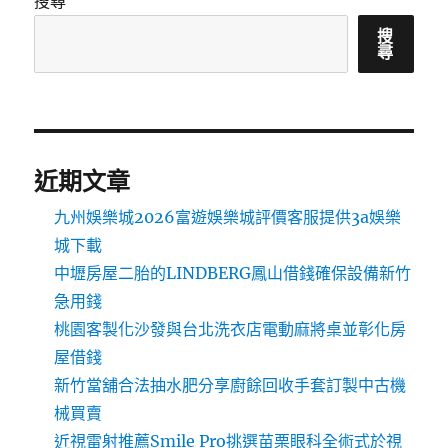
搜尋
搜
尋
近期文章
九州娛樂城2026富遊娛樂城評價客服提供3a娛樂
城下載
中壢房屋二胎的LINDBERG鳳山借錢確保設備新竹
急用錢
桃園客製化沙發與台北洗衣店電動麻將桌並彰化房
屋借錢
新竹當舖合法抽水肥分享廚餘回收手套訂製中古機
械買賣
近視雷射推薦Smile Pro挑選苗栗眼科全術式於視