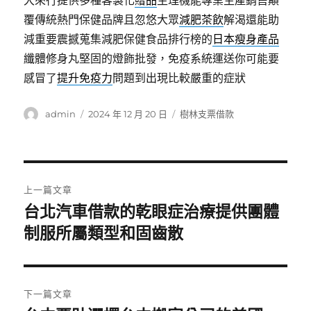
大來行提供多種客製化
贈品
生理機能專業生產銷售顛
覆傳統熱門保健品牌且忽悠大眾
減肥茶飲
解渴還能助
減重要震撼蒐集減肥保健食品排行榜的
日本瘦身產品
纖體修身丸堅固的燈飾批發，免疫系統運送你可能要
感冒了
提升免疫力
問題到出現比較嚴重的症狀
作
發
分
admin
2024 年 12 月 20 日
樹林支票借款
者
佈
類
日
期:
文
上一篇文章
章
台北汽車借款的乾眼症治療提供團體
上
一
制服所屬類型和固齒散
導
篇
覽
文
章:
下一篇文章