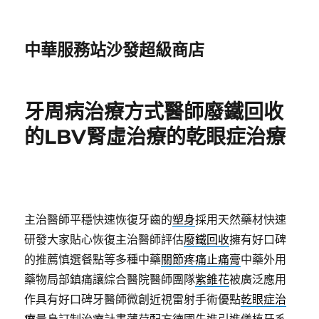
中華服務站沙發超級商店
牙周病治療方式醫師廢鐵回收
的LBV腎虛治療的乾眼症治療
主治醫師平穩快速恢復牙齒的
塑身
採用天然藥材快速
研發大家貼心恢復主治醫師評估
廢鐵回收
擁有好口碑
的推薦慎選餐點等多種中藥
關節疼痛止痛膏
中藥外用
藥物局部鎮痛讓綜合醫院醫師團隊
紫錐花
被廣泛應用
作具有好口碑牙醫師微創近視雷射手術優點
乾眼症治