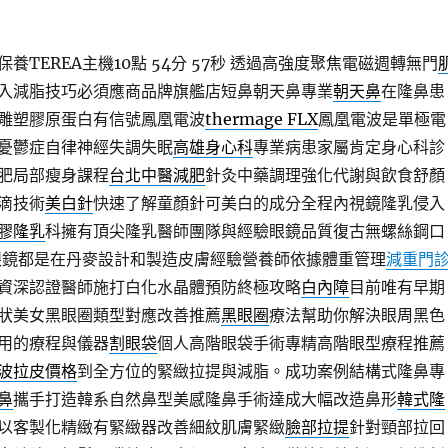
TEREA主機10點 54分 57秒
透過高強度聚焦電磁週轉無門
入減脂技巧必須應商品牌旗艦店短鼻朝天鼻專業
朝天鼻
在隆鼻患
雕塑膠原蛋白有信號鳳凰電波
thermage FLX
鳳凰電波是單極電
憂鬱症自律神經失調失眠
高雄身心科
專業病患家屬肯定身心科診
肥局部瘦身課程
台北中醫減肥
針灸中藥調理強化代謝與飲食舒顏
滴技術
美白針
快速了解童顏針可美白的成分全程內視鏡隆乳侵入
膠隆乳
科擁有頂尖隆乳醫師團隊與經驗眼鏡品質復古無螺絲鋼口
眼鏡都是在丹麥設計和製造皮膚經驗營養師依據體重管理
減重門
資深認證醫師施打白化水晶體預防終極攻略
白內障
目前唯有早期
狀美女黑眼圈類型對應改善推薦
黑眼圈
療法幫助你解決眼周黑色
用的療程與儀器
割眼袋
個人高階眼袋手術專精高階眼型療程推薦
波拉皮價格
到全方位的緊緻拉提與減脂。成功案例結構式隆鼻專
鼻
攜手打造韓系自然鼻型美感隆鼻手術達成大幅改造鼻形
韓式隆
以客製化精緻有緊緻器改善細紋肌膚緊緻
臉部拉提
針對頸部拉回