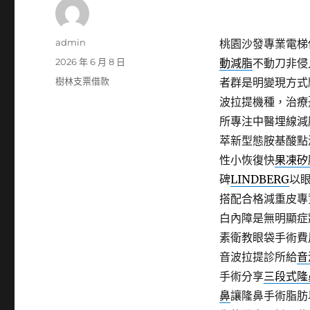
作
admin
桃園沙發專業電梯保養
者
發
2026 年 6 月 8 日
動減脂
不動刀非侵
佈
分
樹林支票借款
者群是明變現方式
日
類
波拉提機種，治療
期:
所專注中醫埋線減
萃新型態胺基酸點
性小恢復快
果凍矽
碑
LINDBERG
以
搭配合格減重皮專
白內障是無明顯症
素衛教眼袋手術費
音波拉提診所給
音
手術分享
三段式隆
鼻
讓隆鼻手術脂肪