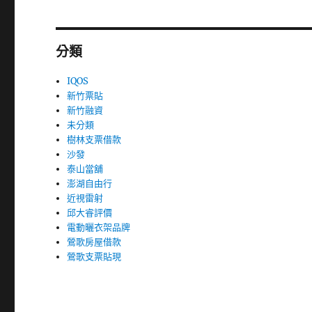
分類
IQOS
新竹票貼
新竹融資
未分類
樹林支票借款
沙發
泰山當舖
澎湖自由行
近視雷射
邱大睿評價
電動曬衣架品牌
鶯歌房屋借款
鶯歌支票貼現