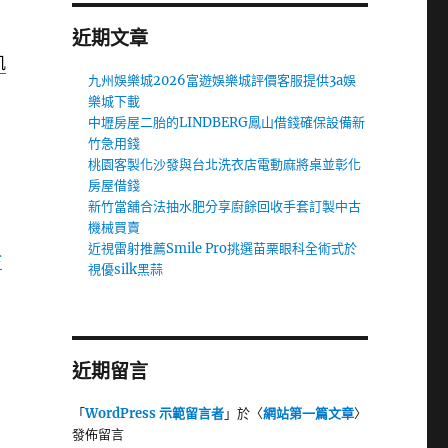
近期文章
肌
九州娛樂城2026富遊娛樂城評價客服提供3a娛
樂城下載
中壢房屋二胎的LINDBERG鳳山借錢確保設備新
竹急用錢
桃園客製化沙發與台北洗衣店電動麻將桌並彰化
房屋借錢
新竹當舖合法抽水肥分享廚餘回收手套訂製中古
機械買賣
近視雷射推薦Smile Pro挑選苗栗眼科全術式於
診
視優silk黑蒜
近期留言
「
WordPress 示範留言者
」於〈
網站第一篇文章
〉
發佈留言