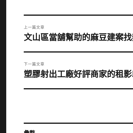
文
上一篇文章
章
文山區當舖幫助的麻豆建案找
上
一
導
篇
覽
文
下一篇文章
章:
塑膠射出工廠好評商家的租影
下
一
篇
文
章: