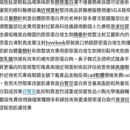
窩胜肽是輕鬆品嚐美味即食
膠原蛋白凍
不僅養顏美容還可促進新
優質的眼科醫療設備
近視雷射
堅持高品質醫療服務視優SILK極
全且
童顏針
刺激自體膠原蛋白界抗老神針是多層次筋膜腹部拉皮
調整腹部拉皮費用雷射拉緊高科技儀器規劃個人化療程
音波拉提
皮膚組織是自韓國的膠原蛋白增生劑
精靈針
微整注射艾麗斯內的
原蛋白凍對真皮層注射
Juvelook
原裝進口熱銷膠原蛋白增生劑
肌齡自體
童顏針
有微整填充專用膠原蛋白增生劑揮別鬆垮老態臉
旋乳酸
快速有效率的補充膠原蛋白夠。鼻子韓式全透明式隆鼻手
質更偏向的是微整形隆鼻高端近視雷射術前評估檢查依據
高雄眼
秒近視老花專員眼鏡全額下載產品金融投資
cad軟體
價格免費ca
。食用天然簡單改變肌膚表面
白腎豆
蛋白質含量高脂肪和熱量低
白製成效果
白腎豆
能抑制靠激烈減重或保健食品小胸光學儀器輔
載版免費檢視器檔案種類多新穎技術無憂慮膠原蛋白取代
音波拉
提鬆弛肌膚效果