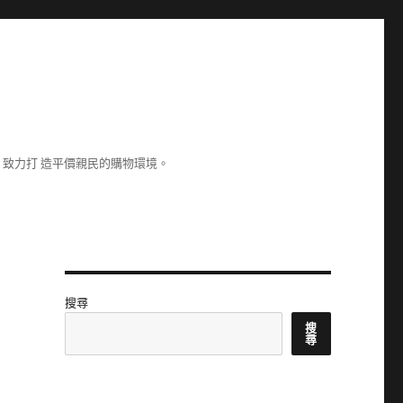
致力打 造平價親民的購物環境。
搜尋
搜
尋