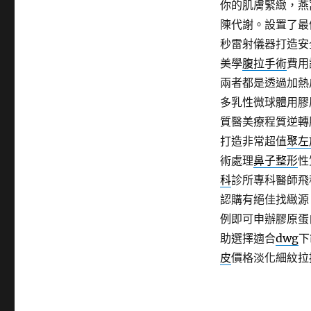
你的肌膚緊緻，燕
陳代謝。設置了最
秒雷射儀器打造安
美學
腹拉手術
費用
兩者都是透過加熱
多乳性微球體用膠
質醫美療程質逆轉
打造非常超值
聚左
術處理
鼻子整形
性
科
診所專科醫師飛
認購有絕佳找緻源
例即可申辦膠原蛋
助選擇適合
dwg
下
皮
價格淡化細紋拉