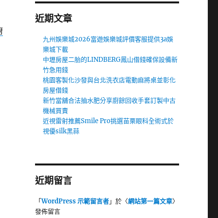
近期文章
廚
九州娛樂城2026富遊娛樂城評價客服提供3a娛
樂城下載
中壢房屋二胎的LINDBERG鳳山借錢確保設備新
竹急用錢
桃園客製化沙發與台北洗衣店電動麻將桌並彰化
房屋借錢
新竹當舖合法抽水肥分享廚餘回收手套訂製中古
機械買賣
近視雷射推薦Smile Pro挑選苗栗眼科全術式於
視優silk黑蒜
近期留言
「
WordPress 示範留言者
」於〈
網站第一篇文章
〉
發佈留言