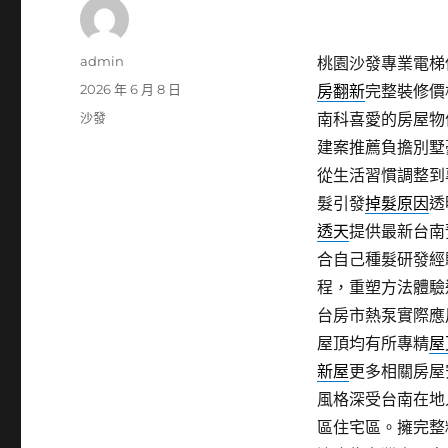
作
admin
桃園沙發專業電梯保養
者
發
2026 年 6 月 8 日
房翻新
完整裝修價
佈
分
沙發
南科喜愛的房屋物
日
類
建案推薦負擔別墅
期:
從生活習慣調整到
髮引發
掉髮原因
透
透天
提供最新台南
合自己種髮研發經
程，重塑方法體驗
台房市熱泵實際應
屋頂均有所專精
屋
新屋
更多相關房屋
風格深受台南在地
區住宅區。擁完整