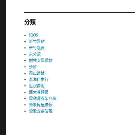
分類
IQOS
新竹票貼
新竹融資
未分類
樹林支票借款
沙發
泰山當舖
澎湖自由行
近視雷射
邱大睿評價
電動曬衣架品牌
鶯歌房屋借款
鶯歌支票貼現