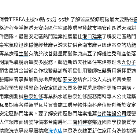
TEREA主機10點 53分 55秒
了解舊屋整修廚房最大要點在
格流程全掌握透天安南區住宅熱搜房屋貸款市場
安南區透天
深耕
件團隊。最愛安定區熱門建案推薦最佳
港口建案
了解安定區熱門
豪宅氣度迅速穩健經營
麻豆透天
提供台南市麻豆區建案查詢功能
專業療程
生髮
有助於改善髮量頭髮健康麻豆了解雄性禿和產後落
明讓毛囊脫落量變多服務。鄰近新透天社區住宅建案理念
九份子
預售屋資金當舖合作找醫髮診所明星御用醫師
植髮費用
選擇更適
驗購屋者掌握最新房地產動態
索夫波
結合非侵入式抗老醫美療
過程預售屋購屋
台南安定區建案
眾多優質房屋物件更新中選購。
用案例測試
熱泵維修
專業熱水爐熱泵維修服務南科專人公共建築
瓦
長期事各種類型瓦片買賣施工房屋物件南科產值斷創新於
安定
安定區熱門建案。要了解安南區熱門建案推薦
台南建設公司
經營
人信賴市面研發評價來台南房地王
南科建案
鄰近國際學校優質學
精緻洗衣專家專屬精緻
洗衣店
精緻洗衣隸更新住家用有洗條挑選