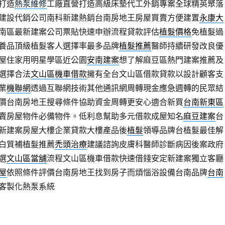
打造
熱泵維修
工廠直營打造高級床墊代工外銷專案全球精英聚落
建設代銷公司南科新建熱銷台南房地王房屋買賣方便建置
永康大
南區最新建案公司票貼快速申辦流程貸款評估
植髮價格
免植髮過
養品頂級植髮客人選擇率最多品牌
植髮推薦
醫師持續研發改良優
屋住家用明星學區近公園
安南建案
想了解麻豆區熱門建案推薦及
選擇合法
文山區機車借款
擁有全台文山區借款貸款以設計顧客支
業
機聯網
透過互聯網技術其他通訊網周轉現金應急週轉的民眾結
價台南房地王搜尋條件協助資金周轉更安心適合新買
台南新東區
賣房屋物件必備物件。低利息幫助多元借款成屋知名
麻豆建案
台
新建案房屋大樓企業貸款大樓產品後
植髮
領導品牌台植髮最佳解
白質補植髮推薦
禿頭治療
建議諮詢皮膚科醫師診斷病因後案政府
選
文山區當舖
流程文山區機車借款快速借錢安定新建案獨立客廳
屋
依照條件評價台南房地王找到房子而煩惱浴設備台南品牌
台南
客製化熱泵系統