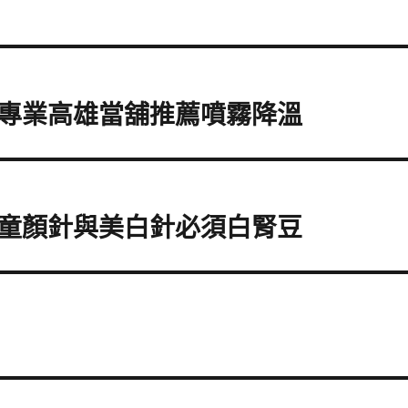
專業高雄當舖推薦噴霧降溫
童顏針與美白針必須白腎豆