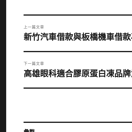
文
上一篇文章
章
新竹汽車借款與板橋機車借款
上
一
導
篇
覽
文
下一篇文章
章:
高雄眼科適合膠原蛋白凍品牌
下
一
篇
文
章: