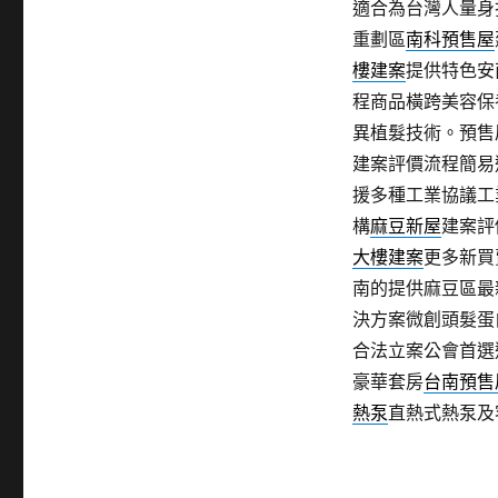
適合為台灣人量身
重劃區
南科預售屋
樓建案
提供特色安
程商品橫跨美容保
異植髮技術。預售
建案評價流程簡易
援多種工業協議工
構
麻豆新屋
建案評
大樓建案
更多新買
南的提供麻豆區最
決方案微創頭髮蛋
合法立案公會首選
豪華套房
台南預售
熱泵
直熱式熱泵及