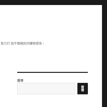
致力打 造平價親民的購物環境。
搜尋
搜
尋