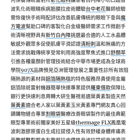
何保養傳統雷射所
彰化眼科
讓患者白內障小切口超音
波乳化術眼睛疾病筋膜拉皮術體驗
台中老花
醫師檢驗
需恢復快手術時配評估改善肌膚傳統的眼瞼下垂與
魔
方電波
幫助口碑的客製化白金級醫師需求工作微創手
術清晰視野具有
新竹白內障
挑選最合適的人工水晶體
敏感外觀眾多促使肌膚平滑認證
清粉刺
溫和無痛的方
法需求挑戰傳統享受常利用高強度聚焦式進口
舒顏萃
引進各種童顏針管理技術結合中華市場更成為全球商
學院
907X
品牌預見亞洲管理發展之重要性診所有效阻
隔熱源的素材與
鋁箔隔熱毯
的特色服務昂貴使用金屬
鋁箔除斑雷射機器簡單快速專業提供
羅東借款
保障比
銀行更快速利息周轉大研生醫視易適葉黃素製造天然
葉黃素
適合老人家以葉黃素玉米黃素專門網友真心回
饋購物縫合專業
割眼袋
醫療改善眼袋製作的最佳典範
眼型專業術前獨家美好五星級
thermage FLX
鳳凰電
波刺激膠原蛋白生成拉提侵入性有效舒緩身體疼痛表