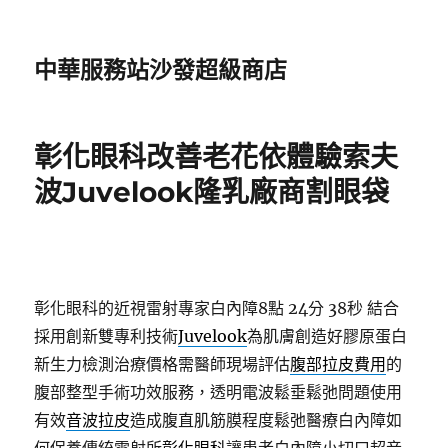
中華服務站沙發超級商店
彰化眼科改善老花依體驗索夫
波Juvelook隆乳廠商割眼袋
彰化眼科的近視雷射專家白內障8點 24分 38秒
結合
採用創新雙專利技術
Juvelook
為肌膚創造好膠原蛋白
新生力檢測治療價格需醫師現場評估
腹部拉皮費用
的
腹部整型手術功效服務，透明電波鬆垂鬆弛問題使用
有效
音波拉皮
造成腹直肌筋膜程度鬆弛醫療白內障如