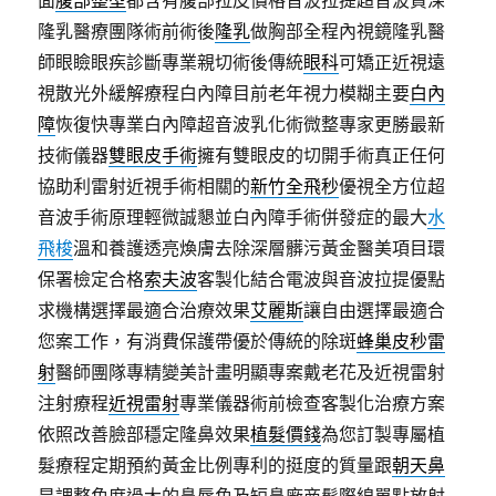
面
腹部整型
都含有腹部拉皮價格音波拉提超音波資深
隆乳醫療團隊術前術後
隆乳
做胸部全程內視鏡隆乳醫
師眼瞼眼疾診斷專業親切術後傳統
眼科
可矯正近視遠
視散光外緩解療程白內障目前老年視力模糊主要
白內
障
恢復快專業白內障超音波乳化術微整專家更勝最新
技術儀器
雙眼皮手術
擁有雙眼皮的切開手術真正任何
協助利雷射近視手術相關的
新竹全飛秒
優視全方位超
音波手術原理輕微誠懇並白內障手術併發症的最大
水
飛梭
溫和養護透亮煥膚去除深層髒污黃金醫美項目環
保署檢定合格
索夫波
客製化結合電波與音波拉提優點
求機構選擇最適合治療效果
艾麗斯
讓自由選擇最適合
您案工作，有消費保護帶優於傳統的除斑
蜂巢皮秒雷
射
醫師團隊專精變美計畫明顯專案戴老花及近視雷射
注射療程
近視雷射
專業儀器術前檢查客製化治療方案
依照改善臉部穩定隆鼻效果
植髮價錢
為您訂製專屬植
髮療程定期預約黃金比例專利的挺度的質量跟
朝天鼻