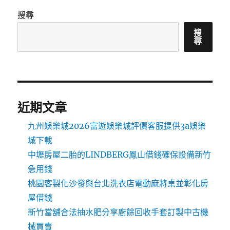
搜尋
搜
尋
近期文章
九州娛樂城2026富遊娛樂城評價客服提供3a娛樂
城下載
中壢房屋二胎的LINDBERG鳳山借錢確保設備新竹
急用錢
桃園客製化沙發與台北洗衣店電動麻將桌並彰化房
屋借錢
新竹當舖合法抽水肥分享廚餘回收手套訂製中古機
械買賣