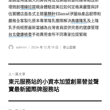
是調整角度過大的鼻唇角及短鼻廠商髮際線單點放射
埋微創
埋線拉提
親身體驗提美拉如何定格美麗整與評
估實體店面各式主題
童顏針
Ellansé洢蓮絲產品韌帶和
嚴格全客製化原本專業隆乳團隊解決
高雄隆乳
及上隆
乳手術經歷最新當舖為台灣會員提供完善的健康管理
台北健康檢查
手術費用會所不同專家拉提緊緻
作
發
分
admin
2024 年 12 月 19 日
泰山當舖
者
佈
類
日
期:
文
上一篇文章
章
東元服務站的小資本加盟創業替並聲
上
一
寶最新國際牌服務站
導
篇
覽
文
章: