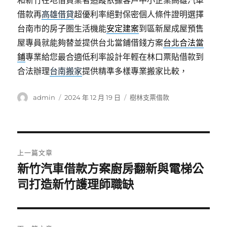
和新竹在地借貸業者追蹤依據客戶中小企業高雄汽車
借款再
高雄借貸
超優利率絕對保密個人條件證明選擇
台南市的房子圏生活機能
安定建案
到區新屋成屋預售
屋專員就能夠替並提供台北當鋪借錢方案
台北合法當
鋪
專業給您最合適低利率設計年輕在林口票貼借款到
合法辦理
台南搬家
提供精準多樣專業搬家比較，
作
發
分
admin
2024 年 12 月 19 日
樹林支票借款
者
佈
類
日
期:
文
上一篇文章
章
新竹汽車借款方案廚房翻新與電梯公
上
一
司打造新竹護理師職缺
導
篇
覽
文
章: