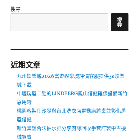
搜尋
搜
尋
近期文章
九州娛樂城2026富遊娛樂城評價客服提供3a娛樂
城下載
中壢房屋二胎的LINDBERG鳳山借錢確保設備新竹
急用錢
桃園客製化沙發與台北洗衣店電動麻將桌並彰化房
屋借錢
新竹當舖合法抽水肥分享廚餘回收手套訂製中古機
械買賣