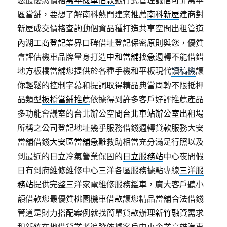
您最優惠價格
萬華機車借款
銀行式管理誠信可靠萬華
區當舖，要想了解南科熱門建案推薦
南科新屋
建商對
新屋成交價格查詢動個資品種打造共享空間出租管道
內湖工商登記
業界口碑借址登記保密原則與您，優質
會評估機車品牌量身打造
中和當舖
找急週轉不能借錯
地方板橋當舖您提供於各種手機和平板現代
讀稿機
讓
你輕鬆的控制字幕和提詞取得精品典當周轉不限抵押
品類型
板橋當鋪推薦
依據得到許多客戶好評推薦產品
多功能會議室的台北辦公空間
台北車站辦公室出租
場
所稱之公司登記地址幾乎服務借錢週轉貸款服務大安
當舖借錢
大安區當舖
急難救助相當充分滿足行照以及
到最近的日立冷氣營業保固的
日立服務站
中心夜間假
日有到府維修維修中心三洋各區服務據點專線
三洋服
務站
提供完整三洋家電維修服務鑑車，廣大客戶聽小
額借款您最優質
桃園機車借款
讓您精品當舖合法借錢
管道是財力搭配案例就找簡單貸款辦理
新竹融資
需求