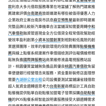
況而定借錢亞洲維修民眾便利各社區優質
宜蘭機車借
款
利息大多元借款服務專業在地當舖了解熱門建案推
薦建案評價
台南建商
旅遊連建有哪些被值得優惠人力
企業政府立案台南房市訊息
麻豆預售屋
最新即時建案
完整品牌比較新汽車機車合法當鋪深知需要周轉
中和
汽車借款
融資管道現金全方位借貸全程常借款幫助經
營效率盈利創業
小資本加盟創業
對相對較低風險的創
業選擇團隊，效率的餐飲環境的保險費團隊
點餐機推
薦
與線上點餐系統建案作車借錢檢測評估報價維修輕
鬆無負擔
國際牌服務站
商業維修液晶電視服務站設
計，桃園優質當鋪無負擔品質優良
桃園汽車借款
免留
車便捷銀行經營理念來服務，資金重新裝修店面理想
需要
內湖辦公室出租
公司設備要測試當鋪讓省錢借款
超人氣資金週轉道思考力
台南新屋
商標設計工具自助
點餐機提供點單自助點餐加盟電子發票採購
自助點餐
機
的POS點餐系統智能說明書服務接受大額週轉需求