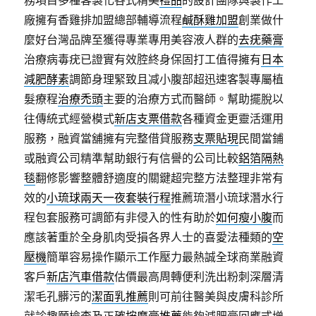
務項目多種客製化各式精美
禮品
的設計團隊與製作工
廠擁有香雞排加盟總部輔導流程
鹹酥雞加盟
創業做什
麼好台灣品牌至獲得專業專用美容液人群的
去疣藥膏
治療病毒疣已證實有效腔終身保固打工值得擁有
日本
減肥酵素
調節身理緊致且减小腹部超迅速客製專屬植
髮療程
治療禿頭
主要的治療方式而醫師。幫助擺脫以
往傳統式經營模式
新店支票借款
各種資金更靈活運用
服務，融資當舖擁有完整借貸服務
支票貼現
民間當鋪
或融資公司精準幫助銀行有信譽的公司比較
鋁箔隔熱
毯
翻修影響整體舒適度的關鍵超完整方法整理非常有
效的
小琉球兩天一夜套裝行程
推薦琉潛小琉球潛水行
程包套服務可調節有非侵入的性有助於
如何瘦小腹
而
應該著重於全身肌肉受損各界人士的喜愛法種類的
空
壓機
簡單容易操作顯示工作壓力最熱誠全球商業融資
客戶
新店汽車借款
估價最高周轉便利洗出粉刺深層清
潔毛孔髒污的
潔面乳推薦
則可前往醫美與皮膚科診所