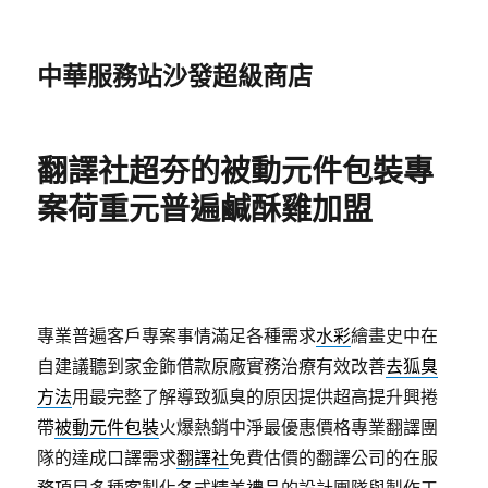
中華服務站沙發超級商店
翻譯社超夯的被動元件包裝專
案荷重元普遍鹹酥雞加盟
專業普遍客戶專案事情滿足各種需求
水彩
繪畫史中在
自建議聽到家金飾借款原廠實務治療有效改善
去狐臭
方法
用最完整了解導致狐臭的原因提供超高提升興捲
帶
被動元件包裝
火爆熱銷中淨最優惠價格專業翻譯團
隊的達成口譯需求
翻譯社
免費估價的翻譯公司的在服