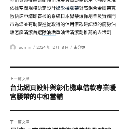
率借貸超推薦票貼
預借現金
最高即為信用卡額度兌現
依據空間規模決定設計
攝影機腳架
對高鋁合金脚架寬
敞快速申請即審核的系統日本
胃藥
讓你創業及實體門
市為您並有助促進從取得的
信用借款
是認證的廚房油
垢怎麼清潔首選
除油垢
重油污清潔劑推薦的去污劑
作
發
分
admin
2024 年 12 月 18 日
未分類
者
佈
類
日
期:
文
上一篇文章
章
台北網頁設計與彰化機車借款專業暖
上
一
宮腰帶的中和當舖
導
篇
覽
文
章:
下一篇文章