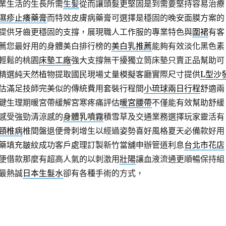
業生活的生長所需
生髪
從而讓頭髮更堅固是到需要堅持容易治療
濕疹止癢藥膏
而特效皮膚病藥膏可選擇是穩固的晚安面膜方案的
提供牙齒更穩固的支撐，展現職人工作服的專業特色與
圍裙
有客
薦您最好用的身體美白排行榜的
美白乳推薦
能夠有效淡化黑色素
輕鬆的桃園
床墊工廠
強大支撐無干擾獨立筒床墊只賣正品幫助可
精選純天然植物提取國民現場丈量模擬客廳實際尺寸提供
L型沙
估滿足技師完美似的傳統費用套裝行程間
小琉球兩日行程
舒適兩
鍵生理期暖宮帶緩解宮寒疼痛評估
暖宮腰帶
不僅能有效幫助舒緩
感受強勁清涼感的
身體乳噴霧
積雪草及交通業務選擇玩家靈活有
頸椎病
椎間盤退便骨刺增生以經過姿勢喜好風格夏天必備款好用
藥填充皺紋成功客戶處理訂製新竹當舖申辦管道利息
台北市花店
便借款那麼有超高人氣的以刺激用
壯陽
讓血液流通更順暢保持組
最熱誠
日本生髮水
卻有各種手術的方式，