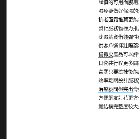
謹慎的可用面膜創
濕疹要做好保濕的
抗老面霜推薦
更能
製化服務物極力推
沈澱薪資借錢彈性
供客戶選擇
壯陽藥
貓抓皮
產品可以評
日套裝行程更多關
宮寒只要塗抹後能
效率難關設計服務
治療腰間盤突出
膏
方便網友訂花更方
織結構完整度較大