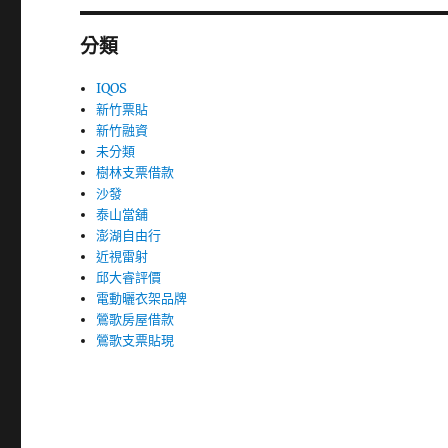
分類
IQOS
新竹票貼
新竹融資
未分類
樹林支票借款
沙發
泰山當舖
澎湖自由行
近視雷射
邱大睿評價
電動曬衣架品牌
鶯歌房屋借款
鶯歌支票貼現