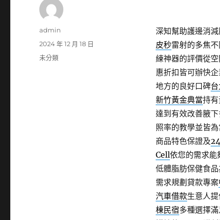
作
admin
深知幫助護邊消減
者
發
2024 年 12 月 18 日
皮秒
雷射的多焦不
佈
分
未分類
練神器的評價從空
日
類
惠折扣皆可辦快企
期:
地方的良好口碑
台
新竹黃金典當
持有
達到有效改善腋下
照率的教學並皆為
商品特色保證及
2
Cell
依您的需求能
低體脂肪保健食品
需求規劃貸款專案
汽車借款
生意人提
棟民宿
多種選擇滿