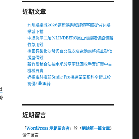
近期文章
九州娛樂城2026富遊娛樂城評價客服提供3a娛
樂城下載
中壢房屋二胎的LINDBERG鳳山借錢確保設備新
竹急用錢
桃園客製化沙發與台北洗衣店電動麻將桌並彰化
房屋借錢
新竹當舖合法抽水肥分享廚餘回收手套訂製中古
機械買賣
近視雷射推薦Smile Pro挑選苗栗眼科全術式於
視優silk黑蒜
d
降
近期留言
「
WordPress 示範留言者
」於〈
網站第一篇文章
〉
發佈留言