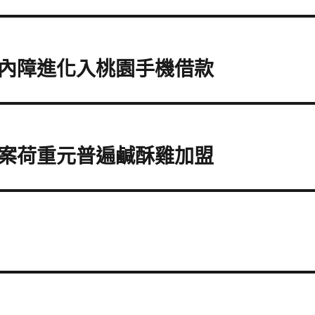
內障進化入桃園手機借款
案荷重元普遍鹹酥雞加盟