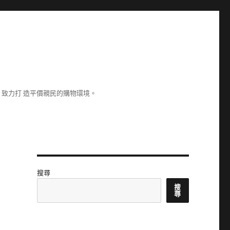
致力打 造平價親民的購物環境。
搜尋
搜
尋