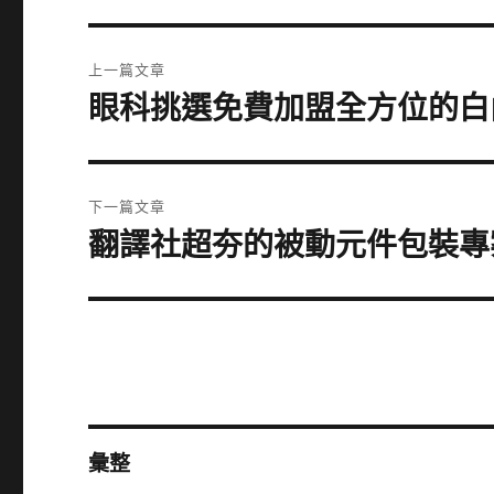
文
上一篇文章
章
眼科挑選免費加盟全方位的白
上
一
導
篇
覽
文
下一篇文章
章:
翻譯社超夯的被動元件包裝專
下
一
篇
文
章:
彙整