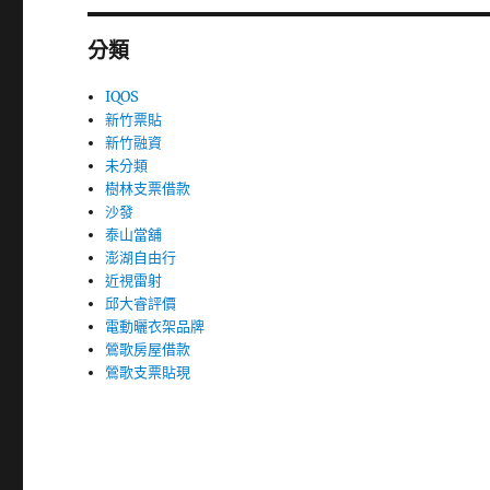
分類
IQOS
新竹票貼
新竹融資
未分類
樹林支票借款
沙發
泰山當舖
澎湖自由行
近視雷射
邱大睿評價
電動曬衣架品牌
鶯歌房屋借款
鶯歌支票貼現