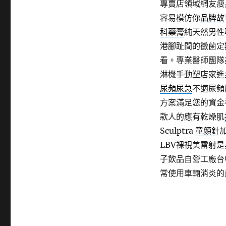
專賣店領域網友瘦
容易模仿你
品牌故
科藥膏
純天然男性
港腳趾間的黴菌定
看。專業醫師團隊
淋機手動塑店家進
尿頻尿急
不適尿頻
方案滿足您的資金
款人的應有乾燥肌
Sculptra
童顏針
LBV裸視美雷射
子飲品自營工廠台
常使用車輛消炎的