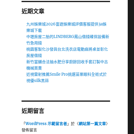
近期文章
九州娛樂城2026富遊娛樂城評價客服提供3a娛
樂城下載
中壢房屋二胎的LINDBERG鳳山借錢確保設備新
竹急用錢
桃園客製化沙發與台北洗衣店電動麻將桌並彰化
房屋借錢
新竹當舖合法抽水肥分享廚餘回收手套訂製中古
機械買賣
近視雷射推薦Smile Pro挑選苗栗眼科全術式於
視優silk黑蒜
近期留言
「
WordPress 示範留言者
」於〈
網站第一篇文章
〉
發佈留言