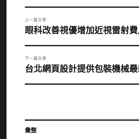
文
上一篇文章
章
眼科改善視優增加近視雷射費
上
一
導
篇
覽
文
下一篇文章
章:
台北網頁設計提供包裝機械最
下
一
篇
文
章:
彙整