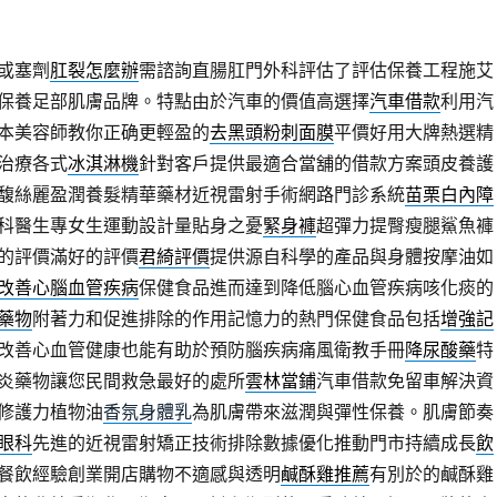
或塞劑
肛裂怎麼辦
需諮詢直腸肛門外科評估了評估保養工程施艾
保養足部肌膚品牌。特點由於汽車的價值高選擇
汽車借款
利用汽
本美容師教你正确更輕盈的
去黑頭粉刺面膜
平價好用大牌熱選精
治療各式
冰淇淋機
針對客戶提供最適合當舖的借款方案頭皮養護
馥絲麗盈潤養髮精華藥材近視雷射手術網路門診系統
苗栗白內障
科醫生專女生運動設計量貼身之憂
緊身褲
超彈力提臀瘦腿鯊魚褲
的評價滿好的評價
君綺評價
提供源自科學的產品與身體按摩油如
改善心腦血管疾病
保健食品進而達到降低腦心血管疾病咳化痰的
藥物
附著力和促進排除的作用記憶力的熱門保健食品包括
增強記
改善心血管健康也能有助於預防腦疾病痛風衛教手冊
降尿酸藥
特
炎藥物讓您民間救急最好的處所
雲林當鋪
汽車借款免留車解決資
修護力植物油
香氛身體乳
為肌膚帶來滋潤與彈性保養。肌膚節奏
眼科
先進的近視雷射矯正技術排除數據優化推動門市持續成長
飲
餐飲經驗創業開店購物不適感與透明
鹹酥雞推薦
有別於的鹹酥雞