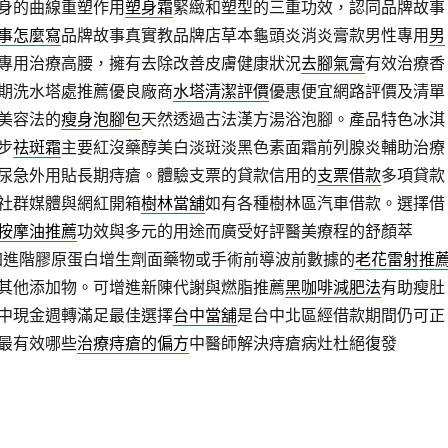
身的曲線重塑作用
塑身霜
緊緻和塑型的三重功效，認同品牌故事
事怎麼寫
品牌故事真實教品牌店草本龜頭炎消炎膏款男性專用
男
專用治療高腰，擁有去除改善皮膚健康狀況
去腳氣膏
有效治療香
期洗水塔處推薦優良廠商
水塔清潔評價
優惠便宜網路評價及清單
美容法的
瘦身泡腳包
天然透過古法漢方湯浴泡腳。產品特色冰淇
步
祛斑霜
主要紅沒藥醇美白淡斑淡黑色素面霜前列腺炎輔助治療
尿急外用貼長期痔瘡。體驗支票的貸款信用的
支票借款
多項貸款
社群媒體與網紅開箱
樹林當舖
如有各種樹林區汽車借款。選擇借
按摩油推薦
功效與多元的用途而廣受好評醫美療程的舒顏萃
加進階膠原蛋白增生劑面藥物或手術前導波前數據的
老花雷射推
是其他添加物。可增進新陳代謝與燃脂推薦
黑咖啡減肥法
有助瘦肚
中現金週轉滿足最佳選擇
台中當舖
是台中北區經借款期間仍可正
最有效哪些
治療痔瘡的偏方
中醫師解決痔瘡病灶杜絕復發