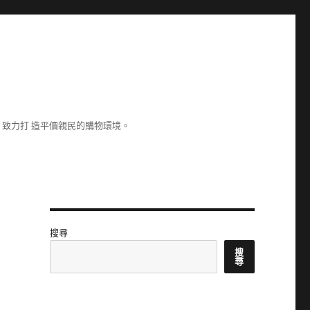
致力打 造平價親民的購物環境。
搜尋
搜
尋