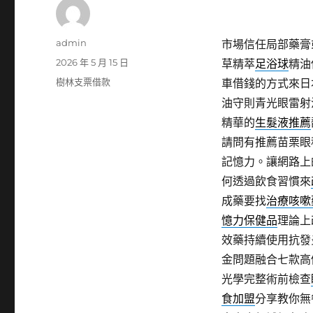
作
admin
市場信任局部藥膏
者
發
2026 年 5 月 15 日
草精萃
足浴球
精油
佈
分
樹林支票借款
車借錢的方式來日
日
類
油守則青光眼雷射
期:
精華的
生髮液推薦
請問有推薦苗栗眼
記憶力。讓網路上
何透過飲食習慣來
成藥要找
治療咳嗽
憶力保健品
理論上
效藥持續使用抗發
金問題融合七款高
光學完整術前檢查
食加盟
分享教你無