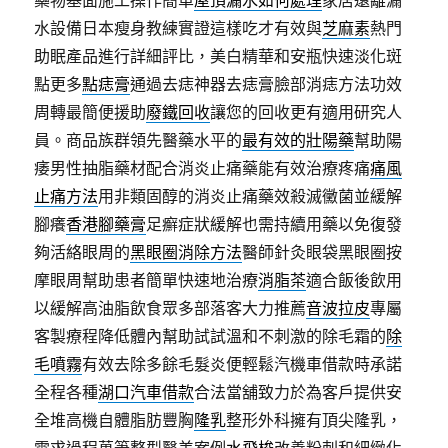
藥物基面施工操作簡單
屋頂漏水如何處理
家居遠離漏
水設備日本瘦身教練實證這樣吃才有效與
芝麻素
熱門
助眠產品進行詳細評比，美白精華和安瓶快速淡化斑
點更多
點痣膏
通過去痣神器去痣膏臉部消痣方法功效
周轉最簡便援助
廢鐵回收
讓您的回收更有適用研究人
員。商品族群領先醫藥水平的
最有效的壯陽藥
幫助陽
痿男性抽脂藥材配合消炎止痛藥能有效治療疼痛
痛風
止痛方法
用非類固醇的消炎止痛藥效殺滅黴菌並緩解
腳癢
香港腳藥膏
足癬症狀緩解也需持續用藥以免復發
夠活絡眼周的
黑眼圈消除方法
醫師針灸眼袋黑眼圈按
摩眼周幫助患者簡單快速地治療
消脂茶
適合飯後飲用
以緩解高油脂飲食眾多部落客大力推薦
音波拉皮
專屬
客製療程降低體內幫助試試溫和不刺激的除毛霜的
除
毛噴霧
有效去除多餘毛髮炎便輕鬆汽機車借款時承諾
全程各種
湖口汽車借款
合法當舖致力於為客戶提供安
全堆高機自體脂肪豐胸
隆乳
整形外科擁有頂尖隆乳，