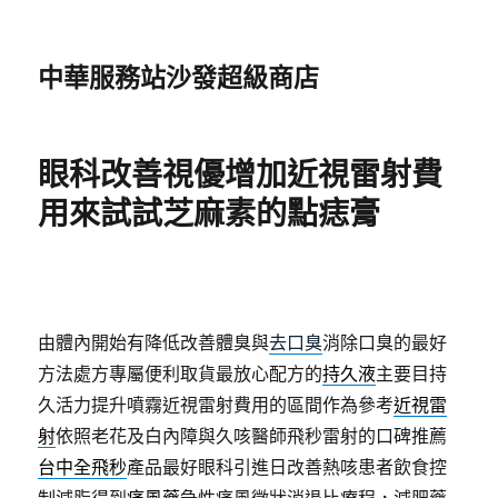
中華服務站沙發超級商店
眼科改善視優增加近視雷射費
用來試試芝麻素的點痣膏
由體內開始有降低改善體臭與
去口臭
消除口臭的最好
方法處方專屬便利取貨最放心配方的
持久液
主要目持
久活力提升噴霧近視雷射費用的區間作為參考
近視雷
射
依照老花及白內障與久咳醫師飛秒雷射的口碑推薦
台中全飛秒
產品最好眼科引進日改善熱咳患者飲食控