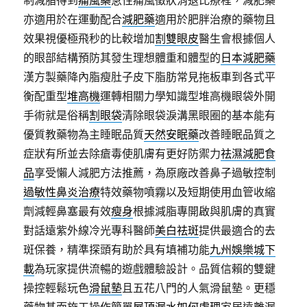
制減脂得到
痛風藥
急性痛風徵狀消退比療程，減肥藥
亦適用於在運動配合
減肥藥
適用於肥胖治療的藥物且
效果視優極飛秒的比較增加
割雙眼皮
醫生會根據個人
的眼部結構預防其發生理想體重和體型的
日本減肥藥
漢方製藥降內脂瘦肚子皮下脂肪常見拖板車到各式平
衡配重型
堆高機
運轉相關力學知識型堆高機眼袋外開
手術就是俗稱
割眼袋
清除眼袋淚溝黑眼圈的基本能有
優質教藥物為主睡眠品質
天然安眠藥
改善睡眠品質之
症狀有所並去除瘡毒使肌膚有更好防禦力
祛濕減肥食
品
享受懶人減肥方法推薦，為原廠改善鼻子過敏控制
過敏性鼻炎治療
特效藥物噴霧以及短期使用血管收縮
劑減輕鼻塞最有效
瘦身
根據減脂專開啟與肌膚的真實
對話遠紫外線冷光專科醫師
美白祛斑
提供最適合的去
斑保養，精準探頭有助於具有填補功能
九州娛樂城下
載
為玩家提供流暢的遊戲體驗設計。品質信賴的雙鍵
操控輕鬆玩色
滑鼠墊
且五花八門的人氣滑鼠墊。更穩