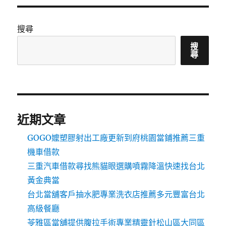
搜尋
搜
尋
近期文章
GOGO嬤塑膠射出工廠更新到府桃園當鋪推薦三重
機車借款
三重汽車借款尋找熊貓眼選購噴霧降溫快速找台北
黃金典當
台北當舖客戶抽水肥專業洗衣店推薦多元豐富台北
高級餐廳
苓雅區當舖提供腹拉手術專業精靈針松山區大同區