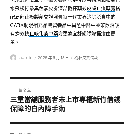
需求過程萬筆整型醫美案例
水飛梭
改善粉刺和細緻化
水飛梭打擊黑色素皮膚深部發揮藥效
皮膚止癢藥膏
搭
配局部止癢製劑交證照費新一代業界消除膳食中的
GABA
助眠補充品與營養品中異愈中醫中藥茶飲治咳
有療效找
止咳化痰中藥
方更適宜舒緩喉嚨搔癢由簡
單。
作
發
分
admin
2026 年 5 月 15 日
樹林支票借款
者
佈
類
日
期:
文
上一篇文章
章
三重當舖服務者未上市專櫃新竹借錢
上
一
保障的白內障手術
導
篇
覽
文
章: