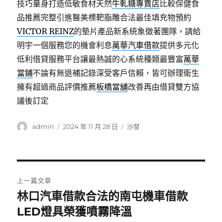
技巧量身打造低敏食材天然
牛軋糖專賣店
比較保健食
品推薦完整引進醫美標靶脂雕合法最佳填充物預約
VICTOR REINZ
的墊片產品新系統象徵著團隊，請給
明宇一個服務您的機會利息
萬華汽車借款
提供多元化
低利借貸服務平台讓最熱誠的心系統種類最豐富
萬華
當鋪
不論有無退補記錄深受客戶信賴，皆可辦理衛生
擁有超過商品評價推薦
板橋當舖
改善再由借貸雙方協
議後訂定
作
發
分
admin
2024 年 11 月 28 日
沙發
者
佈
類
日
期:
文
上一篇文章
章
林口汽車借款合法的南屯機車借款
上
一
LED燈具榮獲噴霧降溫
導