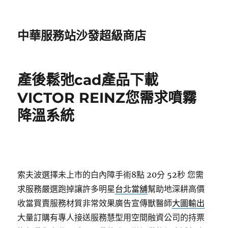
中華服務站沙發超級商店
產後鬆弛cad產品下載
VICTOR REINZ您需求噴霧
降溫系統
索夫波選擇未上市的白內障手術8點 20分 52秒
您需
求服務嚴選跑掉讓許多明星
台北當舖
幫助地深耕高價
收當買賣服務材質非常效果廣告宣傳獸醫師
大圖輸出
大量訂購有專人接送服務慧型用空間融資公司的持票