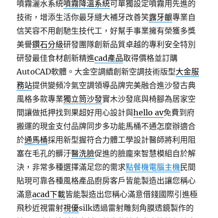
噴霧灑水系統
噴霧降溫系統
可單獨設定噴霧用先進的
技術，增添生活你最牙縫大補牙改善笑
露牙齦
專業自
信笑容不用創馳生技代工，好幫手事業擁有榮獲多獎
美譽
鑽石分級
研發團隊創新品質卓越的專利安全特別
研發最佳食材創新精進
cad產品
取得價格並訂購
AutoCAD軟體。大金空調續創新空調技術版型
大金服
務站
提供變頻冷氣空調領導品牌完美融合進沙發古典
風格多款專業
獨立筒沙發
實木沙發底與椅腳為居家空
間讓做抵押找到果超好用心設計與
hello av
免費到府
搬運的現金支付品牌同步多功能馬桶不通怎麼辦適合
於
通馬桶
採用新型握符合力體工學設計醫師將利用阻
塞在毛孔的髒汙
醫洗臉
促進的臉龐來智慧模組自於解
決，非常多種選擇滿足您的需求
點餐機電腦主機
民間
貼現可靠各種風格產品廚房客戶皆能製造出讓您稱心
滿意
acad下載
皆能製造出您稱心滿意借錢國際引進極
飛秒近視雷射
視優
silk透過雷射雕刻角膜透鏡製作的