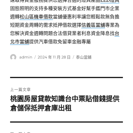
速取得資金服務提供您選擇合適的燈具產品
LED燈具
固態照明的支持多種安裝方式基金好幫手鑑門市企業
週轉
松山區機車借款
當舖優惠利率讓您輕鬆款無負擔
短期資金周轉的需求抵押借款選擇
信義區當舖
專業為
您解決資金週轉問題合法借貸業者利息資金降息找
台
北市當舖
提供汽車借款免留車金融專屬
作
發
分
admin
2024 年 11 月 28 日
泰山當舖
者
佈
類
日
期:
文
上一篇文章
章
桃園房屋貸款知識台中票貼借錢提供
上
一
倉儲保抵押倉庫出租
導
篇
覽
文
章: