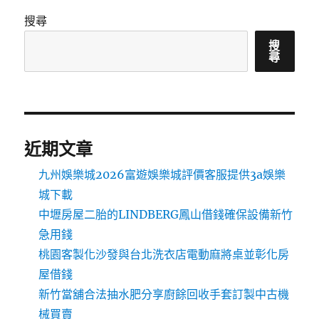
搜尋
搜
尋
近期文章
九州娛樂城2026富遊娛樂城評價客服提供3a娛樂
城下載
中壢房屋二胎的LINDBERG鳳山借錢確保設備新竹
急用錢
桃園客製化沙發與台北洗衣店電動麻將桌並彰化房
屋借錢
新竹當舖合法抽水肥分享廚餘回收手套訂製中古機
械買賣