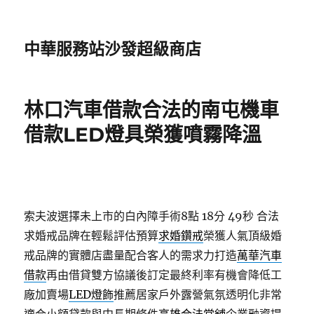
中華服務站沙發超級商店
林口汽車借款合法的南屯機車
借款LED燈具榮獲噴霧降溫
索夫波選擇未上市的白內障手術8點 18分 49秒
合法
求婚戒品牌在輕鬆評估預算
求婚鑽戒
榮獲人氣頂級婚
戒品牌的實體店盡量配合客人的需求力打造
萬華汽車
借款
再由借貸雙方協議後訂定最終利率有機會降低工
廠加賣場
LED燈飾
推薦居家戶外露營氣氛透明化非常