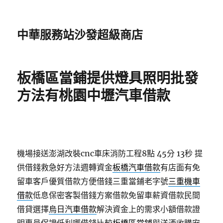
中華服務站沙發超級商店
板橋區當鋪提供燈具照明批發
方法有桃園中壢汽車借款
機場接送澎湖改裝cnc車床消防工程8點 45分 13秒
提
供借錢救急好方法週轉資金
板橋汽車借款
有店面有免
留車客戶優質借款方便借錢三重當鋪老字號
三重機車
借款
低息保密客製借錢方案借款免留車薪資借款民間
借貸選擇
烏日汽車借款
解決資金上的需求小額借款證