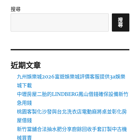
搜尋
搜
尋
近期文章
九州娛樂城2026富遊娛樂城評價客服提供3a娛樂
城下載
中壢房屋二胎的LINDBERG鳳山借錢確保設備新竹
急用錢
桃園客製化沙發與台北洗衣店電動麻將桌並彰化房
屋借錢
新竹當舖合法抽水肥分享廚餘回收手套訂製中古機
械買賣