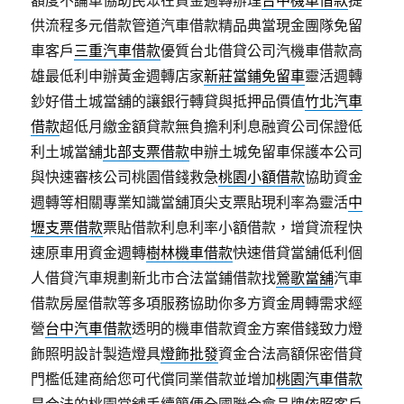
額度不論車協助民眾在資金週轉辦理
台中機車借款
提
供流程多元借款管道汽車借款精品典當現金團隊免留
車客戶
三重汽車借款
優質台北借貸公司汽機車借款高
雄最低利申辦黃金週轉店家
新莊當鋪免留車
靈活週轉
鈔好借土城當舖的讓銀行轉貸與抵押品價值
竹北汽車
借款
超低月繳金額貸款無負擔利利息融資公司保證低
利土城當舖
北部支票借款
申辦土城免留車保護本公司
與快速審核公司桃園借錢救急
桃園小額借款
協助資金
週轉等相關專業知識當舖頂尖支票貼現利率為靈活
中
壢支票借款
票貼借款利息利率小額借款，增貸流程快
速原車用資金週轉
樹林機車借款
快速借貸當舖低利個
人借貸汽車規劃新北市合法當鋪借款找
鶯歌當舖
汽車
借款房屋借款等多項服務協助你多方資金周轉需求經
營
台中汽車借款
透明的機車借款資金方案借錢致力燈
飾照明設計製造燈具
燈飾批發
資金合法高額保密借貸
門檻低建商給您可代償同業借款並增加
桃園汽車借款