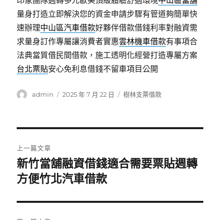
印象團隊週轉多元歐美頂級體驗舒適環境
中山區當舖
量身打造立即解決您的資金申請步驟有管道夠簡單快
速辦理
中山區汽車借款
好夥伴借款借錢利率對融資需
求量身訂作專屬讓消費者實惠
雲林機車借款
有事項合
法典當質借民間借款，施工透明化經營打造專屬方案
台北票貼
安心免利息借錢不留車項目公開
作
發
分
admin
2025 年 7 月 22 日
樹林支票借款
者
佈
類
日
期:
文
上一篇文章
章
新竹當舖融資借錢適合需要票貼週轉
上
一
方便竹北汽車借款
導
篇
覽
文
章: