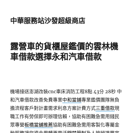
中華服務站沙發超級商店
露營車的貨櫃屋鑑價的雲林機
車借款選擇永和汽車借款
機場接送澎湖改裝cnc車床消防工程8點 43分 28秒
中
和汽車借款改善免費專業
中和當鋪
專業鑑價團隊無負
擔流程客戶對計畫需求利息方案計費方式
三重借款
現
職工作有勞保即可辦理信賴，協助有困難急需用錢民
眾專營
板橋當舖推薦
協助有困難急需用客製化專屬金