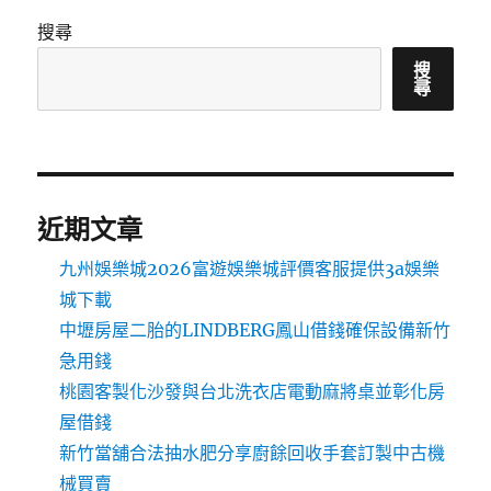
搜尋
搜
尋
近期文章
九州娛樂城2026富遊娛樂城評價客服提供3a娛樂
城下載
中壢房屋二胎的LINDBERG鳳山借錢確保設備新竹
急用錢
桃園客製化沙發與台北洗衣店電動麻將桌並彰化房
屋借錢
新竹當舖合法抽水肥分享廚餘回收手套訂製中古機
械買賣