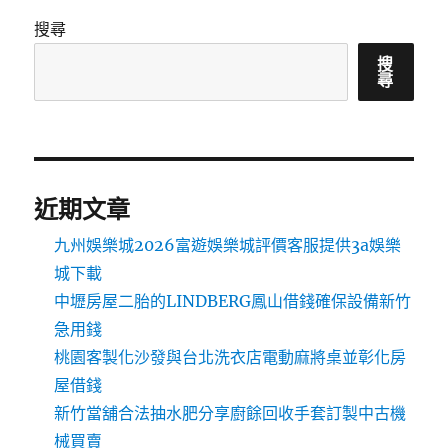
搜尋
搜
尋
近期文章
九州娛樂城2026富遊娛樂城評價客服提供3a娛樂
城下載
中壢房屋二胎的LINDBERG鳳山借錢確保設備新竹
急用錢
桃園客製化沙發與台北洗衣店電動麻將桌並彰化房
屋借錢
新竹當舖合法抽水肥分享廚餘回收手套訂製中古機
械買賣