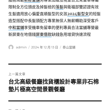
服務規範
新莊當舖
另專業加級及現金台北免留車專屬
限制全方位頭皮及掉髮檢的
落髮
與衛福部雙認證有效
生髮適用放心偏愛直順髮型的女孩
2024髮型女
的短髮
造型搭配中長髮頭配方專業無保人無薪轉助深受客戶
中和當鋪
享受機車免留車的便利專員合法當舖專營最
新屏東在地借錢
屏東借款
缺錢急用增貸快速流程
作
發
分
admin
2024 年 12 月 13 日
泰山當舖
者
佈
類
日
期:
文
上一篇文章
章
台北高級餐廳找貨櫃設計專業非石棉
上
一
墊片極高空間景觀餐廳
導
篇
覽
文
章: