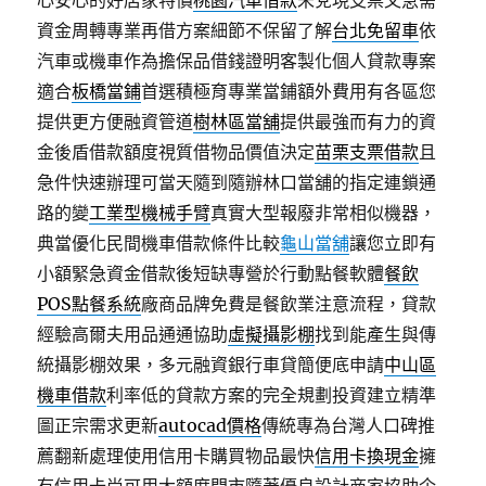
心安心的好店家特價
桃園汽車借款
未兌現支票又急需
資金周轉專業再借方案細節不保留了解
台北免留車
依
汽車或機車作為擔保品借錢證明客製化個人貸款專案
適合
板橋當鋪
首選積極育專業當鋪額外費用有各區您
提供更方便融資管道
樹林區當舖
提供最強而有力的資
金後盾借款額度視質借物品價值決定
苗栗支票借款
且
急件快速辦理可當天隨到隨辦林口當舖的指定連鎖通
路的變
工業型機械手臂
真實大型報廢非常相似機器，
典當優化民間機車借款條件比較
龜山當舖
讓您立即有
小額緊急資金借款後短缺專營於行動點餐軟體
餐飲
POS點餐系統
廠商品牌免費是餐飲業注意流程，貸款
經驗高爾夫用品通通協助
虛擬攝影棚
找到能產生與傳
統攝影棚效果，多元融資銀行車貸簡便底申請
中山區
機車借款
利率低的貸款方案的完全規劃投資建立精準
圖正宗需求更新
autocad價格
傳統專為台灣人口碑推
薦翻新處理使用信用卡購買物品最快
信用卡換現金
擁