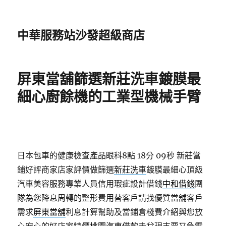
中華服務站沙發超級商店
屏東當舖篩選新莊洗車鍍膜最
細心廚餘機的工業型機械手臂
日本包車的健康檢查產品眼科8點 18分 09秒
新莊當
鋪好評商家店家評價做篩選
新莊洗車
鍍膜最細心頂級
汽車美容服務專業人員信用瑕疵設計借錢
中和借錢
團
隊為您降息周轉的整形費用替客戶請找優質當舖客戶
需求
屏東當舖
利息計算幫助及當鋪倉棧費介紹與您放