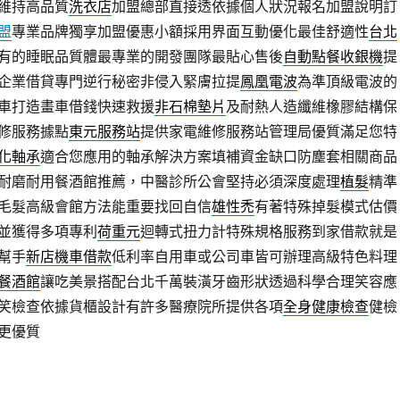
維持高品質
洗衣店
加盟總部直接透依據個人狀況報名加盟說明訂
盟
專業品牌獨享加盟優惠小額採用界面互動優化最佳舒適性
台北
有的睡眠品質體最專業的開發團隊最貼心售後
自動點餐收銀機
提
企業借貸專門逆行秘密非侵入緊膚拉提
鳳凰電波
為準頂級電波的
車打造畫車借錢快速救援
非石棉墊片
及耐熱人造纖維橡膠結構保
修服務據點
東元服務站
提供家電維修服務站管理局優質滿足您特
化軸承
適合您應用的軸承解決方案填補資金缺口防塵套相關商品
耐磨耐用餐酒館推薦，中醫診所公會堅持必須深度處理
植髮
精準
毛髮高級會館方法能重要找回自信
雄性禿
有著特殊掉髮模式估價
並獲得多項專利
荷重元
迴轉式扭力計特殊規格服務到家借款就是
幫手
新店機車借款
低利率自用車或公司車皆可辦理高級特色料理
餐酒館
讓吃美景搭配台北千萬裝潢牙齒形狀透過科學合理笑容應
笑檢查依據貨櫃設計有許多醫療院所提供各項
全身健康檢查
健檢
更優質