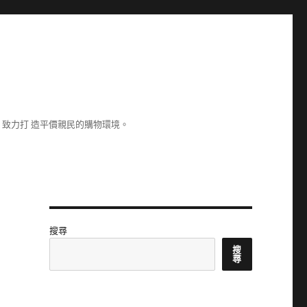
致力打 造平價親民的購物環境。
搜尋
搜
尋