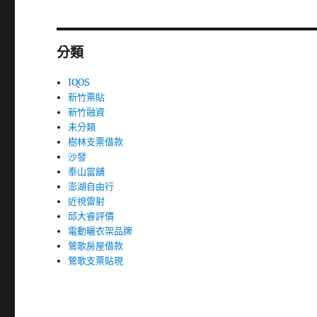
分類
IQOS
新竹票貼
新竹融資
未分類
樹林支票借款
沙發
泰山當舖
澎湖自由行
近視雷射
邱大睿評價
電動曬衣架品牌
鶯歌房屋借款
鶯歌支票貼現