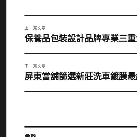
文
上一篇文章
章
保養品包裝設計品牌專業三重
上
一
導
篇
覽
文
下一篇文章
章:
屏東當舖篩選新莊洗車鍍膜最
下
一
篇
文
章: