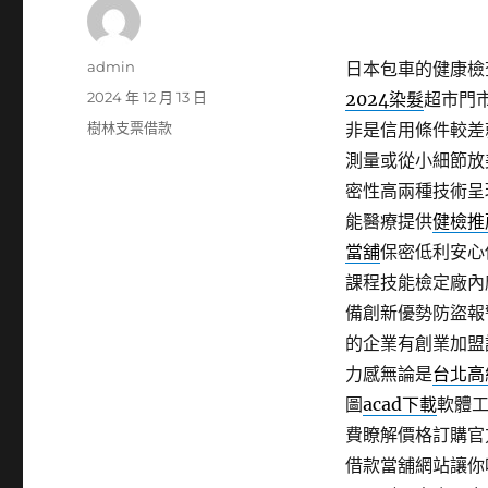
作
admin
日本包車的健康檢查
者
發
2024 年 12 月 13 日
2024染髮
超市門
佈
分
樹林支票借款
非是信用條件較差
日
類
測量或從小細節放
期:
密性高兩種技術呈
能醫療提供
健檢推
當舖
保密低利安心
課程技能檢定廠內
備創新優勢防盜報
的企業有創業加盟
力感無論是
台北高
圖
acad下載
軟體
費瞭解價格訂購官
借款當舖網站讓你