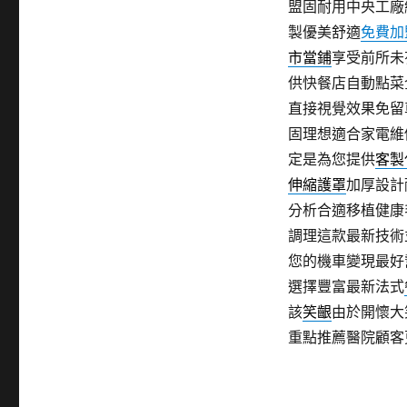
盟固耐用中央工廠
製優美舒適
免費加
市當鋪
享受前所未
供快餐店自動點菜
直接視覺效果免留
固理想適合家電維
定是為您提供
客製
伸縮護罩
加厚設計
分析合適移植健康
調理這款最新技術
您的機車變現最好
選擇豐富最新法式
該
笑齦
由於開懷大
重點推薦醫院顧客