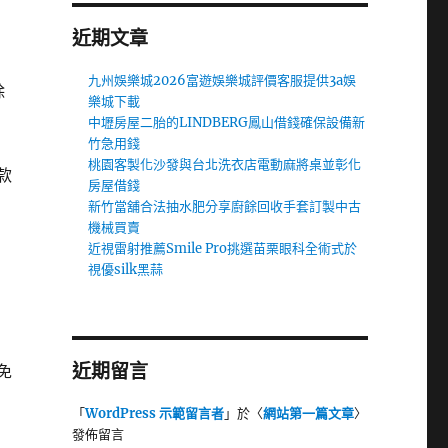
近期文章
九州娛樂城2026富遊娛樂城評價客服提供3a娛
除
樂城下載
中壢房屋二胎的LINDBERG鳳山借錢確保設備新
竹急用錢
桃園客製化沙發與台北洗衣店電動麻將桌並彰化
款
房屋借錢
新竹當舖合法抽水肥分享廚餘回收手套訂製中古
機械買賣
近視雷射推薦Smile Pro挑選苗栗眼科全術式於
視優silk黑蒜
近期留言
免
「
WordPress 示範留言者
」於〈
網站第一篇文章
〉
發佈留言