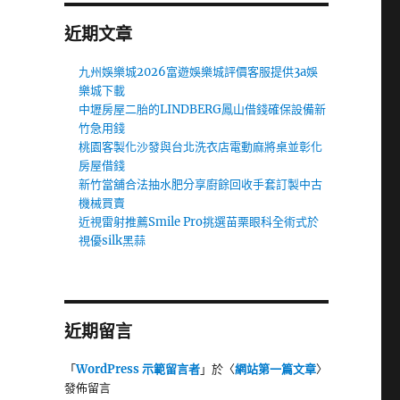
近期文章
九州娛樂城2026富遊娛樂城評價客服提供3a娛
樂城下載
中壢房屋二胎的LINDBERG鳳山借錢確保設備新
竹急用錢
桃園客製化沙發與台北洗衣店電動麻將桌並彰化
房屋借錢
新竹當舖合法抽水肥分享廚餘回收手套訂製中古
機械買賣
近視雷射推薦Smile Pro挑選苗栗眼科全術式於
視優silk黑蒜
近期留言
「
WordPress 示範留言者
」於〈
網站第一篇文章
〉
發佈留言