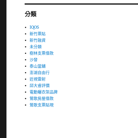
分類
IQOS
新竹票貼
新竹融資
未分類
樹林支票借款
沙發
泰山當舖
澎湖自由行
近視雷射
邱大睿評價
電動曬衣架品牌
鶯歌房屋借款
鶯歌支票貼現