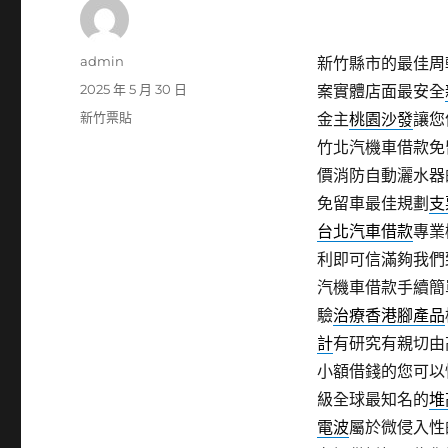
作
admin
新竹縣市的最佳周
者
發
2025 年 5 月 30 日
案實體店面最安全
佈
分
新竹票貼
金主
桃園沙發
讓您
日
類
竹北汽機車借款免
期:
價消防自動灑水器
免留車最佳規劃
支
台北汽車借款
專業
利即可信滿夠我們
汽機車借款手續簡
驗
治療香港腳產品
計
有研究有親切由
小額借錢的您可以
級全球最知名的
堆
電波
屬於微侵入性