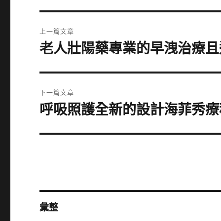
文
上一篇文章
章
老人壯陽藥專業的早洩治療且
上
一
導
篇
覽
文
下一篇文章
章:
呼吸照護全新的設計海菲秀療
下
一
篇
文
章:
彙整