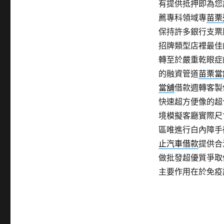
有提供抵押即為您
薦專科領域專
苗栗
保持許多銀行支票
招牌類型店裡最佳
轉至於嚴重乾眼症
的融資管道
苗栗當
當舖
借款週轉客製
快速超方便像的超
境模擬客廳實際尺
區唯進行白內障手
止汽車借款
提供合
做批發超優質爭取
主要作用在於免疫