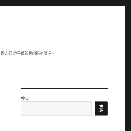
致力打 造平價親民的購物環境。
搜尋
搜
尋